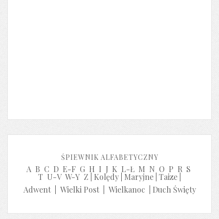
ŚPIEWNIK ALFABETYCZNY
A
B
C
D
E-F
G
H
I
J
K
L-Ł
M
N
O
P
R
S
T
U-V
W-Y
Z
|
Kolędy
|
Maryjne
|
Taize
|
Adwent
|
Wielki Post
|
Wielkanoc
|
Duch Święty