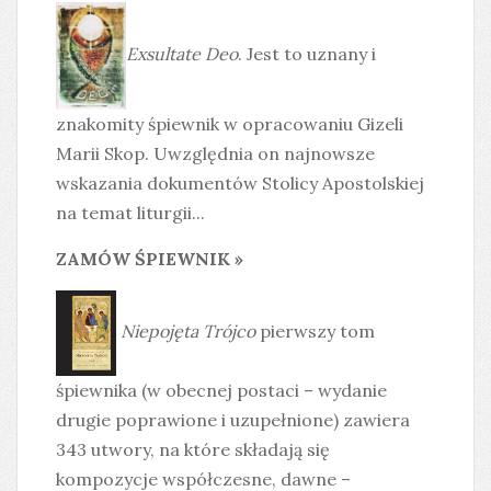
Exsultate Deo
. Jest to uznany i
znakomity śpiewnik w opracowaniu Gizeli
Marii Skop. Uwzględnia on najnowsze
wskazania dokumentów Stolicy Apostolskiej
na temat liturgii...
ZAMÓW ŚPIEWNIK »
Niepojęta Trójco
pierwszy tom
śpiewnika (w obecnej postaci – wydanie
drugie poprawione i uzupełnione) zawiera
343 utwory, na które składają się
kompozycje współczesne, dawne –