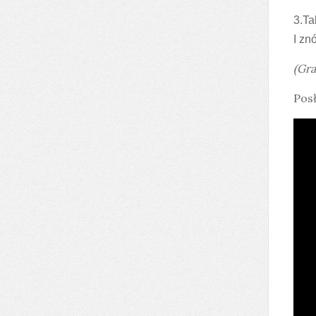
3.Ta
I zn
(Gra
Posł