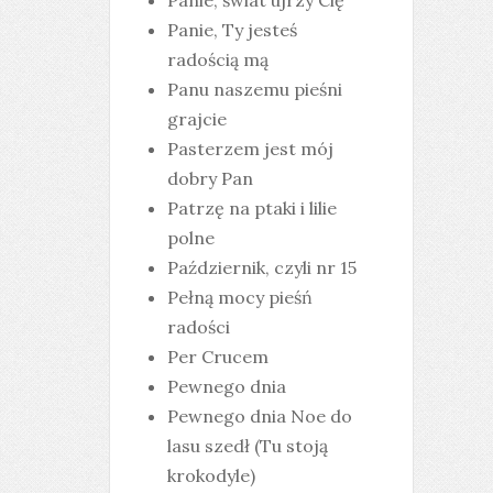
Panie, świat ujrzy Cię
Panie, Ty jesteś
radością mą
Panu naszemu pieśni
grajcie
Pasterzem jest mój
dobry Pan
Patrzę na ptaki i lilie
polne
Październik, czyli nr 15
Pełną mocy pieśń
radości
Per Crucem
Pewnego dnia
Pewnego dnia Noe do
lasu szedł (Tu stoją
krokodyle)