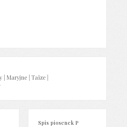
y
|
Maryjne
|
Taize
|
y
Spis piosenek P