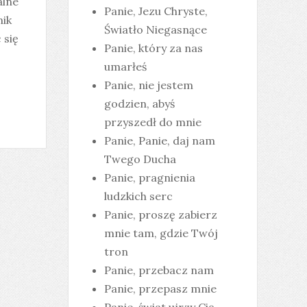
alne
Panie, Jezu Chryste,
nik
Światło Niegasnące
 się
Panie, który za nas
umarłeś
Panie, nie jestem
godzien, abyś
przyszedł do mnie
Panie, Panie, daj nam
Twego Ducha
Panie, pragnienia
ludzkich serc
Panie, proszę zabierz
mnie tam, gdzie Twój
tron
Panie, przebacz nam
Panie, przepasz mnie