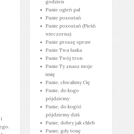
godzien
Panie ogień pal
Panie pozostań
Panie pozostań (Pieśń
wieczorna)
Panie proszę spraw
Panie Twa łaska
Panie Twój tron
Panie Ty znasz moje
imię
Panie, chwalimy Cię
Panie, do kogo
pójdziemy
Panie, do kogóż
pójdziemy dziś
i
Panie, dobry jak chleb
tego.
Panie, gdy tonę