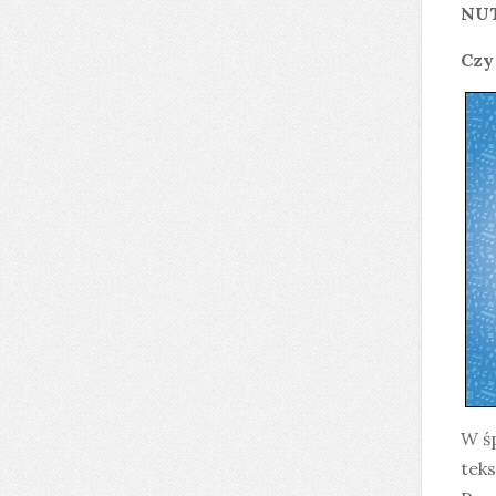
NU
Czy
W ś
teks