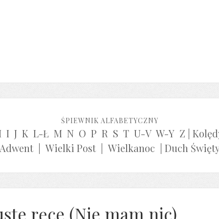
ŚPIEWNIK ALFABETYCZNY
H
I
J
K
L-Ł
M
N
O
P
R
S
T
U-V
W-Y
Z
|
Kolęd
Adwent
|
Wielki Post
|
Wielkanoc
|
Duch Święt
uste ręce (Nie mam nic)