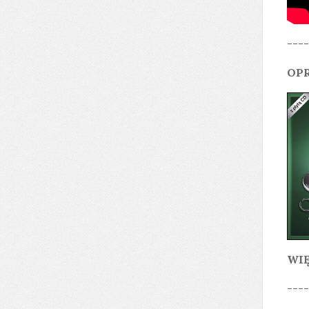
----
OPR
WIĘ
----