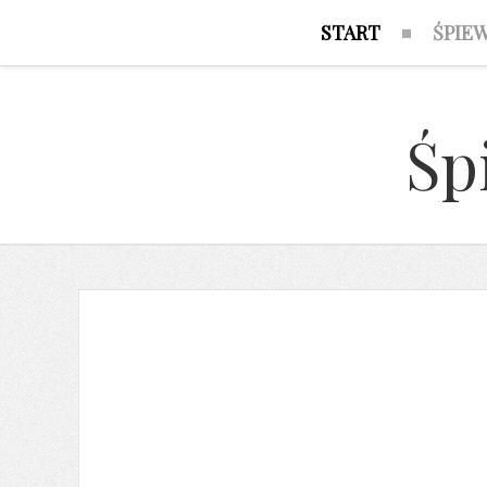
START
ŚPIE
Śp