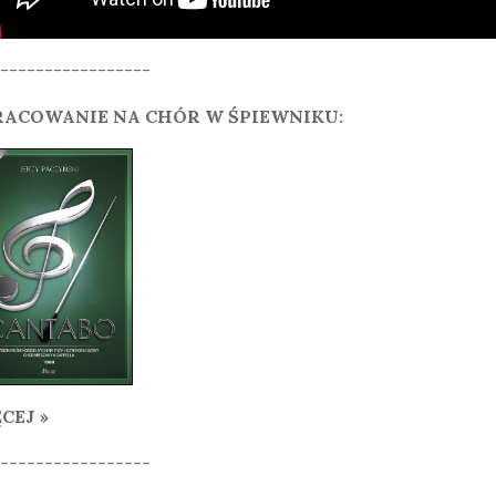
-----------------
ACOWANIE NA CHÓR W ŚPIEWNIKU:
CEJ »
-----------------