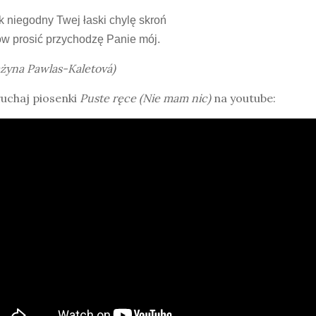
k niegodny Twej łaski chylę skroń
ów prosić przychodzę Panie mój.
żyna Pawlas-Kaletová)
uchaj piosenki
Puste ręce (Nie mam nic)
na youtube: