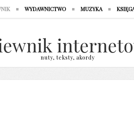
WNIK
WYDAWNICTWO
MUZYKA
KSIĘG
iewnik internet
nuty, teksty, akordy