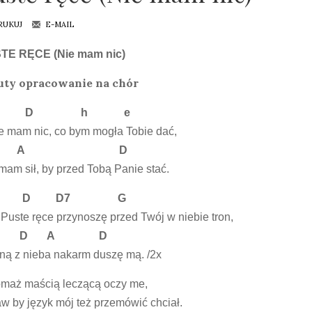
RUKUJ
E-MAIL
TE RĘCE (Nie mam nic)
uty opracowanie na chór
D h e
e mam nic, co bym mogła Tobie dać,
A D
mam sił, by przed Tobą Panie stać.
D D7 G
 Puste ręce przynoszę przed Twój w niebie tron,
D A D
ą z nieba nakarm duszę mą. /2x
maż maścią leczącą oczy me,
w by język mój też przemówić chciał.