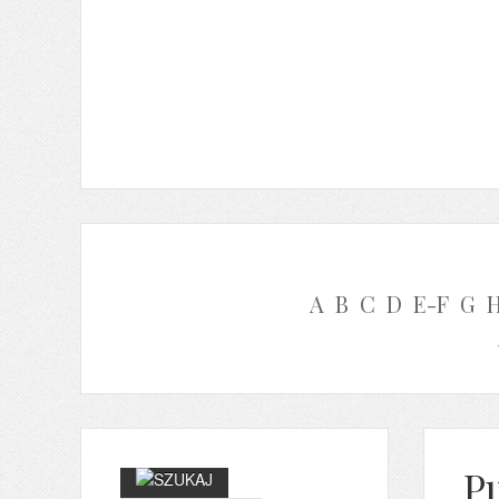
A
B
C
D
E-F
G
P