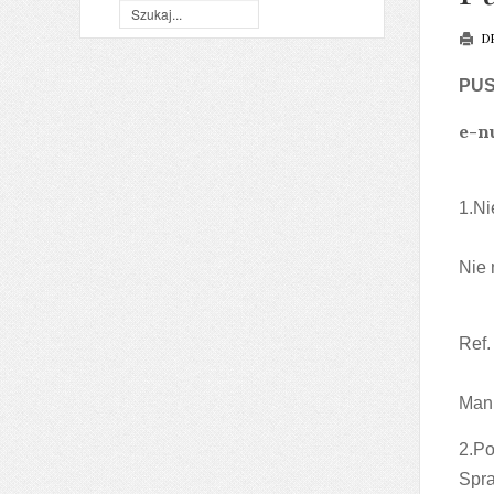
D
PUS
e-n
1.Ni
Nie 
Ref.
Mann
2.Po
Spra