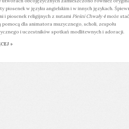
y utworach obcojęzycznych zamieszczono również orygin
ty piosenek w języku angielskim i w innych językach. Śpiew
ni i piosenek religijnych z nutami
Pieśni Chwały 4
może stać
ą pomocą dla animatora muzycznego, scholi, zespołu
ycznego i uczestników spotkań modlitewnych i adoracji.
CEJ »