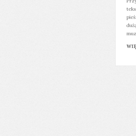
Prz
teks
pieś
duż
muz
WIĘ