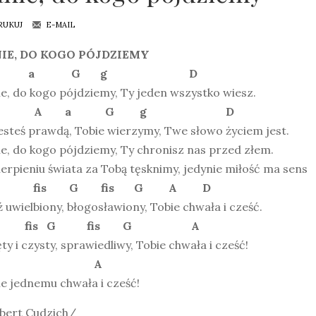
RUKUJ
E-MAIL
IE, DO KOGO PÓJDZIEMY
 A a G g D
e, do kogo pójdziemy, Ty jeden wszystko wiesz.
D A a G g D
esteś prawdą, Tobie wierzymy, Twe słowo życiem jest.
e, do kogo pójdziemy, Ty chronisz nas przed złem.
erpieniu świata za Tobą tęsknimy, jedynie miłość ma sens
 fis G fis G A D
 uwielbiony, błogosławiony, Tobie chwała i cześć.
 fis G fis G A
ty i czysty, sprawiedliwy, Tobie chwała i cześć!
G A
e jednemu chwała i cześć!
bert Cudzich/