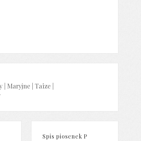
y
|
Maryjne
|
Taize
|
y
Spis piosenek P