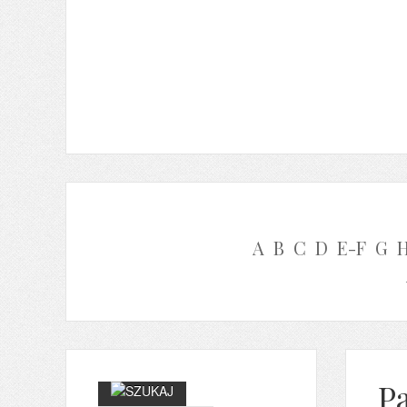
A
B
C
D
E-F
G
P