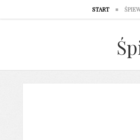
START
ŚPIE
Śp