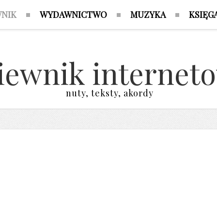
WNIK
WYDAWNICTWO
MUZYKA
KSIĘG
iewnik internet
nuty, teksty, akordy