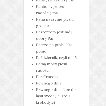
Panie, świat ujrzy Cię
Panie, Ty jesteś
radością mą
Panu naszemu pieśni
grajcie
Pasterzem jest mój
dobry Pan
Patrzę na ptaki i lilie
polne
Październik, czyli nr 15
Pełną mocy pieśń
radości
Per Crucem
Pewnego dnia
Pewnego dnia Noe do
lasu szedł (Tu stoją
krokodyle)