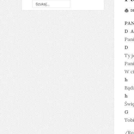
D
PAN
D
Pani
Ty j
Pani
W ci
h
Bądź
h
Świę
Tobi
/Ro