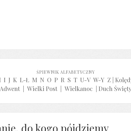
ŚPIEWNIK ALFABETYCZNY
H
I
J
K
L-Ł
M
N
O
P
R
S
T
U-V
W-Y
Z
|
Kolęd
Adwent
|
Wielki Post
|
Wielkanoc
|
Duch Święt
anie, do kogo pójdziemy