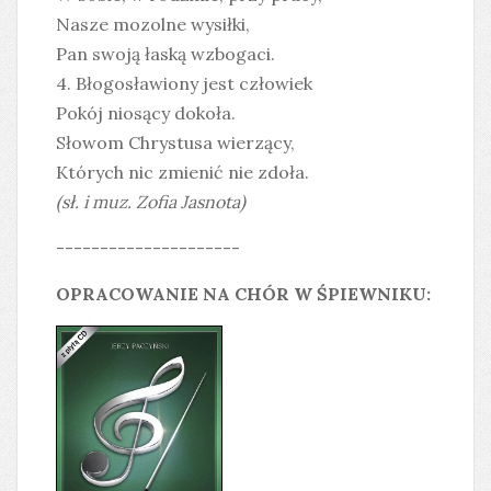
Nasze mozolne wysiłki,
Pan swoją łaską wzbogaci.
4. Błogosławiony jest człowiek
Pokój niosący dokoła.
Słowom Chrystusa wierzący,
Których nic zmienić nie zdoła.
(sł. i muz. Zofia Jasnota)
---------------------
OPRACOWANIE NA CHÓR W ŚPIEWNIKU: