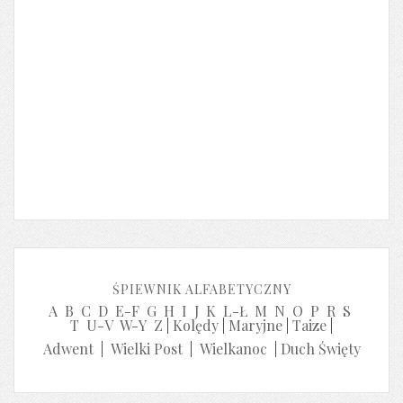
ŚPIEWNIK ALFABETYCZNY
A
B
C
D
E-F
G
H
I
J
K
L-Ł
M
N
O
P
R
S
T
U-V
W-Y
Z
|
Kolędy
|
Maryjne
|
Taize
|
Adwent
|
Wielki Post
|
Wielkanoc
|
Duch Święty