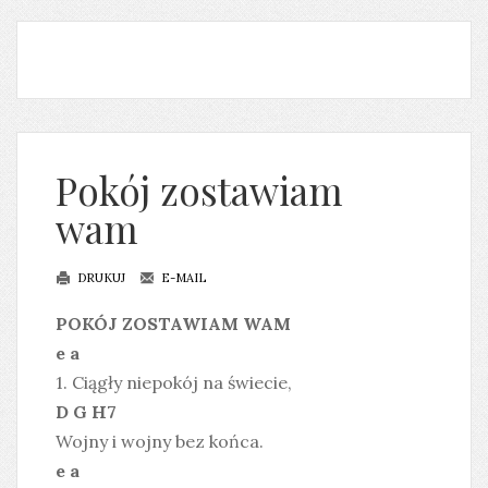
Pokój zostawiam
wam
DRUKUJ
E-MAIL
POKÓJ ZOSTAWIAM WAM
e a
1. Ciągły niepokój na świecie,
D G H7
Wojny i wojny bez końca.
e a