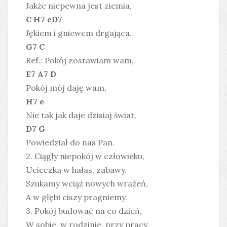
Jakże niepewna jest ziemia,
C H7 eD7
Jękiem i gniewem drgająca.
G7 C
Ref.: Pokój zostawiam wam,
E7 A7 D
Pokój mój daję wam,
H7 e
Nie tak jak daje dzisiaj świat,
D7 G
Powiedział do nas Pan.
2. Ciągły niepokój w człowieku,
Ucieczka w hałas, zabawy.
Szukamy wciąż nowych wrażeń,
A w głębi ciszy pragniemy.
3. Pokój budować na co dzień,
W sobie, w rodzinie, przy pracy,