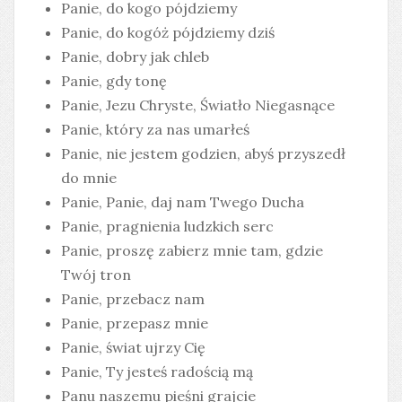
Panie, do kogo pójdziemy
Panie, do kogóż pójdziemy dziś
Panie, dobry jak chleb
Panie, gdy tonę
Panie, Jezu Chryste, Światło Niegasnące
Panie, który za nas umarłeś
Panie, nie jestem godzien, abyś przyszedł
do mnie
Panie, Panie, daj nam Twego Ducha
Panie, pragnienia ludzkich serc
Panie, proszę zabierz mnie tam, gdzie
Twój tron
Panie, przebacz nam
Panie, przepasz mnie
Panie, świat ujrzy Cię
Panie, Ty jesteś radością mą
Panu naszemu pieśni grajcie