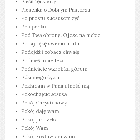
Pieśń tęsknoty
Piosenka o Dobrym Pasterzu
Po prostu z Jezusem żyć
Po upadku
Pod Twą obronę, Ojcze na niebie
Podaj rękę swemu bratu
Podejdź i zobacz chwałę
Podnieś mnie Jezu
Podnieście wzrok ku górom
Póki mego życia
Pokładam w Panu ufność mą
Pokochajcie Jezusa
Pokój Chrystusowy
Pokój daję wam
Pokój jak rzeka
Pokój Wam
Pokój zostawiam wam