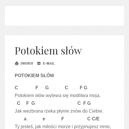
Potokiem słów
DRUKUJ
E-MAIL
POTOKIEM SŁÓW
C F G C F G
Potokiem słów wylewa się modlitwa moja,
C F G C F G
Jak wezbrana rzeka płynie znów do Ciebie.
a e F C C/E
Ty jesteś, jak miłości morze i przyjmujesz mnie,