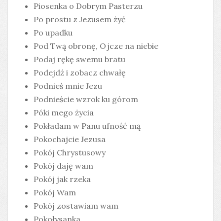
Piosenka o Dobrym Pasterzu
Po prostu z Jezusem żyć
Po upadku
Pod Twą obronę, Ojcze na niebie
Podaj rękę swemu bratu
Podejdź i zobacz chwałę
Podnieś mnie Jezu
Podnieście wzrok ku górom
Póki mego życia
Pokładam w Panu ufność mą
Pokochajcie Jezusa
Pokój Chrystusowy
Pokój daję wam
Pokój jak rzeka
Pokój Wam
Pokój zostawiam wam
Pokołysanka