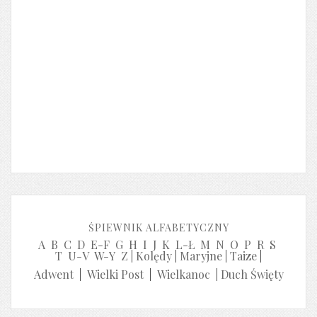
ŚPIEWNIK ALFABETYCZNY
A
B
C
D
E-F
G
H
I
J
K
L-Ł
M
N
O
P
R
S
T
U-V
W-Y
Z
|
Kolędy
|
Maryjne
|
Taize
|
Adwent
|
Wielki Post
|
Wielkanoc
|
Duch Święty