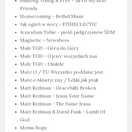
Hillsong Young & Free - All Of My Best
Friends
Homecoming - Bethel Music
Jak ogień w nocy - FISHECLECTIC
Jezu ufam Tobie - pieśń pielgrzymów ŚDM
Magnetic - Newsboys
Małe TGD - Góra do Góry
Małe TGD - Ojciec wszystkich nas
Małe TGD - Ukulele
Mate.O / TU Wszystko poddane jest
Mate.o Akustyczny / Lekki jak ptak
Matt Redman - Gracefully Broken
Matt Redman - Jesus Your Name
Matt Redman - The Same Jesus
Matt Redman & David Funk - Lamb Of
God
Memu Bogu