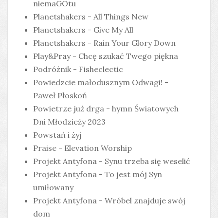
niemaGOtu
Planetshakers - All Things New
Planetshakers - Give My All
Planetshakers - Rain Your Glory Down
Play&Pray - Chcę szukać Twego piękna
Podróżnik - Fisheclectic
Powiedzcie małodusznym Odwagi! -
Paweł Płoskoń
Powietrze już drga - hymn Światowych
Dni Młodzieży 2023
Powstań i żyj
Praise - Elevation Worship
Projekt Antyfona - Synu trzeba się weselić
Projekt Antyfona - To jest mój Syn
umiłowany
Projekt Antyfona - Wróbel znajduje swój
dom