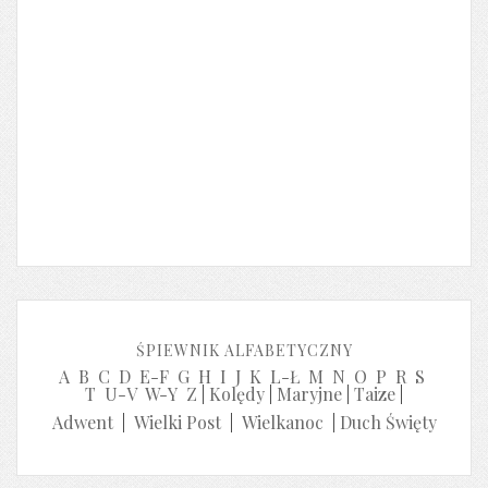
ŚPIEWNIK ALFABETYCZNY
A
B
C
D
E-F
G
H
I
J
K
L-Ł
M
N
O
P
R
S
T
U-V
W-Y
Z
|
Kolędy
|
Maryjne
|
Taize
|
Adwent
|
Wielki Post
|
Wielkanoc
|
Duch Święty