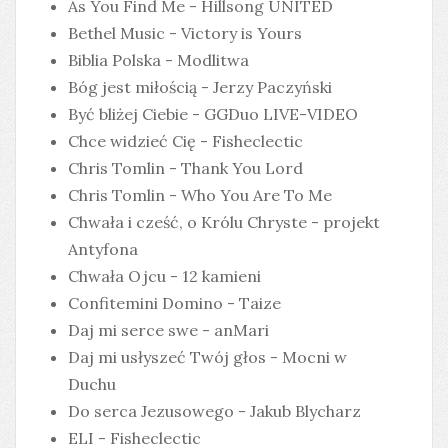
As You Find Me - Hillsong UNITED
Bethel Music - Victory is Yours
Biblia Polska - Modlitwa
Bóg jest miłością - Jerzy Paczyński
Być bliżej Ciebie - GGDuo LIVE-VIDEO
Chce widzieć Cię - Fisheclectic
Chris Tomlin - Thank You Lord
Chris Tomlin - Who You Are To Me
Chwała i cześć, o Królu Chryste - projekt
Antyfona
Chwała Ojcu - 12 kamieni
Confitemini Domino - Taize
Daj mi serce swe - anMari
Daj mi usłyszeć Twój głos - Mocni w
Duchu
Do serca Jezusowego - Jakub Blycharz
ELI - Fisheclectic