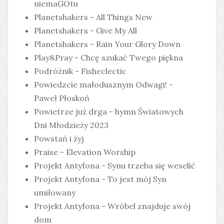
niemaGOtu
Planetshakers - All Things New
Planetshakers - Give My All
Planetshakers - Rain Your Glory Down
Play&Pray - Chcę szukać Twego piękna
Podróżnik - Fisheclectic
Powiedzcie małodusznym Odwagi! -
Paweł Płoskoń
Powietrze już drga - hymn Światowych
Dni Młodzieży 2023
Powstań i żyj
Praise - Elevation Worship
Projekt Antyfona - Synu trzeba się weselić
Projekt Antyfona - To jest mój Syn
umiłowany
Projekt Antyfona - Wróbel znajduje swój
dom