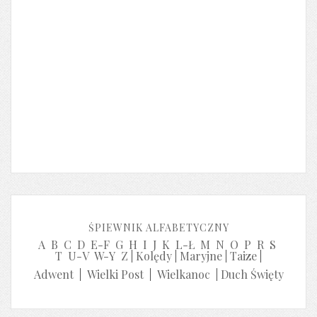
ŚPIEWNIK ALFABETYCZNY
A
B
C
D
E-F
G
H
I
J
K
L-Ł
M
N
O
P
R
S
T
U-V
W-Y
Z
|
Kolędy
|
Maryjne
|
Taize
|
Adwent
|
Wielki Post
|
Wielkanoc
|
Duch Święty