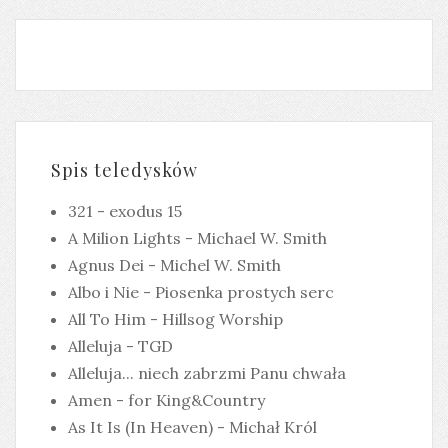
Spis teledysków
321 - exodus 15
A Milion Lights - Michael W. Smith
Agnus Dei - Michel W. Smith
Albo i Nie - Piosenka prostych serc
All To Him - Hillsog Worship
Alleluja - TGD
Alleluja... niech zabrzmi Panu chwała
Amen - for King&Country
As It Is (In Heaven) - Michał Król