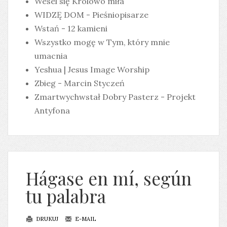
Wesel się Królowo miła
WIDZĘ DOM - Pieśniopisarze
Wstań - 12 kamieni
Wszystko mogę w Tym, który mnie
umacnia
Yeshua | Jesus Image Worship
Zbieg - Marcin Styczeń
Zmartwychwstał Dobry Pasterz - Projekt
Antyfona
Hágase en mí, según
tu palabra
DRUKUJ
E-MAIL