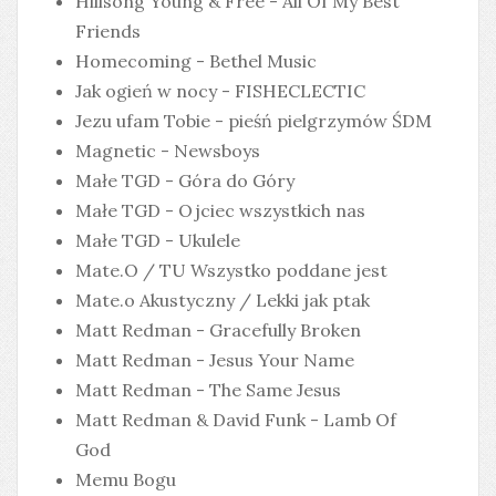
Hillsong Young & Free - All Of My Best
Friends
Homecoming - Bethel Music
Jak ogień w nocy - FISHECLECTIC
Jezu ufam Tobie - pieśń pielgrzymów ŚDM
Magnetic - Newsboys
Małe TGD - Góra do Góry
Małe TGD - Ojciec wszystkich nas
Małe TGD - Ukulele
Mate.O / TU Wszystko poddane jest
Mate.o Akustyczny / Lekki jak ptak
Matt Redman - Gracefully Broken
Matt Redman - Jesus Your Name
Matt Redman - The Same Jesus
Matt Redman & David Funk - Lamb Of
God
Memu Bogu