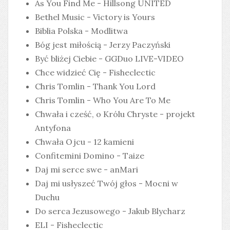
As You Find Me - Hillsong UNITED
Bethel Music - Victory is Yours
Biblia Polska - Modlitwa
Bóg jest miłością - Jerzy Paczyński
Być bliżej Ciebie - GGDuo LIVE-VIDEO
Chce widzieć Cię - Fisheclectic
Chris Tomlin - Thank You Lord
Chris Tomlin - Who You Are To Me
Chwała i cześć, o Królu Chryste - projekt
Antyfona
Chwała Ojcu - 12 kamieni
Confitemini Domino - Taize
Daj mi serce swe - anMari
Daj mi usłyszeć Twój głos - Mocni w
Duchu
Do serca Jezusowego - Jakub Blycharz
ELI - Fisheclectic