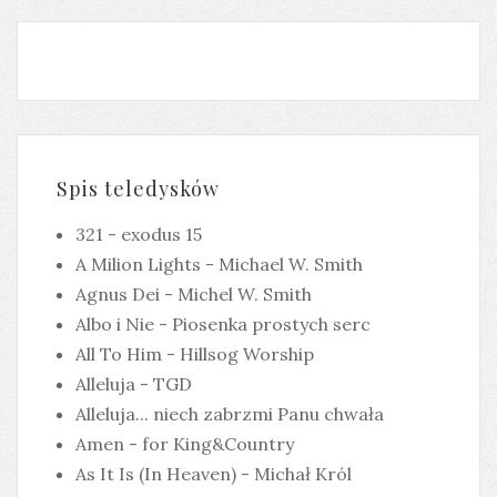
Spis teledysków
321 - exodus 15
A Milion Lights - Michael W. Smith
Agnus Dei - Michel W. Smith
Albo i Nie - Piosenka prostych serc
All To Him - Hillsog Worship
Alleluja - TGD
Alleluja... niech zabrzmi Panu chwała
Amen - for King&Country
As It Is (In Heaven) - Michał Król