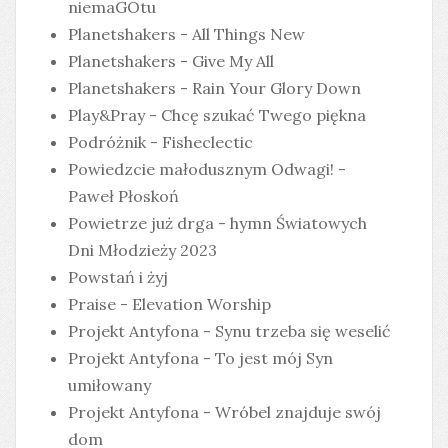
niemaGOtu
Planetshakers - All Things New
Planetshakers - Give My All
Planetshakers - Rain Your Glory Down
Play&Pray - Chcę szukać Twego piękna
Podróżnik - Fisheclectic
Powiedzcie małodusznym Odwagi! -
Paweł Płoskoń
Powietrze już drga - hymn Światowych
Dni Młodzieży 2023
Powstań i żyj
Praise - Elevation Worship
Projekt Antyfona - Synu trzeba się weselić
Projekt Antyfona - To jest mój Syn
umiłowany
Projekt Antyfona - Wróbel znajduje swój
dom