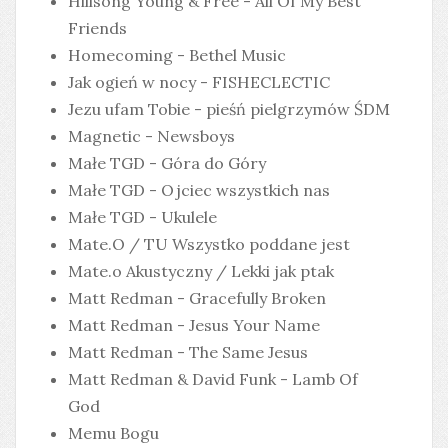
Hillsong Young & Free - All Of My Best
Friends
Homecoming - Bethel Music
Jak ogień w nocy - FISHECLECTIC
Jezu ufam Tobie - pieśń pielgrzymów ŚDM
Magnetic - Newsboys
Małe TGD - Góra do Góry
Małe TGD - Ojciec wszystkich nas
Małe TGD - Ukulele
Mate.O / TU Wszystko poddane jest
Mate.o Akustyczny / Lekki jak ptak
Matt Redman - Gracefully Broken
Matt Redman - Jesus Your Name
Matt Redman - The Same Jesus
Matt Redman & David Funk - Lamb Of
God
Memu Bogu