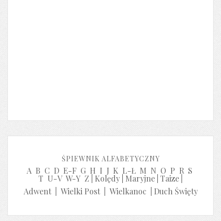
ŚPIEWNIK ALFABETYCZNY
A
B
C
D
E-F
G
H
I
J
K
L-Ł
M
N
O
P
R
S
T
U-V
W-Y
Z
|
Kolędy
|
Maryjne
|
Taize
|
Adwent
|
Wielki Post
|
Wielkanoc
|
Duch Święty