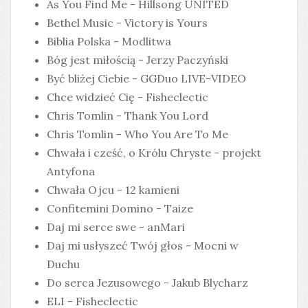
As You Find Me - Hillsong UNITED
Bethel Music - Victory is Yours
Biblia Polska - Modlitwa
Bóg jest miłością - Jerzy Paczyński
Być bliżej Ciebie - GGDuo LIVE-VIDEO
Chce widzieć Cię - Fisheclectic
Chris Tomlin - Thank You Lord
Chris Tomlin - Who You Are To Me
Chwała i cześć, o Królu Chryste - projekt
Antyfona
Chwała Ojcu - 12 kamieni
Confitemini Domino - Taize
Daj mi serce swe - anMari
Daj mi usłyszeć Twój głos - Mocni w
Duchu
Do serca Jezusowego - Jakub Blycharz
ELI - Fisheclectic