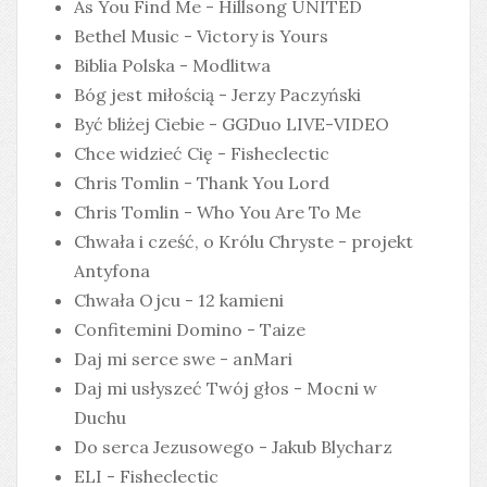
As You Find Me - Hillsong UNITED
Bethel Music - Victory is Yours
Biblia Polska - Modlitwa
Bóg jest miłością - Jerzy Paczyński
Być bliżej Ciebie - GGDuo LIVE-VIDEO
Chce widzieć Cię - Fisheclectic
Chris Tomlin - Thank You Lord
Chris Tomlin - Who You Are To Me
Chwała i cześć, o Królu Chryste - projekt
Antyfona
Chwała Ojcu - 12 kamieni
Confitemini Domino - Taize
Daj mi serce swe - anMari
Daj mi usłyszeć Twój głos - Mocni w
Duchu
Do serca Jezusowego - Jakub Blycharz
ELI - Fisheclectic