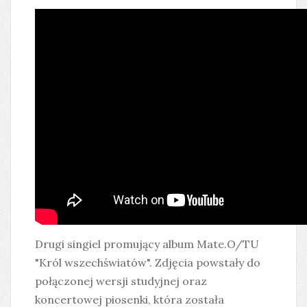
Drugi singiel promujący album Mate.O/TU
"Król wszechświatów". Zdjęcia powstały do
połączonej wersji studyjnej oraz
koncertowej piosenki, która została