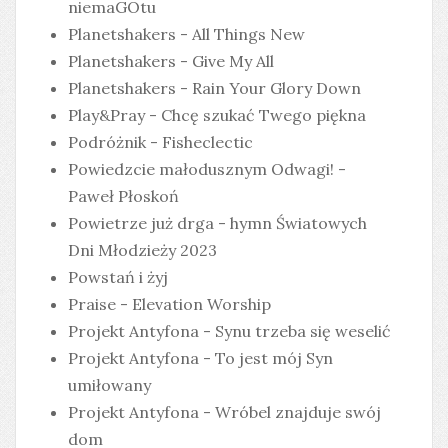
niemaGOtu
Planetshakers - All Things New
Planetshakers - Give My All
Planetshakers - Rain Your Glory Down
Play&Pray - Chcę szukać Twego piękna
Podróżnik - Fisheclectic
Powiedzcie małodusznym Odwagi! -
Paweł Płoskoń
Powietrze już drga - hymn Światowych
Dni Młodzieży 2023
Powstań i żyj
Praise - Elevation Worship
Projekt Antyfona - Synu trzeba się weselić
Projekt Antyfona - To jest mój Syn
umiłowany
Projekt Antyfona - Wróbel znajduje swój
dom