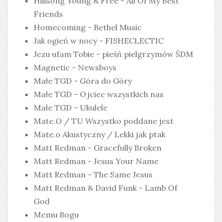
Hillsong Young & Free - All Of My Best
Friends
Homecoming - Bethel Music
Jak ogień w nocy - FISHECLECTIC
Jezu ufam Tobie - pieśń pielgrzymów ŚDM
Magnetic - Newsboys
Małe TGD - Góra do Góry
Małe TGD - Ojciec wszystkich nas
Małe TGD - Ukulele
Mate.O / TU Wszystko poddane jest
Mate.o Akustyczny / Lekki jak ptak
Matt Redman - Gracefully Broken
Matt Redman - Jesus Your Name
Matt Redman - The Same Jesus
Matt Redman & David Funk - Lamb Of
God
Memu Bogu