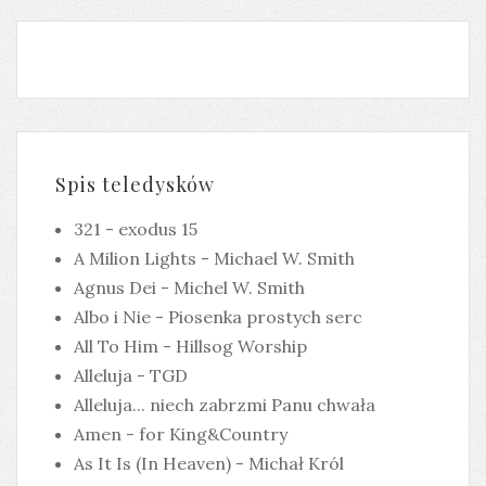
Spis teledysków
321 - exodus 15
A Milion Lights - Michael W. Smith
Agnus Dei - Michel W. Smith
Albo i Nie - Piosenka prostych serc
All To Him - Hillsog Worship
Alleluja - TGD
Alleluja... niech zabrzmi Panu chwała
Amen - for King&Country
As It Is (In Heaven) - Michał Król