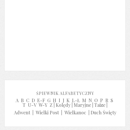
ŚPIEWNIK ALFABETYCZNY
A
B
C
D
E-F
G
H
I
J
K
L-Ł
M
N
O
P
R
S
T
U-V
W-Y
Z
|
Kolędy
|
Maryjne
|
Taize
|
Adwent
|
Wielki Post
|
Wielkanoc
|
Duch Święty