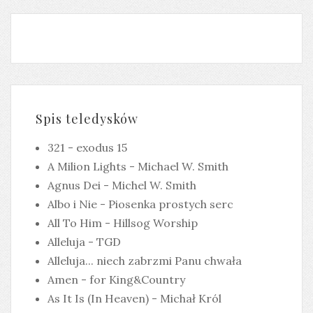
Spis teledysków
321 - exodus 15
A Milion Lights - Michael W. Smith
Agnus Dei - Michel W. Smith
Albo i Nie - Piosenka prostych serc
All To Him - Hillsog Worship
Alleluja - TGD
Alleluja... niech zabrzmi Panu chwała
Amen - for King&Country
As It Is (In Heaven) - Michał Król