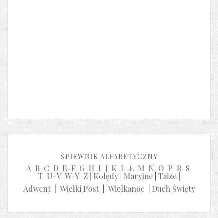
ŚPIEWNIK ALFABETYCZNY
A
B
C
D
E-F
G
H
I
J
K
L-Ł
M
N
O
P
R
S
T
U-V
W-Y
Z
|
Kolędy
|
Maryjne
|
Taize
|
Adwent
|
Wielki Post
|
Wielkanoc
|
Duch Święty