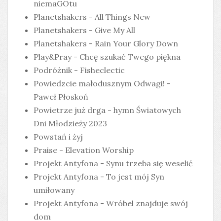
niemaGOtu
Planetshakers - All Things New
Planetshakers - Give My All
Planetshakers - Rain Your Glory Down
Play&Pray - Chcę szukać Twego piękna
Podróżnik - Fisheclectic
Powiedzcie małodusznym Odwagi! -
Paweł Płoskoń
Powietrze już drga - hymn Światowych
Dni Młodzieży 2023
Powstań i żyj
Praise - Elevation Worship
Projekt Antyfona - Synu trzeba się weselić
Projekt Antyfona - To jest mój Syn
umiłowany
Projekt Antyfona - Wróbel znajduje swój
dom