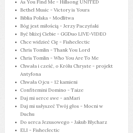
As You Find Me - Hillsong UNITED
Bethel Music - Victory is Yours
Biblia Polska - Modlitwa
Bóg jest miłością - Jerzy Paczyński
Być bliżej Ciebie - GGDuo LIVE-VIDEO
Chce widzieć Cię - Fisheclectic
Chris Tomlin - Thank You Lord
Chris Tomlin - Who You Are To Me
Chwała i cześć, o Królu Chryste - projekt
Antyfona
Chwała Ojcu - 12 kamieni
Confitemini Domino - Taize
Daj mi serce swe - anMari
Daj mi usłyszeć Twój głos - Mocni w
Duchu
Do serca Jezusowego - Jakub Blycharz
ELI - Fisheclectic