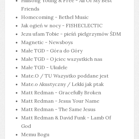
Hillsong Young & Free - All Of My Best
Friends
Homecoming - Bethel Music
Jak ogień w nocy - FISHECLECTIC
Jezu ufam Tobie - pieśń pielgrzymów ŚDM
Magnetic - Newsboys
Małe TGD - Góra do Góry
Małe TGD - Ojciec wszystkich nas
Małe TGD - Ukulele
Mate.O / TU Wszystko poddane jest
Mate.o Akustyczny / Lekki jak ptak
Matt Redman - Gracefully Broken
Matt Redman - Jesus Your Name
Matt Redman - The Same Jesus
Matt Redman & David Funk - Lamb Of
God
Memu Bogu