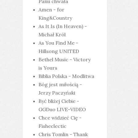
Panu chwała
Amen - for
King&Country
As It Is (In Heaven) -
Michał Król
As You Find Me -
Hillsong UNITED
Bethel Music - Victory
is Yours
Biblia Polska - Modlitwa
Bóg jest miłością -
Jerzy Paczyński
Być bliżej Ciebie -
GGDuo LIVE-VIDEO
Chce widzieć Cię -
Fisheclectic
Chris Tomlin - Thank