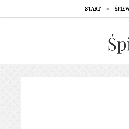
START
ŚPIE
Śp