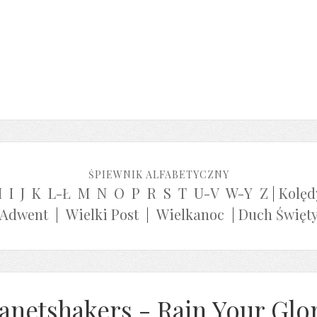
ŚPIEWNIK ALFABETYCZNY
H
I
J
K
L-Ł
M
N
O
P
R
S
T
U-V
W-Y
Z
|
Kolęd
Adwent
|
Wielki Post
|
Wielkanoc
|
Duch Święt
lanetshakers - Rain Your Gl