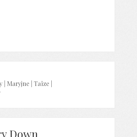
y
|
Maryjne
|
Taize
|
y
ory Down