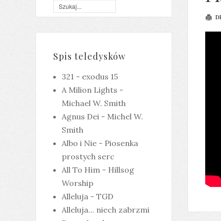
D
Spis teledysków
321 - exodus 15
A Milion Lights -
Michael W. Smith
Agnus Dei - Michel W.
Smith
Albo i Nie - Piosenka
prostych serc
All To Him - Hillsog
Worship
Alleluja - TGD
Alleluja... niech zabrzmi