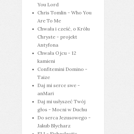
You Lord
Chris Tomlin - Who You
Are To Me
Chwała i cześć, o Królu
Chryste - projekt
Antyfona
Chwała Ojcu - 12
kamieni
Confitemini Domino -
Taize
Daj mi serce swe -
anMari
Daj mi usłyszeć Twój
głos - Mocni w Duchu
Do serca Jezusowego -
Jakub Blycharz
ELI - Fisheclectic