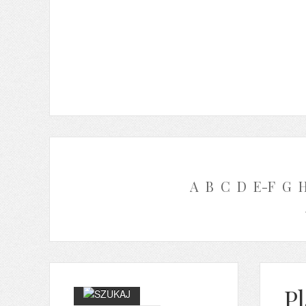
A
B
C
D
E-F
G
P