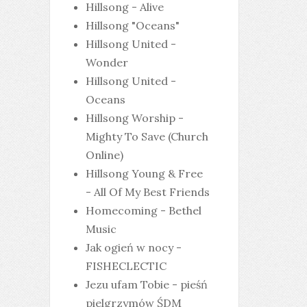
Hillsong - Alive
Hillsong "Oceans"
Hillsong United -
Wonder
Hillsong United -
Oceans
Hillsong Worship -
Mighty To Save (Church
Online)
Hillsong Young & Free
- All Of My Best Friends
Homecoming - Bethel
Music
Jak ogień w nocy -
FISHECLECTIC
Jezu ufam Tobie - pieśń
pielgrzymów ŚDM