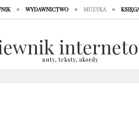
WNIK
WYDAWNICTWO
MUZYKA
KSIĘG
iewnik internet
nuty, teksty, akordy