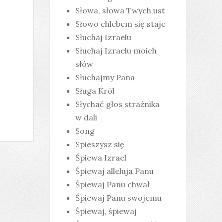
Słowa, słowa Twych ust
Słowo chlebem się staje
Słuchaj Izraelu
Słuchaj Izraelu moich
słów
Słuchajmy Pana
Sługa Król
Słychać głos strażnika
w dali
Song
Spieszysz się
Śpiewa Izrael
Śpiewaj alleluja Panu
Śpiewaj Panu chwał
Śpiewaj Panu swojemu
Śpiewaj, śpiewaj