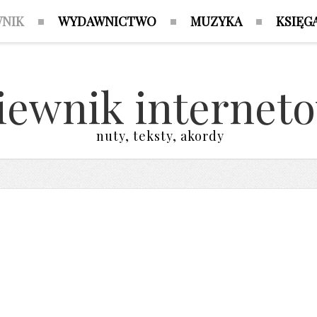
WNIK
WYDAWNICTWO
MUZYKA
KSIĘG
iewnik internet
nuty, teksty, akordy