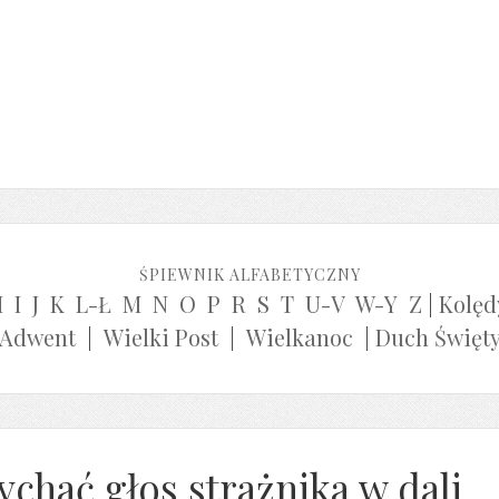
ŚPIEWNIK ALFABETYCZNY
H
I
J
K
L-Ł
M
N
O
P
R
S
T
U-V
W-Y
Z
|
Kolęd
Adwent
|
Wielki Post
|
Wielkanoc
|
Duch Święt
ychać głos strażnika w dali