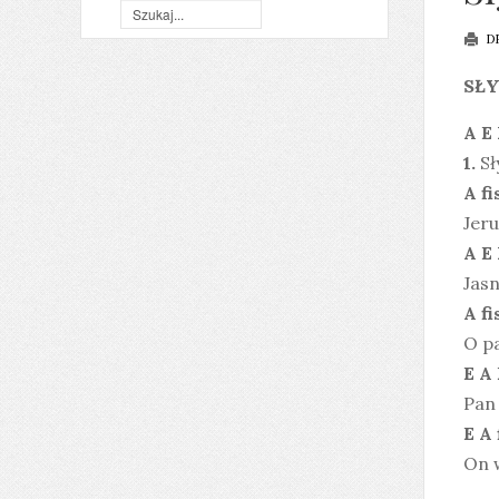
D
SŁY
A E 
1.
Sł
A fi
Jeru
A E 
Jasn
A fi
O p
E A 
Pan 
E A 
On 