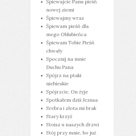
Śpiewajcie Panu pieśń
nowej ziemi
Śpiewajmy wraz
Śpiewam pieśń dla
mego Oblubieńca
Śpiewam Tobie Pieśń
chwały
Spocznij na mnie
Duchu Pana
Spójrz na ptaki
niebieskie
Spójrzcie, On żyje
Spotkałem dziś Jezusa
Srebra i złota mi brak
Stary krzyż
Stoisz u naszych drzwi
Stój przy mnie, bo już