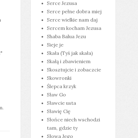
Serce Jezusa
Serce pełne dobra miej
a
Serce wielkie nam daj
Sercem kocham Jezusa
Shaba Balua Jezu
Sieje je
!"
Skała (Tyś jak skała)
Skałą i zbawieniem
Skosztujcie i zobaczcie
Skowronki
Ślepca krzyk
Sław Go
Sławcie usta
m.
Sławię Cię
Słońce niech wschodzi
tam, gdzie ty
Słowa Jego