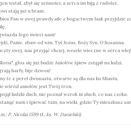
jon wstał, zbył się senności, a serca im biją z radości;
wi stają już u bram:
bios Pan w swej prawdy sile z bogactwem łask przyjdzie z
lę,
gwiazda Jego świeci nam!
jdź, Panie, zbaw od win, Tyś Jezus, Boży Syn, O hosanna.
czty swej, nas przyjąć chciej, wesele wieczne w serca wlej
loria", głos się już budzi: Aniołów śpiew zstąpił na ludzi,
grają harfy, bije dzwon!
y te z pereł dwunastu, otwarte są dla nas ku Miastu,
e wśród aniołów jest Twój tron.
pojął ludzki duch, nie poznał wzrok ni słuch, co nas czeka.
stanąć nam i śpiewać tam, na wieki, gdzie Ty mieszkasz sa
i m.: P. Nicolai 1599 tł.: ks. W. Danielski)