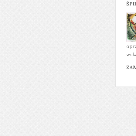
ŚPI
opr
wska
ZAM