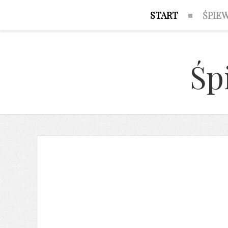
START
ŚPIE
Śp