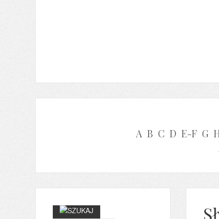
A
B
C
D
E-F
G
Sł