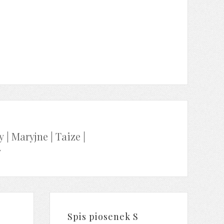
y
|
Maryjne
|
Taize
|
y
Spis piosenek S