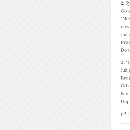
2.
Sy
Goto
"Nie
chwi
Już 
Przy
Do u
3.
"G
Już 
Bram
Gdzi
Nie 
Daj 
(sł. 