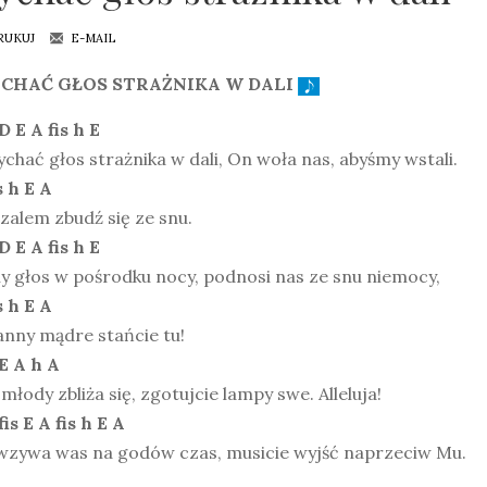
RUKUJ
E-MAIL
CHAĆ GŁOS STRAŻNIKA W DALI
D E A fis h E
ychać głos strażnika w dali, On woła nas, abyśmy wstali.
s h E A
zalem zbudź się ze snu.
D E A fis h E
y głos w pośrodku nocy, podnosi nas ze snu niemocy,
s h E A
anny mądre stańcie tu!
E A h A
młody zbliża się, zgotujcie lampy swe. Alleluja!
fis E A fis h E A
wzywa was na godów czas, musicie wyjść naprzeciw Mu.