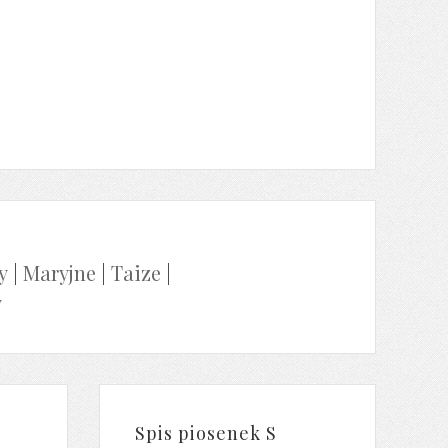
y
|
Maryjne
|
Taize
|
y
Spis piosenek S