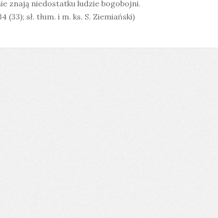
ie znają niedostatku ludzie bogobojni.
34 (33); sł. tłum. i m. ks. S. Ziemiański)