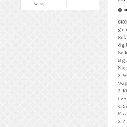
D
SKO
g c 
Ref.
d g 
Będę
B g 
Niec
2. W
Wsp
3. K
I ze
4. S
Kto 
5. Z