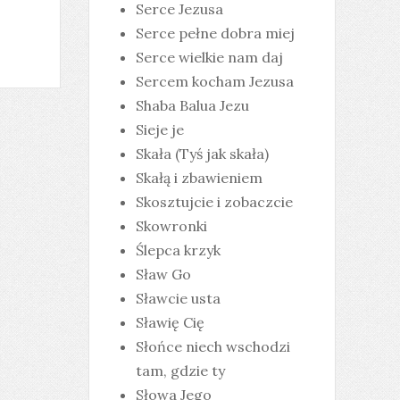
Serce Jezusa
Serce pełne dobra miej
Serce wielkie nam daj
Sercem kocham Jezusa
Shaba Balua Jezu
Sieje je
Skała (Tyś jak skała)
Skałą i zbawieniem
Skosztujcie i zobaczcie
Skowronki
Ślepca krzyk
Sław Go
Sławcie usta
Sławię Cię
Słońce niech wschodzi
tam, gdzie ty
Słowa Jego