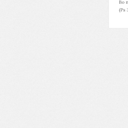
Bo n
(Ps 