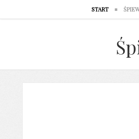
START
ŚPIE
Śp