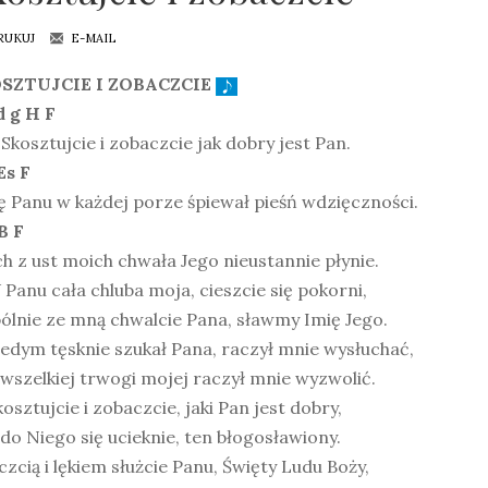
RUKUJ
E-MAIL
SZTUJCIE I ZOBACZCIE
d g H F
 Skosztujcie i zobaczcie jak dobry jest Pan.
Es F
 Panu w każdej porze śpiewał pieśń wdzięczności.
B F
h z ust moich chwała Jego nieustannie płynie.
 Panu cała chluba moja, cieszcie się pokorni,
ólnie ze mną chwalcie Pana, sławmy Imię Jego.
iedym tęsknie szukał Pana, raczył mnie wysłuchać,
 wszelkiej trwogi mojej raczył mnie wyzwolić.
kosztujcie i zobaczcie, jaki Pan jest dobry,
do Niego się ucieknie, ten błogosławiony.
 czcią i lękiem służcie Panu, Święty Ludu Boży,