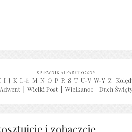
ŚPIEWNIK ALFABETYCZNY
H
I
J
K
L-Ł
M
N
O
P
R
S
T
U-V
W-Y
Z
|
Kolęd
Adwent
|
Wielki Post
|
Wielkanoc
|
Duch Święt
osztujcie i zobaczcie