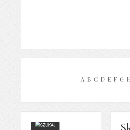
A
B
C
D
E-F
G
Sk