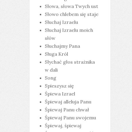
Słowa, słowa Twych ust
Słowo chlebem się staje
Słuchaj Izraelu
Słuchaj Izraelu moich
słów
Słuchajmy Pana
Sługa Król
Słychać głos strażnika
w dali
Song
Spieszysz się
Śpiewa Izrael
Śpiewaj alleluja Panu
Śpiewaj Panu chwał
Śpiewaj Panu swojemu
Śpiewaj, śpiewaj