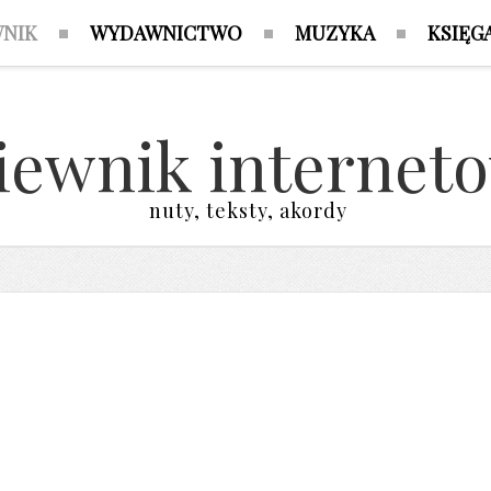
WNIK
WYDAWNICTWO
MUZYKA
KSIĘG
iewnik internet
nuty, teksty, akordy