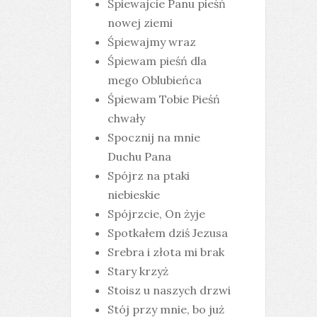
Śpiewajcie Panu pieśń
nowej ziemi
Śpiewajmy wraz
Śpiewam pieśń dla
mego Oblubieńca
Śpiewam Tobie Pieśń
chwały
Spocznij na mnie
Duchu Pana
Spójrz na ptaki
niebieskie
Spójrzcie, On żyje
Spotkałem dziś Jezusa
Srebra i złota mi brak
Stary krzyż
Stoisz u naszych drzwi
Stój przy mnie, bo już