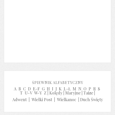
ŚPIEWNIK ALFABETYCZNY
A
B
C
D
E-F
G
H
I
J
K
L-Ł
M
N
O
P
R
S
T
U-V
W-Y
Z
|
Kolędy
|
Maryjne
|
Taize
|
Adwent
|
Wielki Post
|
Wielkanoc
|
Duch Święty