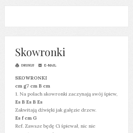
Skowronki
DRUKUJ
E-MAIL
SKOWRONKI
cm g7 cm B cm
1. Na polach skowronki zaczynają swój śpiew,
Es B Es B Es
Zakwitają dźwięki jak gałęzie drzew.
Es f cm G
Ref. Zawsze będę Ci śpiewał, nic nie