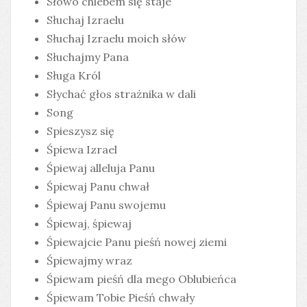
Słowo chlebem się staje
Słuchaj Izraelu
Słuchaj Izraelu moich słów
Słuchajmy Pana
Sługa Król
Słychać głos strażnika w dali
Song
Spieszysz się
Śpiewa Izrael
Śpiewaj alleluja Panu
Śpiewaj Panu chwał
Śpiewaj Panu swojemu
Śpiewaj, śpiewaj
Śpiewajcie Panu pieśń nowej ziemi
Śpiewajmy wraz
Śpiewam pieśń dla mego Oblubieńca
Śpiewam Tobie Pieśń chwały