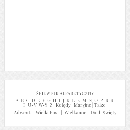
ŚPIEWNIK ALFABETYCZNY
A
B
C
D
E-F
G
H
I
J
K
L-Ł
M
N
O
P
R
S
T
U-V
W-Y
Z
|
Kolędy
|
Maryjne
|
Taize
|
Adwent
|
Wielki Post
|
Wielkanoc
|
Duch Święty