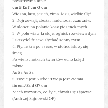
powstrzyma mnie.
cm B Es f cm G cm
Wiosna, lato, jesień, zima. Jezu, wielbię Cię!
2. Dojrzewają zboża i nadchodzi czas żniw.
W słońcu na polanie kosz piosenek mych.
3. W polu wiatr króluje, ognisk rozwiewa dym
I skrzydeł żurawi słychać senny rytm.
4. Płynie kra po rzece, w słońcu iskrzy się
śnieg.
Po wierzchołkach świerków echo kolęd
mknie.
As Es As Es
5. Twoje jest Niebo i Twoja jest Ziemia.
fis cm/Es d G7 cm
Niech wszystko, co żyje, chwali Cię i śpiewa!
(Andrzej Bujnowski OP)