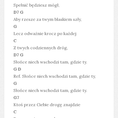
Spełnić będziesz mógł,
D7 G
Aby rzesze za twym blaskiem szły,
G
Lecz odważnie krocz po każdej
C
Z twych codziennych dróg,
D7 G
Słońce niech wschodzi tam, gdzie ty.
G D
Ref. Słońce niech wschodzi tam, gdzie ty,
G
Słońce niech wschodzi tam, gdzie ty.
G7
Ktoś przez Ciebie drogę znajdzie
C