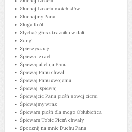
Słuchaj Izraelu
Słuchaj Izraelu moich słów
Słuchajmy Pana
Sługa Król
Słychać głos strażnika w dali
Song
Spieszysz się
Śpiewa Izrael
Śpiewaj alleluja Panu
Śpiewaj Panu chwał
Śpiewaj Panu swojemu
Śpiewaj, śpiewaj
Śpiewajcie Panu pieśń nowej ziemi
Śpiewajmy wraz
Śpiewam pieśń dla mego Oblubieńca
Śpiewam Tobie Pieśń chwały
Spocznij na mnie Duchu Pana