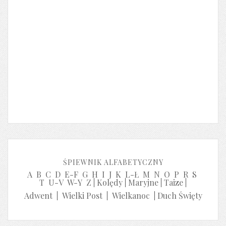
ŚPIEWNIK ALFABETYCZNY
A
B
C
D
E-F
G
H
I
J
K
L-Ł
M
N
O
P
R
S
T
U-V
W-Y
Z
|
Kolędy
|
Maryjne
|
Taize
|
Adwent
|
Wielki Post
|
Wielkanoc
|
Duch Święty