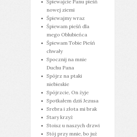
Śpiewajcie Panu pieśń
nowej ziemi
Śpiewajmy wraz
Śpiewam pieśń dla
mego Oblubieńca
Śpiewam Tobie Pieśń
chwały
Spocznij na mnie
Duchu Pana
Spójrz na ptaki
niebieskie
Spójrzcie, On żyje
Spotkałem dziś Jezusa
Srebra i złota mi brak
Stary krzyż
Stoisz u naszych drzwi
Stój przy mnie, bo już