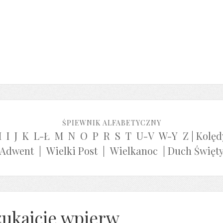
ŚPIEWNIK ALFABETYCZNY
H
I
J
K
L-Ł
M
N
O
P
R
S
T
U-V
W-Y
Z
|
Kolęd
Adwent
|
Wielki Post
|
Wielkanoc
|
Duch Święt
zukajcie wpierw