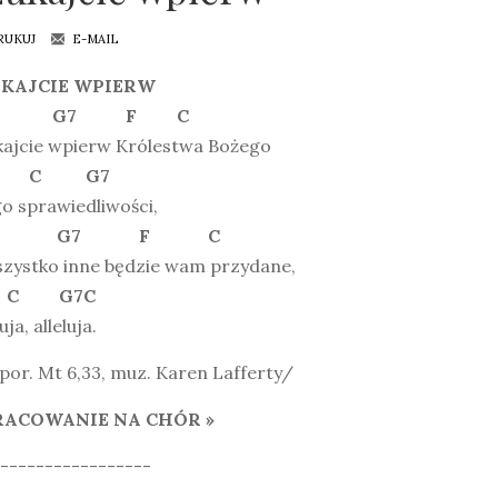
RUKUJ
E-MAIL
KAJCIE WPIERW
 G7 F C
kajcie wpierw Królestwa Bożego
 C G7
go sprawiedliwości,
 G7 F C
szystko inne będzie wam przydane,
 C G7C
uja, alleluja.
 por. Mt 6,33, muz. Karen Lafferty/
ACOWANIE NA CHÓR »
-----------------