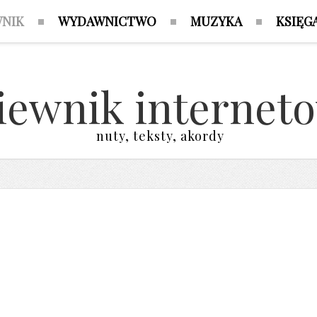
WNIK
WYDAWNICTWO
MUZYKA
KSIĘG
iewnik internet
nuty, teksty, akordy