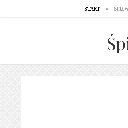
START
ŚPIE
Śp