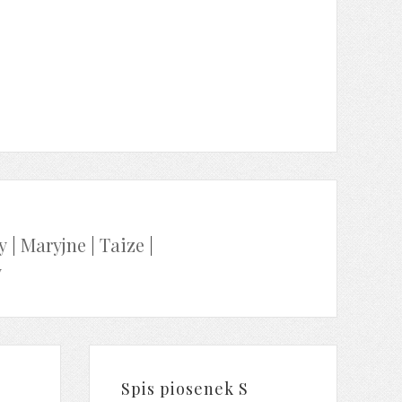
y
|
Maryjne
|
Taize
|
y
Spis piosenek S