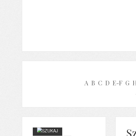
A
B
C
D
E-F
G
S