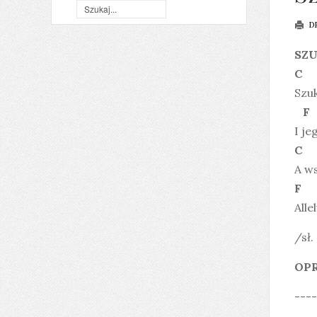
D
SZU
C
Szu
F
I je
C
A w
F
Allel
/sł.
OPR
----