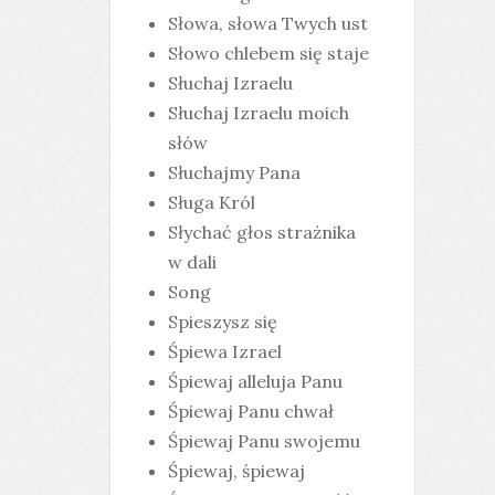
Słowa, słowa Twych ust
Słowo chlebem się staje
Słuchaj Izraelu
Słuchaj Izraelu moich
słów
Słuchajmy Pana
Sługa Król
Słychać głos strażnika
w dali
Song
Spieszysz się
Śpiewa Izrael
Śpiewaj alleluja Panu
Śpiewaj Panu chwał
Śpiewaj Panu swojemu
Śpiewaj, śpiewaj