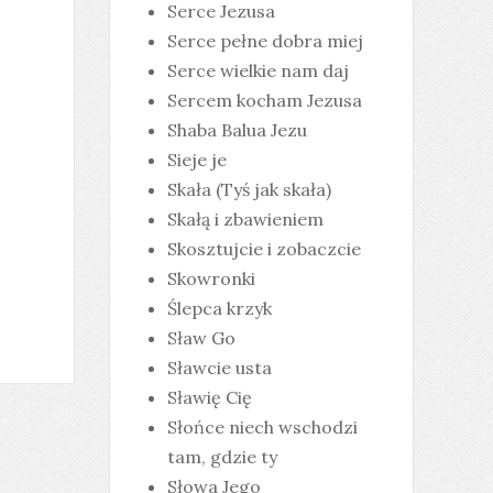
Serce Jezusa
Serce pełne dobra miej
Serce wielkie nam daj
Sercem kocham Jezusa
Shaba Balua Jezu
Sieje je
Skała (Tyś jak skała)
Skałą i zbawieniem
Skosztujcie i zobaczcie
Skowronki
Ślepca krzyk
Sław Go
Sławcie usta
Sławię Cię
Słońce niech wschodzi
tam, gdzie ty
Słowa Jego