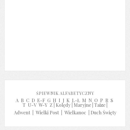
ŚPIEWNIK ALFABETYCZNY
A
B
C
D
E-F
G
H
I
J
K
L-Ł
M
N
O
P
R
S
T
U-V
W-Y
Z
|
Kolędy
|
Maryjne
|
Taize
|
Adwent
|
Wielki Post
|
Wielkanoc
|
Duch Święty