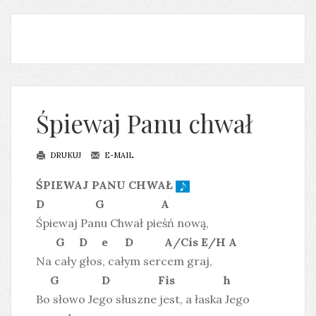
Śpiewaj Panu chwał
DRUKUJ
E-MAIL
ŚPIEWAJ PANU CHWAŁ
D G A
Śpiewaj Panu Chwał pieśń nową,
G D e D A/Cis E/H A
Na cały głos, całym sercem graj,
G D Fis h
Bo słowo Jego słuszne jest, a łaska Jego