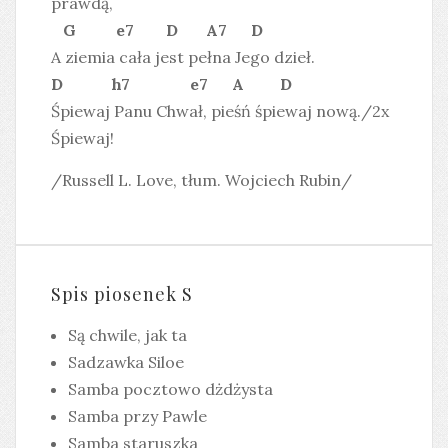
prawdą,
G e7 D A7 D
A ziemia cała jest pełna Jego dzieł.
D h7 e7 A D
Śpiewaj Panu Chwał, pieśń śpiewaj nową./2x
Śpiewaj!
/Russell L. Love, tłum. Wojciech Rubin/
Spis piosenek S
Są chwile, jak ta
Sadzawka Siloe
Samba pocztowo dżdżysta
Samba przy Pawle
Samba staruszka