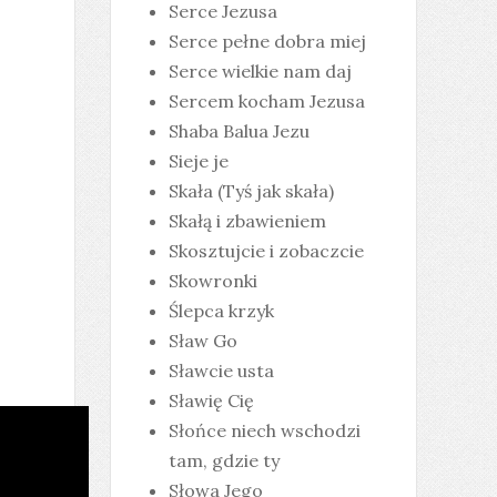
Serce Jezusa
Serce pełne dobra miej
Serce wielkie nam daj
Sercem kocham Jezusa
Shaba Balua Jezu
Sieje je
Skała (Tyś jak skała)
Skałą i zbawieniem
Skosztujcie i zobaczcie
Skowronki
Ślepca krzyk
Sław Go
Sławcie usta
Sławię Cię
Słońce niech wschodzi
tam, gdzie ty
Słowa Jego