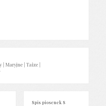
y
|
Maryjne
|
Taize
|
y
Spis piosenek S