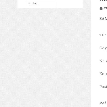
D
SA
C
1.
Prz
Gdy 
Na 
Kope
Pust
a
Ref.