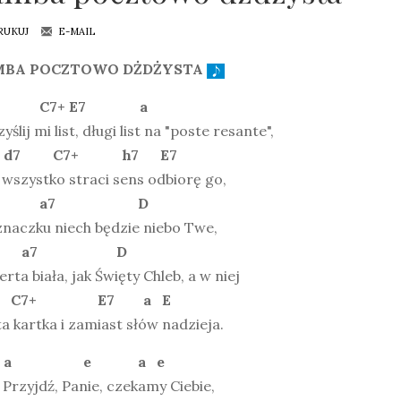
RUKUJ
E-MAIL
MBA POCZTOWO DŻDŻYSTA
7+ E7 a
yślij mi list, długi list na "poste resante",
d7 C7+ h7 E7
wszystko straci sens odbiorę go,
a7 D
znaczku niech będzie niebo Twe,
a7 D
rta biała, jak Święty Chleb, a w niej
C7+ E7 a E
a kartka i zamiast słów nadzieja.
 e a e
Przyjdź, Panie, czekamy Ciebie,