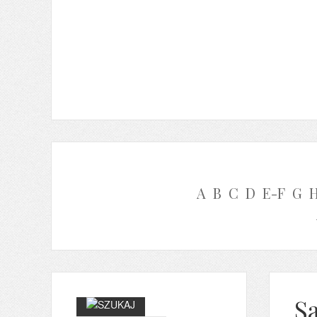
A
B
C
D
E-F
G
S