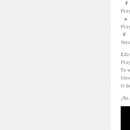
Przy
Przy
Niec
2.
Ze
Prz
Te w
Ulew
O de
/ks.