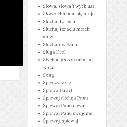
Słowa, słowa Twych ust
Słowo chlebem się staje
Słuchaj Izraelu
Słuchaj Izraelu moich
słów
Słuchajmy Pana
Sługa Król
Słychać głos strażnika
w dali
Song
Spieszysz się
Śpiewa Izrael
Śpiewaj alleluja Panu
Śpiewaj Panu chwał
Śpiewaj Panu swojemu
Śpiewaj, śpiewaj