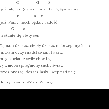
F C G E
jdź tak, jak gdy wschodzi dzień, śpiewamy
a e a e
jdź, Panie, niech będzie radość,
F G a
h stanie się złoty sen.
ślij nam deszcz, ciepły deszcz na brzeg mych ust,
ymykam oczy i nadstawiam twarz,
argi spękane zwilż choć łzą,
y z nieba spragniony suchy świat,
szcz proszę, deszcz łaski Twej: nadzieję.
 Jerzy Szymik, Witold Wolny/