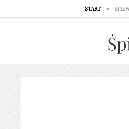
START
ŚPIE
Śp