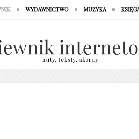
WNIK
WYDAWNICTWO
MUZYKA
KSIĘG
iewnik internet
nuty, teksty, akordy