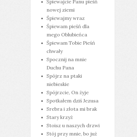
Śpiewajcie Panu pieśń
nowej ziemi
Śpiewajmy wraz
Śpiewam pieśń dla
mego Oblubieńca
Śpiewam Tobie Pieśń
chwały
Spocznij na mnie
Duchu Pana
Spójrz na ptaki
niebieskie
Spójrzcie, On żyje
Spotkałem dziś Jezusa
Srebra i złota mi brak
Stary krzyż
Stoisz u naszych drzwi
Stój przy mnie, bo już