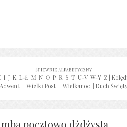
ŚPIEWNIK ALFABETYCZNY
H
I
J
K
L-Ł
M
N
O
P
R
S
T
U-V
W-Y
Z
|
Kolęd
Adwent
|
Wielki Post
|
Wielkanoc
|
Duch Święt
amba pocztowo dżdżysta