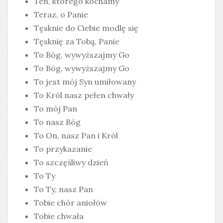
Ten, którego kochamy
Teraz, o Panie
Tęsknie do Ciebie modlę się
Tęsknię za Tobą, Panie
To Bóg, wywyższajmy Go
To Bóg, wywyższajmy Go
To jest mój Syn umiłowany
To Król nasz pełen chwały
To mój Pan
To nasz Bóg
To On, nasz Pan i Król
To przykazanie
To szczęśliwy dzień
To Ty
To Ty, nasz Pan
Tobie chór aniołów
Tobie chwała