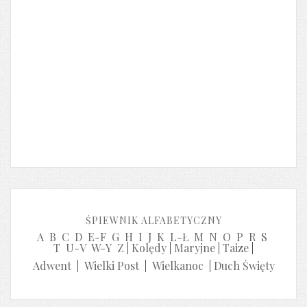
ŚPIEWNIK ALFABETYCZNY
A
B
C
D
E-F
G
H
I
J
K
L-Ł
M
N
O
P
R
S
T
U-V
W-Y
Z
|
Kolędy
|
Maryjne
|
Taize
|
Adwent
|
Wielki Post
|
Wielkanoc
|
Duch Święty