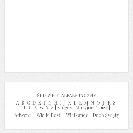
ŚPIEWNIK ALFABETYCZNY
A
B
C
D
E-F
G
H
I
J
K
L-Ł
M
N
O
P
R
S
T
U-V
W-Y
Z
|
Kolędy
|
Maryjne
|
Taize
|
Adwent
|
Wielki Post
|
Wielkanoc
|
Duch Święty