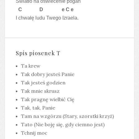
Światło na oświecenie pogan
C D e C e
I chwałę ludu Twego Izraela.
Spis piosenek T
Ta krew
Tak dobry jesteś Panie
Tak jesteś godzien
Tak mnie skrusz
Tak pragnę wielbić Cię
Tak, tak, Panie
Tam na wzgórzu (Stary, szorstki krzyż)
Tato (Nie boję się, gdy ciemno jest)
Tchnij moc