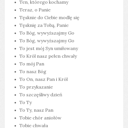
Ten, którego kochamy
Teraz, o Panie
Tęsknie do Ciebie modlę się
Tęsknię za Tobą, Panie
To Bóg, wywyższajmy Go
To Bóg, wywyższajmy Go
To jest mój Syn umiłowany
To Król nasz pełen chwały
To mój Pan
To nasz Bóg
To On, nasz Pan i Król
To przykazanie
To szczęśliwy dzień
To Ty
To Ty, nasz Pan
Tobie chór aniołów
Tobie chwała