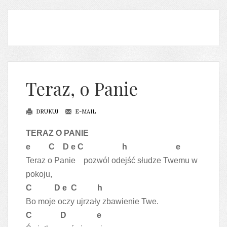
Teraz, o Panie
DRUKUJ
E-MAIL
TERAZ O PANIE
e C D e C h e
Teraz o Panie pozwól odejść słudze Twemu w
pokoju,
C D e C h
Bo moje oczy ujrzały zbawienie Twe.
C D e