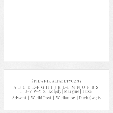
ŚPIEWNIK ALFABETYCZNY
A
B
C
D
E-F
G
H
I
J
K
L-Ł
M
N
O
P
R
S
T
U-V
W-Y
Z
|
Kolędy
|
Maryjne
|
Taize
|
Adwent
|
Wielki Post
|
Wielkanoc
|
Duch Święty