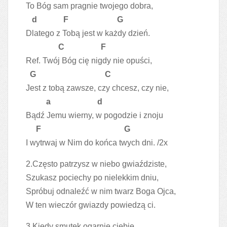
To Bóg sam pragnie twojego dobra,
d F G
Dlatego z Tobą jest w każdy dzień.
C F
Ref. Twój Bóg cię nigdy nie opuści,
G C
Jest z tobą zawsze, czy chcesz, czy nie,
a d
Bądź Jemu wierny, w pogodzie i znoju
F G
I wytrwaj w Nim do końca twych dni. /2x
2.Często patrzysz w niebo gwiaździste,
Szukasz pociechy po nielekkim dniu,
Spróbuj odnaleźć w nim twarz Boga Ojca,
W ten wieczór gwiazdy powiedzą ci.
3.Kiedy smutek ogarnie ciebie