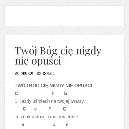
Twój Bóg cię nigdy
nie opuści
DRUKUJ
E-MAIL
TWÓJ BÓG CIĘ NIGDY NIE OPUŚCI
C F G
1.Każdy uśmiech na twojej twarzy,
C e F G
To znak radości i mocy w Tobie,
e a e