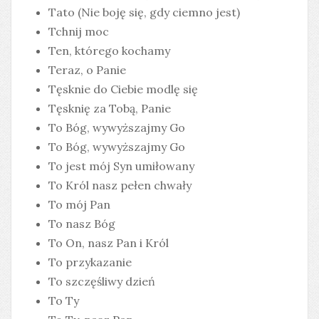
Tato (Nie boję się, gdy ciemno jest)
Tchnij moc
Ten, którego kochamy
Teraz, o Panie
Tęsknie do Ciebie modlę się
Tęsknię za Tobą, Panie
To Bóg, wywyższajmy Go
To Bóg, wywyższajmy Go
To jest mój Syn umiłowany
To Król nasz pełen chwały
To mój Pan
To nasz Bóg
To On, nasz Pan i Król
To przykazanie
To szczęśliwy dzień
To Ty