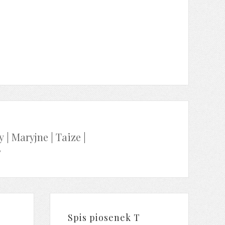
y
|
Maryjne
|
Taize
|
y
Spis piosenek T