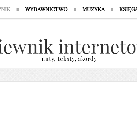
WNIK
WYDAWNICTWO
MUZYKA
KSIĘG
iewnik internet
nuty, teksty, akordy