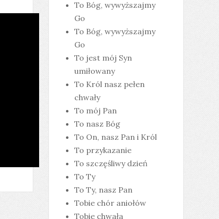
To Bóg, wywyższajmy
Go
To Bóg, wywyższajmy
Go
To jest mój Syn
umiłowany
To Król nasz pełen
chwały
To mój Pan
To nasz Bóg
To On, nasz Pan i Król
To przykazanie
To szczęśliwy dzień
To Ty
To Ty, nasz Pan
Tobie chór aniołów
Tobie chwała