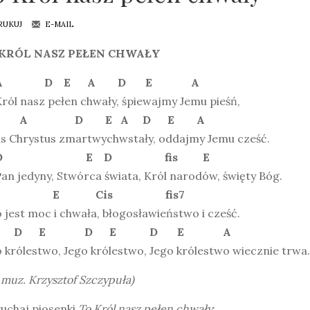
RUKUJ
E-MAIL
KRÓL NASZ PEŁEN CHWAŁY
 D E A D E A
ról nasz pełen chwały, śpiewajmy Jemu pieśń,
 A D E A D E A
us Chrystus zmartwychwstały, oddajmy Jemu cześć.
 E D fis E
an jedyny, Stwórca świata, Król narodów, święty Bóg.
 E Cis fis7
 jest moc i chwała, błogosławieństwo i cześć.
 E D E D E A
 królestwo, Jego królestwo, Jego królestwo wiecznie trwa.
 i muz. Krzysztof Szczypuła)
uchaj piosenki
To Król nasz pełen chwały
: