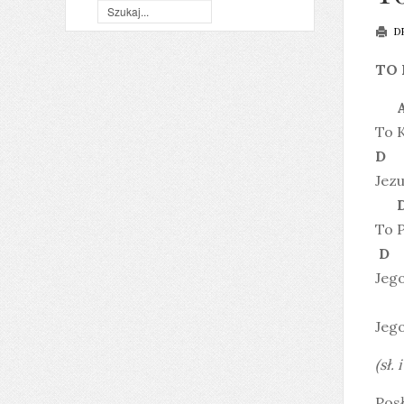
D
TO 
A
To K
D
Jez
D
To P
D
Jego
D
Jego
(sł.
Posł