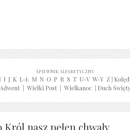
ŚPIEWNIK ALFABETYCZNY
H
I
J
K
L-Ł
M
N
O
P
R
S
T
U-V
W-Y
Z
|
Kolęd
Adwent
|
Wielki Post
|
Wielkanoc
|
Duch Święt
o Król nasz pełen chwały