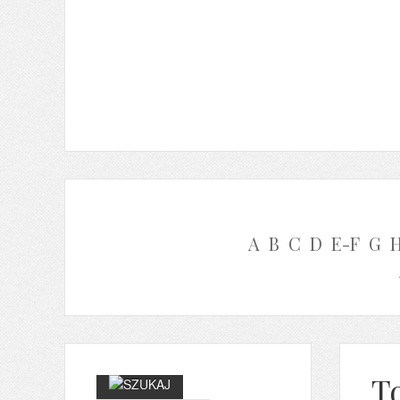
A
B
C
D
E-F
G
T