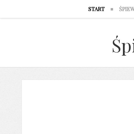
START
ŚPIE
Śp