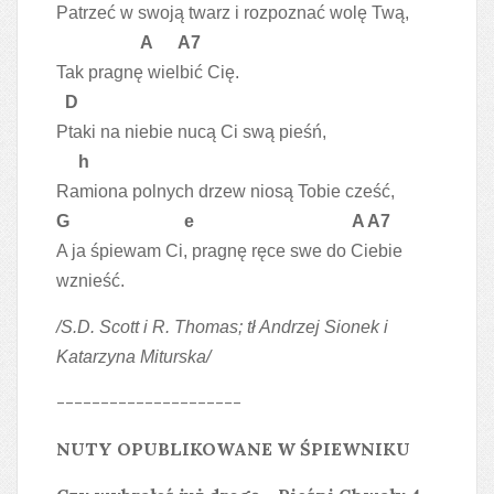
Patrzeć w swoją twarz i rozpoznać wolę Twą,
A A7
Tak pragnę wielbić Cię.
D
Ptaki na niebie nucą Ci swą pieśń,
h
Ramiona polnych drzew niosą Tobie cześć,
G e A A7
A ja śpiewam Ci, pragnę ręce swe do Ciebie
wznieść.
/S.D. Scott i R. Thomas; tł Andrzej Sionek i
Katarzyna Miturska/
---------------------
NUTY OPUBLIKOWANE W ŚPIEWNIKU