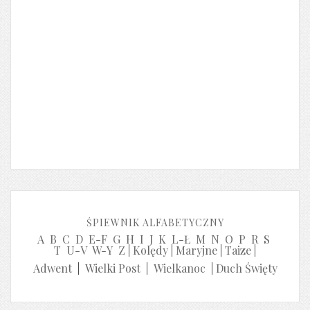
ŚPIEWNIK ALFABETYCZNY
A
B
C
D
E-F
G
H
I
J
K
L-Ł
M
N
O
P
R
S
T
U-V
W-Y
Z
|
Kolędy
|
Maryjne
|
Taize
|
Adwent
|
Wielki Post
|
Wielkanoc
|
Duch Święty