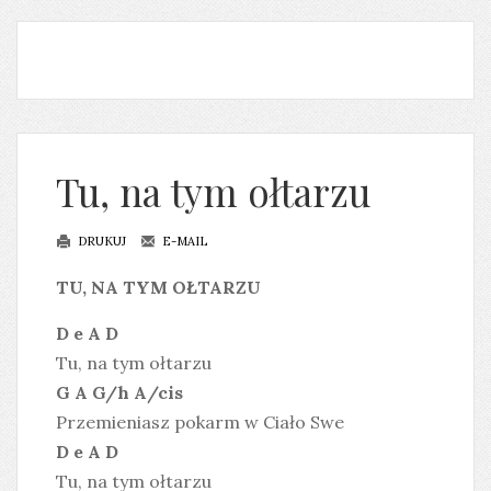
Tu, na tym ołtarzu
DRUKUJ
E-MAIL
TU, NA TYM OŁTARZU
D e A D
Tu, na tym ołtarzu
G A G/h A/cis
Przemieniasz pokarm w Ciało Swe
D e A D
Tu, na tym ołtarzu