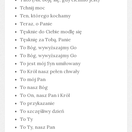
Tchnij moc
Ten, którego kochamy
Teraz, o Panie
Tęsknie do Ciebie modlę się
Tęsknię za Tobą, Panie
To Bóg, wywyższajmy Go
To Bóg, wywyższajmy Go
To jest mój Syn umiłowany
To Król nasz pełen chwały
To mój Pan
To nasz Bóg
To On, nasz Pan i Król
To przykazanie
To szczęśliwy dzień
To Ty
To Ty, nasz Pan