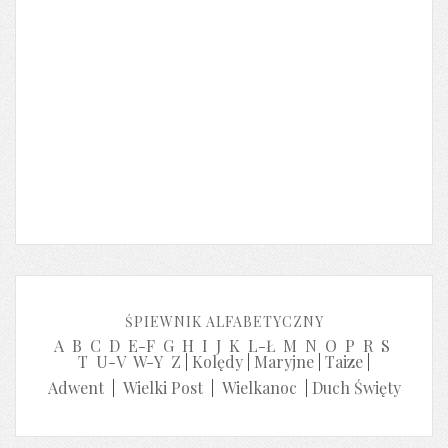
ŚPIEWNIK ALFABETYCZNY
A
B
C
D
E-F
G
H
I
J
K
L-Ł
M
N
O
P
R
S
T
U-V
W-Y
Z
|
Kolędy
|
Maryjne
|
Taize
|
Adwent
|
Wielki Post
|
Wielkanoc
|
Duch Święty