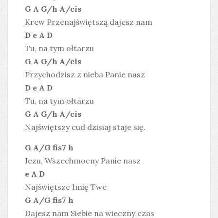
G A G/h A/cis
Krew Przenajświętszą dajesz nam
D e A D
Tu, na tym ołtarzu
G A G/h A/cis
Przychodzisz z nieba Panie nasz
D e A D
Tu, na tym ołtarzu
G A G/h A/cis
Najświętszy cud dzisiaj staje się.
G A/G fis7 h
Jezu, Wszechmocny Panie nasz
e A D
Najświętsze Imię Twe
G A/G fis7 h
Dajesz nam Siebie na wieczny czas