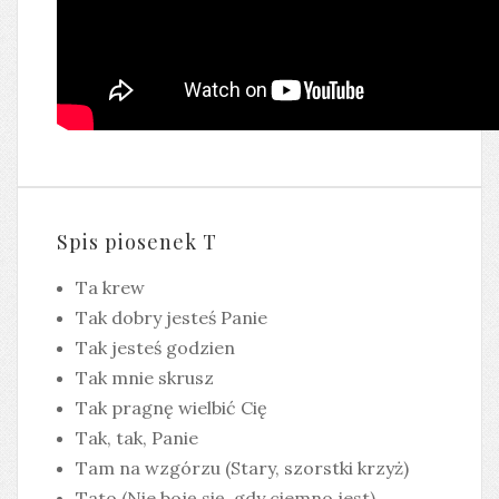
Spis piosenek T
Ta krew
Tak dobry jesteś Panie
Tak jesteś godzien
Tak mnie skrusz
Tak pragnę wielbić Cię
Tak, tak, Panie
Tam na wzgórzu (Stary, szorstki krzyż)
Tato (Nie boję się, gdy ciemno jest)