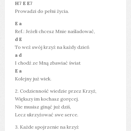
H7 E E7
Prowadzi do pełni życia.
E a
Ref.: Jeżeli chcesz Mnie naśladować,
d E
To weź swój krzyż na każdy dzień
a d
I chodź ze Mną zbawiać świat
E a
Kolejny już wiek.
2. Codzienność wiedzie przez Krzyż,
Większy im kochasz goręcej.
Nie musisz ginąć już dziś,
Lecz ukrzyżować swe serce.
3. Każde spojrzenie na krzyż