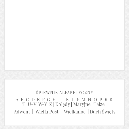
ŚPIEWNIK ALFABETYCZNY
A
B
C
D
E-F
G
H
I
J
K
L-Ł
M
N
O
P
R
S
T
U-V
W-Y
Z
|
Kolędy
|
Maryjne
|
Taize
|
Adwent
|
Wielki Post
|
Wielkanoc
|
Duch Święty