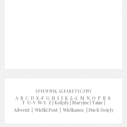
ŚPIEWNIK ALFABETYCZNY
A
B
C
D
E-F
G
H
I
J
K
L-Ł
M
N
O
P
R
S
T
U-V
W-Y
Z
|
Kolędy
|
Maryjne
|
Taize
|
Adwent
|
Wielki Post
|
Wielkanoc
|
Duch Święty