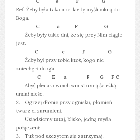
C e F G
Ref. Żeby była taka noc, kiedy myśli mkną do
Boga.
C a F G
Żeby były takie dni, że się przy Nim ciągle
jest.
C e F G
Żeby był przy tobie ktoś, kogo nie
zniechęci droga,
C E a F G F C
Abyś plecak swoich win stromą ścieżką
umiał nieść.
2. Ogrzej dłonie przy ognisku, płomień
twarz ci zarumieni.
Usiądziemy tutaj, blisko, jedną myślą
połączeni:
3. Tuż pod szczytem się zatrzymaj,