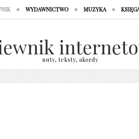
WNIK
WYDAWNICTWO
MUZYKA
KSIĘG
iewnik internet
nuty, teksty, akordy