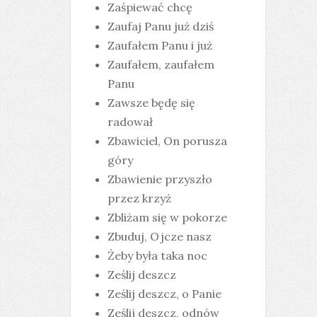
Zaśpiewać chcę
Zaufaj Panu już dziś
Zaufałem Panu i już
Zaufałem, zaufałem
Panu
Zawsze będę się
radował
Zbawiciel, On porusza
góry
Zbawienie przyszło
przez krzyż
Zbliżam się w pokorze
Zbuduj, Ojcze nasz
Żeby była taka noc
Ześlij deszcz
Ześlij deszcz, o Panie
Ześlij deszcz, odnów