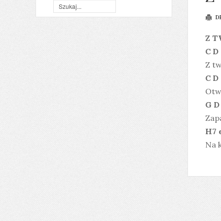
D
Z T
C D 
Z tw
C D 
Otwó
G D
Zapa
H7 
Na k