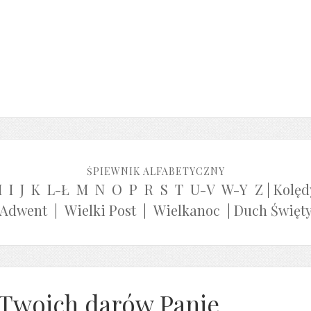
ŚPIEWNIK ALFABETYCZNY
H
I
J
K
L-Ł
M
N
O
P
R
S
T
U-V
W-Y
Z
|
Kolęd
Adwent
|
Wielki Post
|
Wielkanoc
|
Duch Święt
 Twoich darów Panie