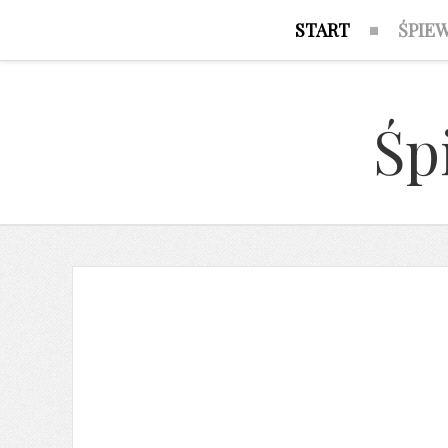
START
ŚPIE
Śp