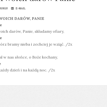
RUKUJ
E-MAIL
WOICH DARÓW, PANIE
e
oich darów, Panie, składamy ofiary,
e
rz bramy nieba i zechciej je wziąć. /2x
l w nas słońce, o Boże kochany,
e
ażdy dzień i na każdą noc. /2x