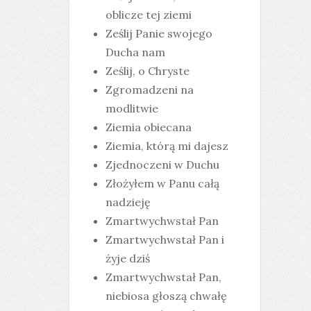
oblicze tej ziemi
Ześlij Panie swojego
Ducha nam
Ześlij, o Chryste
Zgromadzeni na
modlitwie
Ziemia obiecana
Ziemia, którą mi dajesz
Zjednoczeni w Duchu
Złożyłem w Panu całą
nadzieję
Zmartwychwstał Pan
Zmartwychwstał Pan i
żyje dziś
Zmartwychwstał Pan,
niebiosa głoszą chwałę