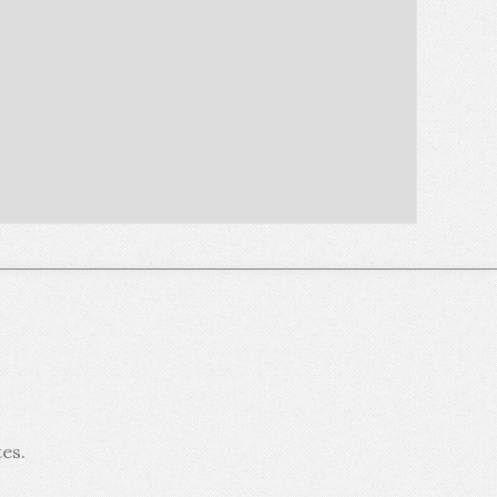
tes
.