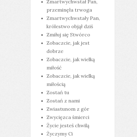
Zmartwychwstał Pan,
przeminęła trwoga
Zmartwychwstały Pan,
królestwo objął dziś
Zmiłuj się Stwórco
Zobaczcie, jak jest
dobrze
Zobaczcie, jak wielką
miłość
Zobaczcie, jak wielką
miłością
Zostań tu
Zostań z nami
Zwiastunom z gór
Zwycięzca śmierci
Życie jesteś chwilą
Życzymy Ci