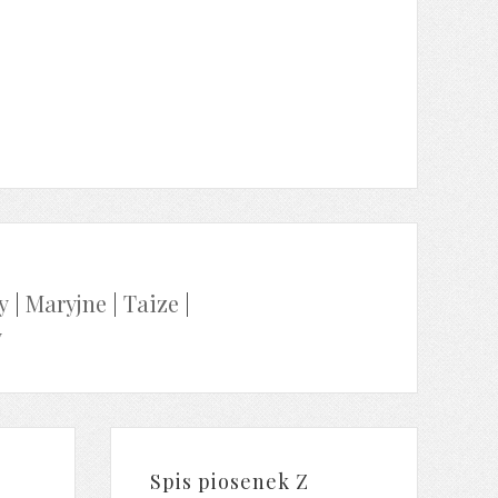
y
|
Maryjne
|
Taize
|
y
Spis piosenek Z