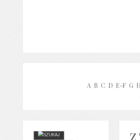
A
B
C
D
E-F
G
Z