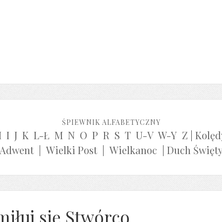
ŚPIEWNIK ALFABETYCZNY
H
I
J
K
L-Ł
M
N
O
P
R
S
T
U-V
W-Y
Z
|
Kolęd
Adwent
|
Wielki Post
|
Wielkanoc
|
Duch Święt
miłuj się Stwórco