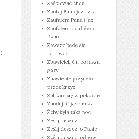
Zaśpiewać chcę
Zaufaj Panu już dziś
Zaufałem Panu i już
Zaufałem, zaufałem
Panu
Zawsze będę się
)
radował
Zbawiciel, On porusza
góry
Zbawienie przyszło
przez krzyż
Zbliżam się w pokorze
Zbuduj, Ojcze nasz
Żeby była taka noc
Ześlij deszcz
Ześlij deszcz, o Panie
Ześlij deszcz, odnów