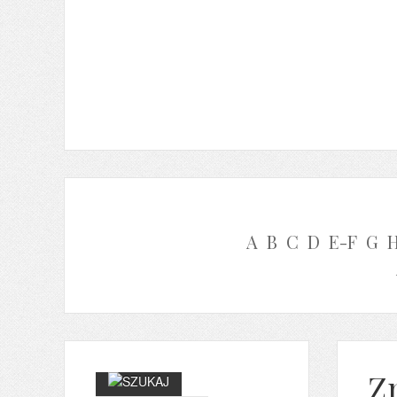
A
B
C
D
E-F
G
Z