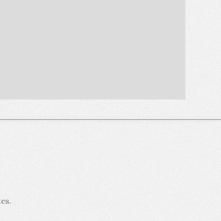
tes
.