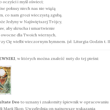
o oczyści i myśl oświeci;
ne pokusy niech nas nie wiążą
m, co nam grozi wieczystą zgubą.
oże Jedyny w Najświętszej Trójcy,
w, aby skrucha i umartwienie
y owocne dla Twoich wiernych,
zy Cię wielbi wieczornym hymnem. (sł. Liturgia Godzin t. II
EWNIKI
, w których można znaleźć nuty do tej pieśni:
ultate Deo
to uznany i znakomity śpiewnik w opracowaniu
li Marii Skop. Uwzględnia on najnowsze wskazania