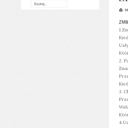
D
ZMI
1.Zm
Kied
Usł
Któr
2. P
Znas
Prz
Kied
3. C
Prze
Wsła
Któ
4.Ud