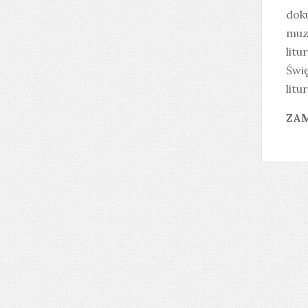
doku
muzy
litu
Świę
litu
ZAM