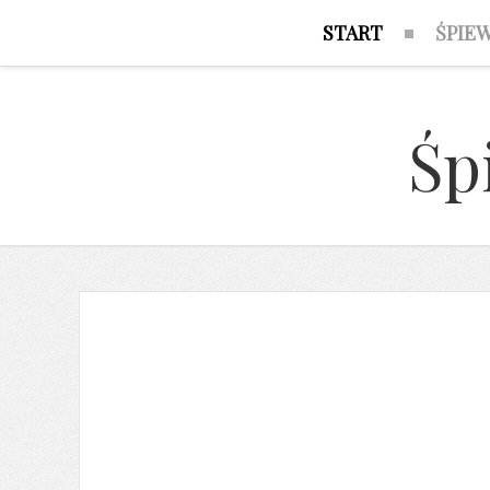
START
ŚPIE
Śp