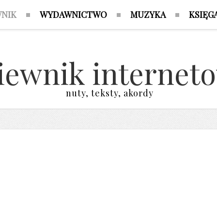
WNIK
WYDAWNICTWO
MUZYKA
KSIĘG
iewnik internet
nuty, teksty, akordy