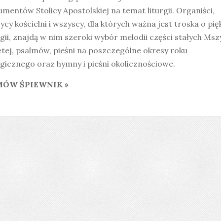
mentów Stolicy Apostolskiej na temat liturgii. Organiści,
cy kościelni i wszyscy, dla których ważna jest troska o pi
rgii, znajdą w nim szeroki wybór melodii części stałych Msz
tej, psalmów, pieśni na poszczególne okresy roku
rgicznego oraz hymny i pieśni okolicznościowe.
ÓW ŚPIEWNIK »