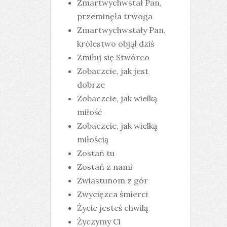
Zmartwychwstał Pan,
przeminęła trwoga
Zmartwychwstały Pan,
królestwo objął dziś
Zmiłuj się Stwórco
Zobaczcie, jak jest
dobrze
Zobaczcie, jak wielką
miłość
Zobaczcie, jak wielką
miłością
Zostań tu
Zostań z nami
Zwiastunom z gór
Zwycięzca śmierci
Życie jesteś chwilą
Życzymy Ci