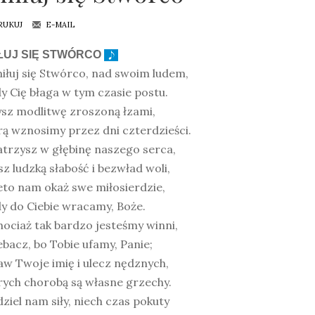
RUKUJ
E-MAIL
ŁUJ SIĘ STWÓRCO
iłuj się Stwórco, nad swoim ludem,
y Cię błaga w tym czasie postu.
ysz modlitwę zroszoną łzami,
ą wznosimy przez dni czterdzieści.
atrzysz w głębinę naszego serca,
z ludzką słabość i bezwład woli,
eto nam okaż swe miłosierdzie,
y do Ciebie wracamy, Boże.
hociaż tak bardzo jesteśmy winni,
bacz, bo Tobie ufamy, Panie;
w Twoje imię i ulecz nędznych,
rych chorobą są własne grzechy.
ziel nam siły, niech czas pokuty