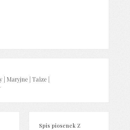
y
|
Maryjne
|
Taize
|
y
Spis piosenek Z