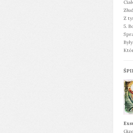
Ciał
Złud
Z ty
5. B
Spra
Był
Któr
ŚPI
Exs
Gize