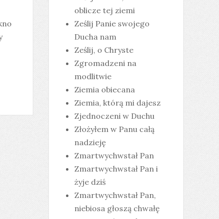
oblicze tej ziemi
ękno
Ześlij Panie swojego
y
Ducha nam
Ześlij, o Chryste
Zgromadzeni na
modlitwie
Ziemia obiecana
Ziemia, którą mi dajesz
Zjednoczeni w Duchu
Złożyłem w Panu całą
nadzieję
Zmartwychwstał Pan
Zmartwychwstał Pan i
żyje dziś
Zmartwychwstał Pan,
niebiosa głoszą chwałę