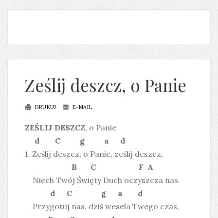
Ześlij deszcz, o Panie
DRUKUJ
E-MAIL
ZEŚLIJ DESZCZ
, o Panie
d C g a d
1. Ześlij deszcz, o Panie, ześlij deszcz,
B C F A
Niech Twój Święty Duch oczyszcza nas.
d C g a d
Przygotuj nas, dziś wesela Twego czas,