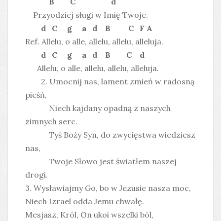
B C d
Przyodziej sługi w Imię Twoje.
d C g a d B C F A
Ref. Allelu, o alle, allelu, allelu, alleluja.
d C g a d B C d
Allelu, o alle, allelu, allelu, alleluja.
2. Umocnij nas, lament zmień w radosną
pieśń,
Niech kajdany opadną z naszych
zimnych serc.
Tyś Boży Syn, do zwycięstwa wiedziesz
nas,
Twoje Słowo jest światłem naszej
drogi.
3. Wysławiajmy Go, bo w Jezusie nasza moc,
Niech Izrael odda Jemu chwałę.
Mesjasz, Król, On ukoi wszelki ból,