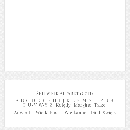
ŚPIEWNIK ALFABETYCZNY
A
B
C
D
E-F
G
H
I
J
K
L-Ł
M
N
O
P
R
S
T
U-V
W-Y
Z
|
Kolędy
|
Maryjne
|
Taize
|
Adwent
|
Wielki Post
|
Wielkanoc
|
Duch Święty