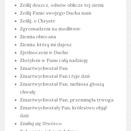
Ześlij deszcz, odnów oblicze tej ziemi
Ześlij Panie swojego Ducha nam
Ześlij, o Chryste
Zgromadzeni na modlitwie
Ziemia obiecana
Ziemia, którą mi dajesz
Zjednoczeni w Duchu
Złożyłem w Panu całą nadzieję
Zmartwychwstał Pan
Zmartwychwstał Pan i żyje dziś
Zmartwychwstał Pan, niebiosa głoszą
chwałę
Zmartwychwstał Pan, przeminęła trwoga
Zmartwychwstały Pan, królestwo objął
dziś
Zmiłuj się Stwórco