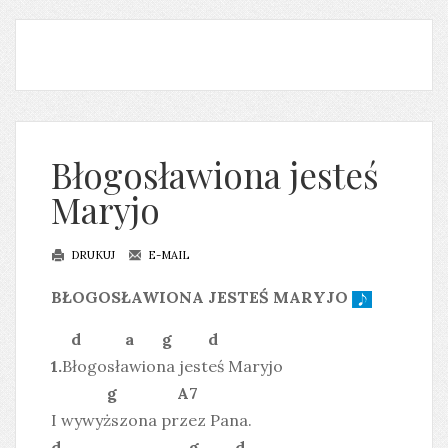
Błogosławiona jesteś
Maryjo
DRUKUJ
E-MAIL
BŁOGOSŁAWIONA JESTEŚ MARYJO
d a g d
1.
Błogosławiona jesteś Maryjo
g A7
I wywyższona przez Pana.
d g d