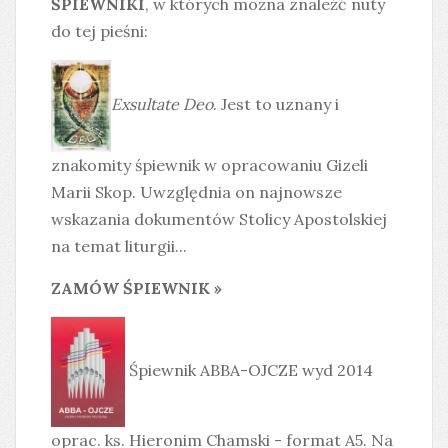
ŚPIEWNIKI
, w których można znaleźć nuty
do tej pieśni:
Exsultate Deo
. Jest to uznany i
znakomity śpiewnik w opracowaniu Gizeli
Marii Skop. Uwzględnia on najnowsze
wskazania dokumentów Stolicy Apostolskiej
na temat liturgii...
ZAMÓW ŚPIEWNIK »
Śpiewnik ABBA-OJCZE wyd 2014
oprac. ks. Hieronim Chamski - format A5. Na