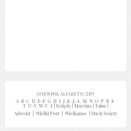
ŚPIEWNIK ALFABETYCZNY
A
B
C
D
E-F
G
H
I
J
K
L-Ł
M
N
O
P
R
S
T
U-V
W-Y
Z
|
Kolędy
|
Maryjne
|
Taize
|
Adwent
|
Wielki Post
|
Wielkanoc
|
Duch Święty