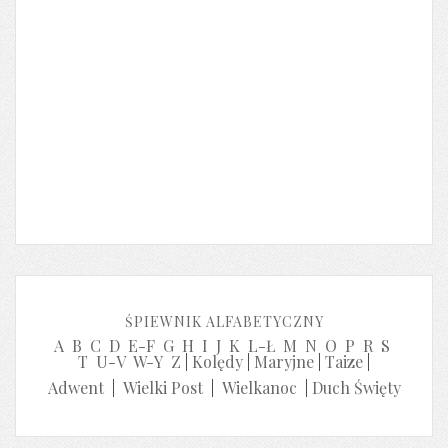
ŚPIEWNIK ALFABETYCZNY
A
B
C
D
E-F
G
H
I
J
K
L-Ł
M
N
O
P
R
S
T
U-V
W-Y
Z
|
Kolędy
|
Maryjne
|
Taize
|
Adwent
|
Wielki Post
|
Wielkanoc
|
Duch Święty