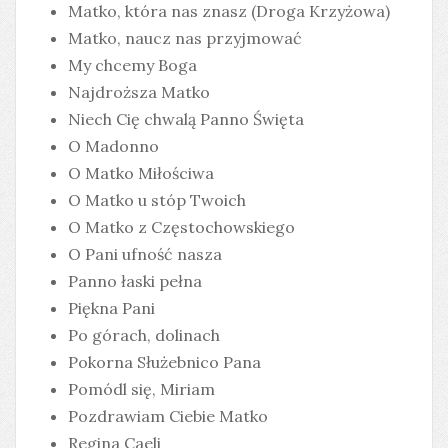
Matko, która nas znasz (Droga Krzyżowa)
Matko, naucz nas przyjmować
My chcemy Boga
Najdroższa Matko
Niech Cię chwalą Panno Święta
O Madonno
O Matko Miłościwa
O Matko u stóp Twoich
O Matko z Częstochowskiego
O Pani ufność nasza
Panno łaski pełna
Piękna Pani
Po górach, dolinach
Pokorna Służebnico Pana
Pomódl się, Miriam
Pozdrawiam Ciebie Matko
Regina Caeli