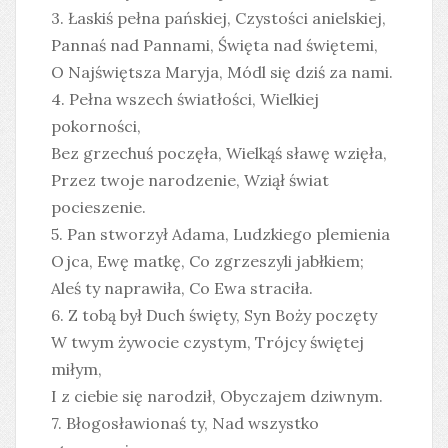
3. Łaskiś pełna pańskiej, Czystości anielskiej,
Pannaś nad Pannami, Święta nad świętemi,
O Najświętsza Maryja, Módl się dziś za nami.
4. Pełna wszech światłości, Wielkiej
pokorności,
Bez grzechuś poczęła, Wielkąś sławę wzięła,
Przez twoje narodzenie, Wziął świat
pocieszenie.
5. Pan stworzył Adama, Ludzkiego plemienia
Ojca, Ewę matkę, Co zgrzeszyli jabłkiem;
Aleś ty naprawiła, Co Ewa straciła.
6. Z tobą był Duch święty, Syn Boży poczęty
W twym żywocie czystym, Trójcy świętej
miłym,
I z ciebie się narodził, Obyczajem dziwnym.
7. Błogosławionaś ty, Nad wszystko