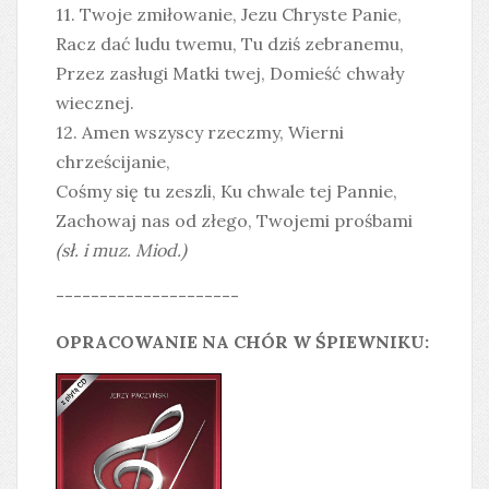
11. Twoje zmiłowanie, Jezu Chryste Panie,
Racz dać ludu twemu, Tu dziś zebranemu,
Przez zasługi Matki twej, Domieść chwały
wiecznej.
12. Amen wszyscy rzeczmy, Wierni
chrześcijanie,
Cośmy się tu zeszli, Ku chwale tej Pannie,
Zachowaj nas od złego, Twojemi prośbami
(sł. i muz. Miod.)
---------------------
OPRACOWANIE NA CHÓR W ŚPIEWNIKU: