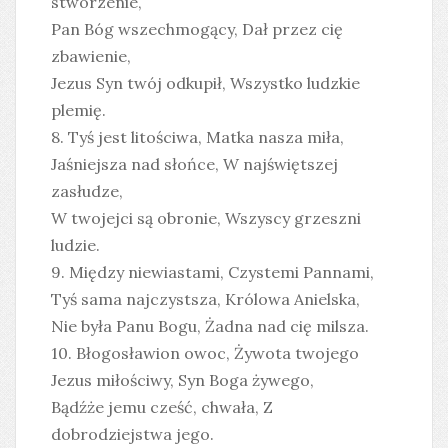
stworzenie,
Pan Bóg wszechmogący, Dał przez cię
zbawienie,
Jezus Syn twój odkupił, Wszystko ludzkie
plemię.
8. Tyś jest litościwa, Matka nasza miła,
Jaśniejsza nad słońce, W najświętszej
zasłudze,
W twojejci są obronie, Wszyscy grzeszni
ludzie.
9. Między niewiastami, Czystemi Pannami,
Tyś sama najczystsza, Królowa Anielska,
Nie była Panu Bogu, Żadna nad cię milsza.
10. Błogosławion owoc, Żywota twojego
Jezus miłościwy, Syn Boga żywego,
Bądźże jemu cześć, chwała, Z
dobrodziejstwa jego.