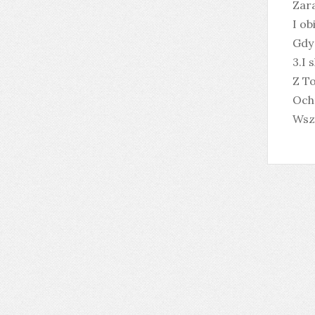
Zar
I ob
Gdy 
3.I 
Z To
Ochr
Wszy