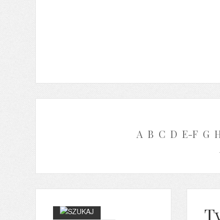
A
B
C
D
E-F
G
T