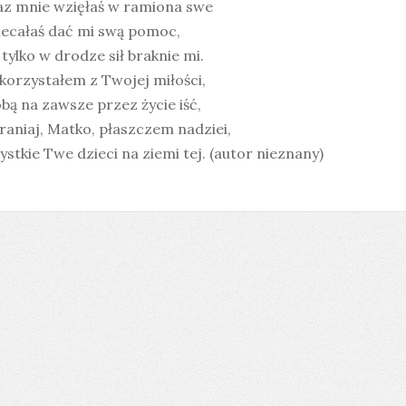
az mnie wzięłaś w ramiona swe
iecałaś dać mi swą pomoc,
tylko w drodze sił braknie mi.
skorzystałem z Twojej miłości,
bą na zawsze przez życie iść,
aniaj, Matko, płaszczem nadziei,
stkie Twe dzieci na ziemi tej. (autor nieznany)