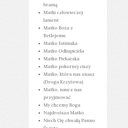
bramą
Matki człowieczej
lament
Matko Boża z
Betlejemu
Matko fatimska
Matko Odkupiciela
Matko Piekarska
Matko pokornej ciszy
Matko, która nas znasz
(Droga Krzyżowa)
Matko, naucz nas
przyjmować
My chcemy Boga
Najdroższa Matko
Niech Cię chwalą Panno