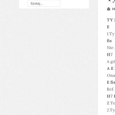
D
TY 
E
1.Ty
fis
Nie
H7
A g
A E
Ona
E fi
Ref.
H7 
Z To
2.T