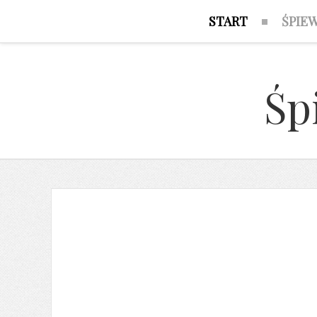
START
ŚPIE
Śp