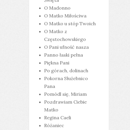
Święta
O Madonno
O Matko Miłościwa
O Matko u stóp Twoich
O Matko z
Częstochowskiego
O Pani ufność nasza
Panno łaski pełna
Piękna Pani
Po górach, dolinach
Pokorna Służebnico
Pana
Pomódl się, Miriam
Pozdrawiam Ciebie
Matko
Regina Caeli
Różaniec