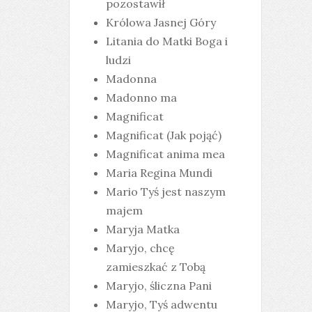
pozostawił
Królowa Jasnej Góry
Litania do Matki Boga i
ludzi
Madonna
Madonno ma
Magnificat
Magnificat (Jak pojąć)
Magnificat anima mea
Maria Regina Mundi
Mario Tyś jest naszym
majem
Maryja Matka
Maryjo, chcę
zamieszkać z Tobą
Maryjo, śliczna Pani
Maryjo, Tyś adwentu