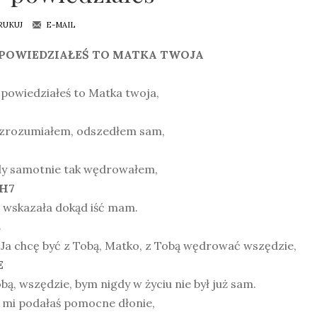
RUKUJ
E-MAIL
POWIEDZIAŁEŚ TO MATKA TWOJA
 powiedziałeś to Matka twoja,
 zrozumiałem, odszedłem sam,
dy samotnie tak wędrowałem,
 H7
 wskazała dokąd iść mam.
s
 Ja chcę być z Tobą, Matko, z Tobą wędrować wszędzie,
E
bą, wszędzie, bym nigdy w życiu nie był już sam.
y mi podałaś pomocne dłonie,