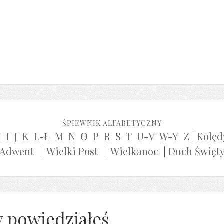
ŚPIEWNIK ALFABETYCZNY
H
I
J
K
L-Ł
M
N
O
P
R
S
T
U-V
W-Y
Z
|
Kolęd
Adwent
|
Wielki Post
|
Wielkanoc
|
Duch Święt
y powiedziałeś