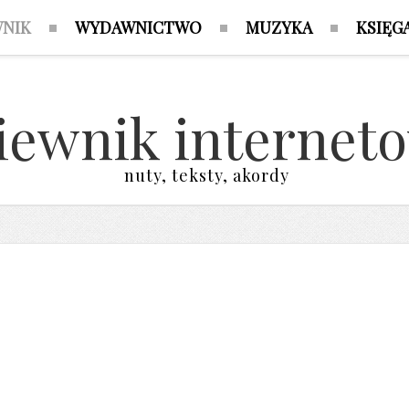
WNIK
WYDAWNICTWO
MUZYKA
KSIĘG
iewnik internet
nuty, teksty, akordy