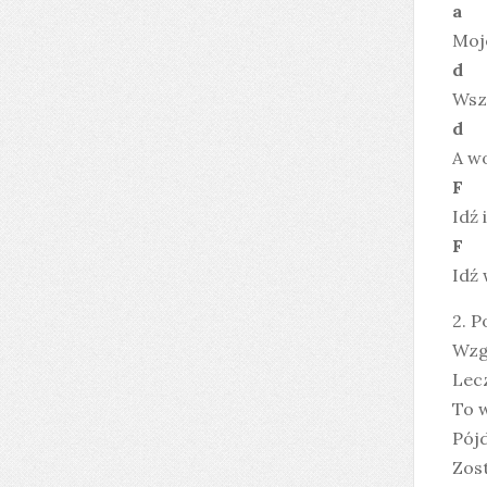
Moje
Wszy
A w
F
Idź 
Idź 
2. P
Wzg
Lecz
To 
Pójd
Zost