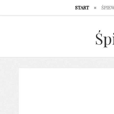
START
ŚPIE
Śp