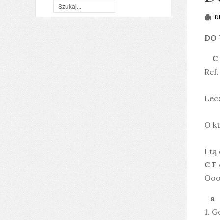
D
DO
Ref.
Lecz
E
O kt
I tą
C
Oooo
1. G