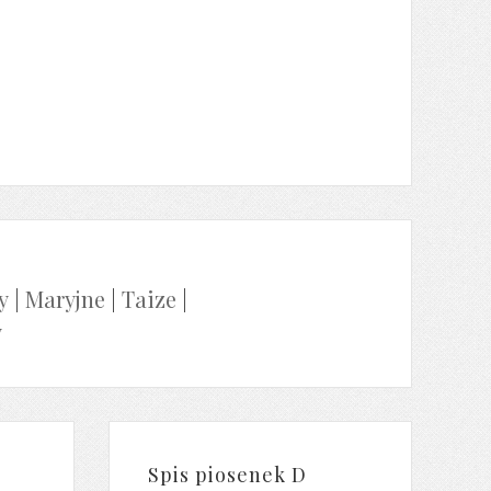
y
|
Maryjne
|
Taize
|
y
Spis piosenek D