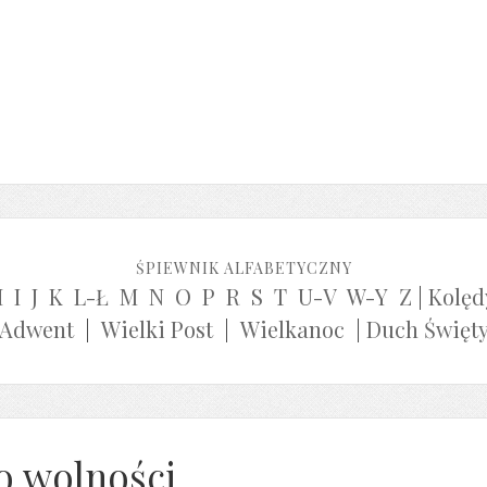
ŚPIEWNIK ALFABETYCZNY
H
I
J
K
L-Ł
M
N
O
P
R
S
T
U-V
W-Y
Z
|
Kolęd
Adwent
|
Wielki Post
|
Wielkanoc
|
Duch Święt
o wolności