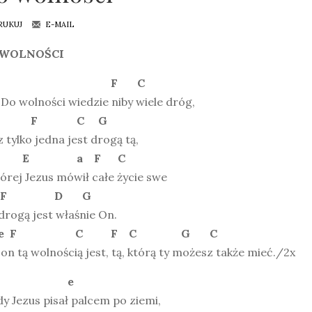
RUKUJ
E-MAIL
 WOLNOŚCI
C F C
 Do wolności wiedzie niby wiele dróg,
F C G
 tylko jedna jest drogą tą,
 a F C
órej Jezus mówił całe życie swe
F D G
 drogą jest właśnie On.
 F e F C F C G C
n tą wolnością jest, tą, którą ty możesz także mieć./2x
a e
dy Jezus pisał palcem po ziemi,