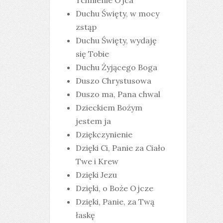
Tchnienie Ojca
Duchu Święty, w mocy
zstąp
Duchu Święty, wydaję
się Tobie
Duchu Żyjącego Boga
Duszo Chrystusowa
Duszo ma, Pana chwal
Dzieckiem Bożym
jestem ja
Dziękczynienie
Dzięki Ci, Panie za Ciało
Twe i Krew
Dzięki Jezu
Dzięki, o Boże Ojcze
Dzięki, Panie, za Twą
łaskę