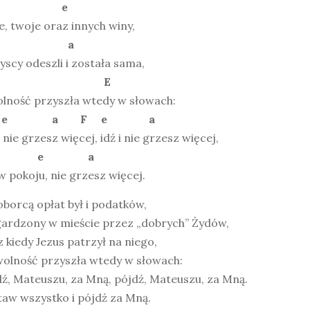
a e
, twoje oraz innych winy,
d a
scy odeszli i została sama,
d E
olność przyszła wtedy w słowach:
 e a F e a
i nie grzesz więcej, idź i nie grzesz więcej,
F e a
w pokoju, nie grzesz więcej.
oborcą opłat był i podatków,
ardzony w mieście przez „dobrych” Żydów,
 kiedy Jezus patrzył na niego,
wolność przyszła wtedy w słowach:
ź, Mateuszu, za Mną, pójdź, Mateuszu, za Mną.
aw wszystko i pójdź za Mną.