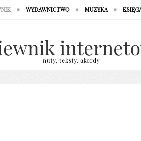
WNIK
WYDAWNICTWO
MUZYKA
KSIĘG
iewnik internet
nuty, teksty, akordy