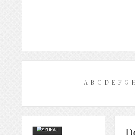
A
B
C
D
E-F
G
D