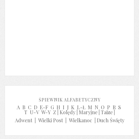
ŚPIEWNIK ALFABETYCZNY
A
B
C
D
E-F
G
H
I
J
K
L-Ł
M
N
O
P
R
S
T
U-V
W-Y
Z
|
Kolędy
|
Maryjne
|
Taize
|
Adwent
|
Wielki Post
|
Wielkanoc
|
Duch Święty