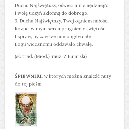
Duchu Najświętszy, oświeć mnie nędznego
I wolę uczyń skłonną do dobrego.
3. Duchu Najświętszy, Twej ogniem miłości
Rozpal w mym sercu pragnienie świętości
I spraw, by zawsze nim objęte całe
Bogu wiecznemu oddawało chwałę.
(sł. trad. (Miod.); muz. Z Bujarski)
ŚPIEWNIKI
, w których można znaleźć nuty
do tej pieśni: