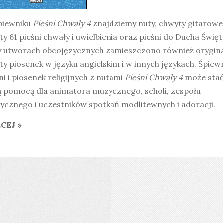
piewniku
Pieśni Chwały 4
znajdziemy nuty, chwyty gitarowe 
ty 61 pieśni chwały i uwielbienia oraz pieśni do Ducha Świę
y utworach obcojęzycznych zamieszczono również orygin
ty piosenek w języku angielskim i w innych językach. Śpiew
ni i piosenek religijnych z nutami
Pieśni Chwały 4
może stać
ą pomocą dla animatora muzycznego, scholi, zespołu
ycznego i uczestników spotkań modlitewnych i adoracji.
CEJ »