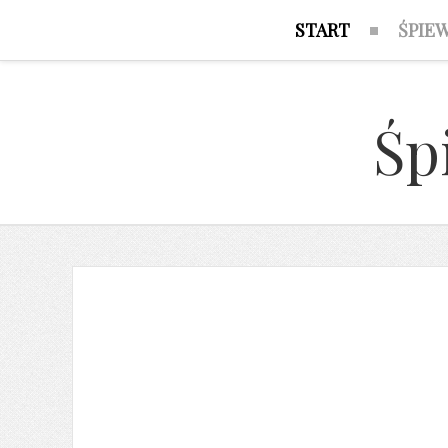
START
ŚPIE
Śp