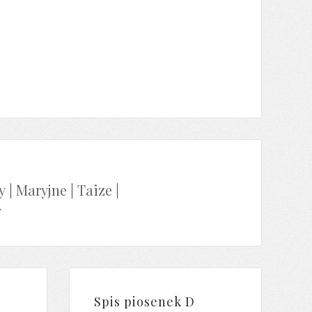
y
|
Maryjne
|
Taize
|
y
Spis piosenek D