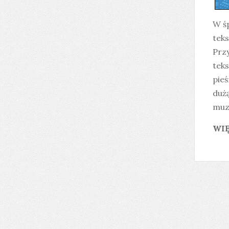
W ś
teks
Prz
teks
pieś
duż
muz
WIĘ