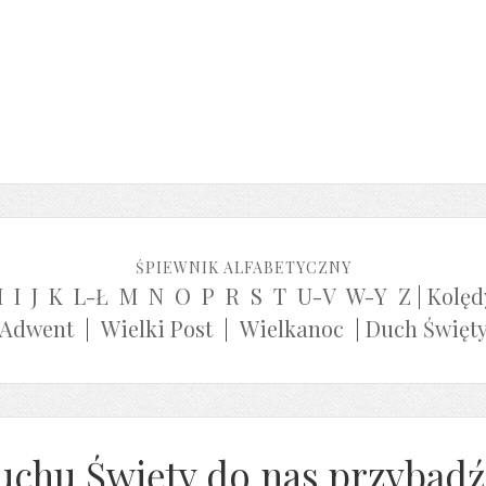
ŚPIEWNIK ALFABETYCZNY
H
I
J
K
L-Ł
M
N
O
P
R
S
T
U-V
W-Y
Z
|
Kolęd
Adwent
|
Wielki Post
|
Wielkanoc
|
Duch Święt
uchu Święty do nas przybądź