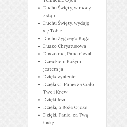
Tchnienie Ojca
Duchu Święty, w mocy
zstąp
Duchu Święty, wydaję
się Tobie
Duchu Żyjącego Boga
Duszo Chrystusowa
Duszo ma, Pana chwal
Dzieckiem Bożym
jestem ja
Dziękczynienie
Dzięki Ci, Panie za Ciało
Twe i Krew
Dzięki Jezu
Dzięki, o Boże Ojcze
Dzięki, Panie, za Twą
łaskę