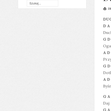
D
DUC
D A
Duc
G D
Oga
A D
Przy
G D
Dotk
A D
Byśm
G A
Daj
G A