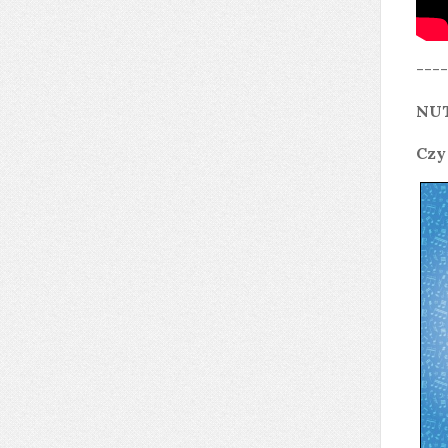
----
NU
Czy