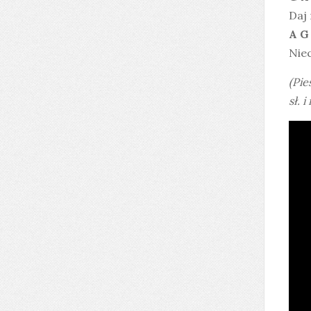
Daj 
A G
Niec
(Pie
sł. 