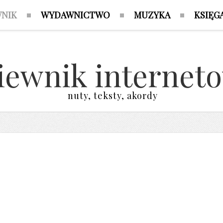
WNIK
WYDAWNICTWO
MUZYKA
KSIĘG
iewnik internet
nuty, teksty, akordy