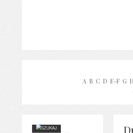
A
B
C
D
E-F
G
D