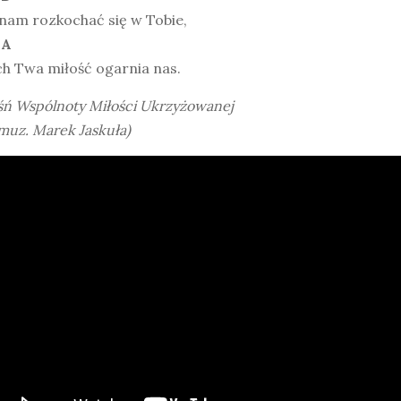
nam rozkochać się w Tobie,
 A
h Twa miłość ogarnia nas.
śń Wspólnoty Miłości Ukrzyżowanej
i muz. Marek Jaskuła)