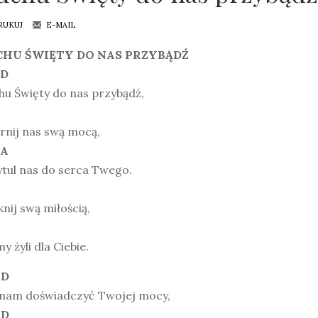
RUKUJ
E-MAIL
HU ŚWIĘTY DO NAS PRZYBĄDŹ
 D
hu Święty do nas przybądź,
rnij nas swą mocą,
 A
tul nas do serca Twego.
nij swą miłością,
y żyli dla Ciebie.
 D
 nam doświadczyć Twojej mocy,
 D