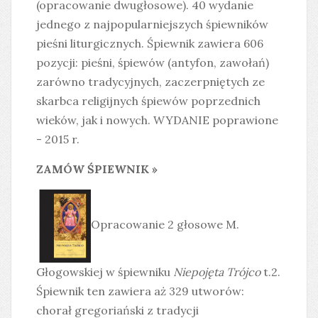
(opracowanie dwugłosowe). 40 wydanie
jednego z najpopularniejszych śpiewników
pieśni liturgicznych. Śpiewnik zawiera 606
pozycji: pieśni, śpiewów (antyfon, zawołań)
zarówno tradycyjnych, zaczerpniętych ze
skarbca religijnych śpiewów poprzednich
wieków, jak i nowych. WYDANIE poprawione
- 2015 r.
ZAMÓW ŚPIEWNIK »
Opracowanie 2 głosowe M.
Głogowskiej w śpiewniku
Niepojęta Trójco
t.2.
Śpiewnik ten zawiera aż 329 utworów:
chorał gregoriański z tradycji