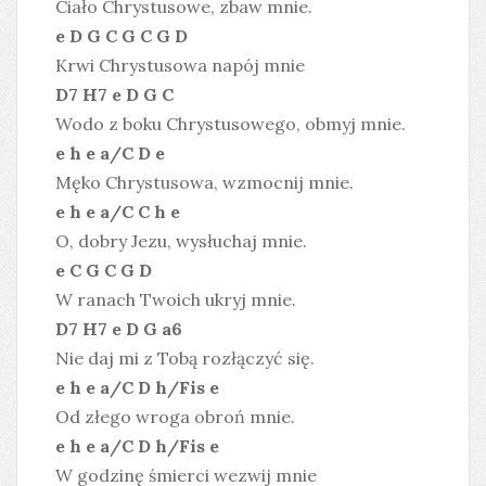
Ciało Chrystusowe, zbaw mnie.
e D G C G C G D
Krwi Chrystusowa napój mnie
D7 H7 e D G C
Wodo z boku Chrystusowego, obmyj mnie.
e h e a/C D e
Męko Chrystusowa, wzmocnij mnie.
e h e a/C C h e
O, dobry Jezu, wysłuchaj mnie.
e C G C G D
W ranach Twoich ukryj mnie.
D7 H7 e D G a6
Nie daj mi z Tobą rozłączyć się.
e h e a/C D h/Fis e
Od złego wroga obroń mnie.
e h e a/C D h/Fis e
W godzinę śmierci wezwij mnie