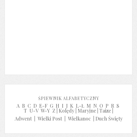
ŚPIEWNIK ALFABETYCZNY
A
B
C
D
E-F
G
H
I
J
K
L-Ł
M
N
O
P
R
S
T
U-V
W-Y
Z
|
Kolędy
|
Maryjne
|
Taize
|
Adwent
|
Wielki Post
|
Wielkanoc
|
Duch Święty