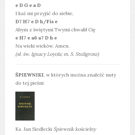
e D G e a D
I każ mi przyjść do siebie,
D7 H7 e D h/Fis e
Abym z świętymi Twymi chwalił Cię
e H7 e a6 a7 D h e
Na wieki wieków. Amen.
(sł. św. Ignacy Loyola; m. S. Stuligrosz)
ŚPIEWNIKI
, w których można znaleźć nuty
do tej pieśni:
Ks. Jan Siedlecki
Śpiewnik kościelny