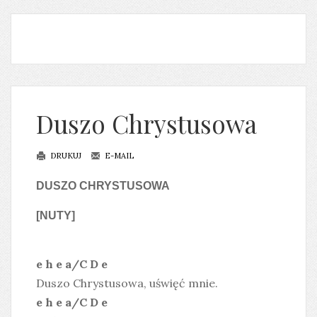
Duszo Chrystusowa
DRUKUJ
E-MAIL
DUSZO CHRYSTUSOWA
[NUTY]
e h e a/C D e
Duszo Chrystusowa, uświęć mnie.
e h e a/C D e