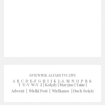
ŚPIEWNIK ALFABETYCZNY
A
B
C
D
E-F
G
H
I
J
K
L-Ł
M
N
O
P
R
S
T
U-V
W-Y
Z
|
Kolędy
|
Maryjne
|
Taize
|
Adwent
|
Wielki Post
|
Wielkanoc
|
Duch Święty