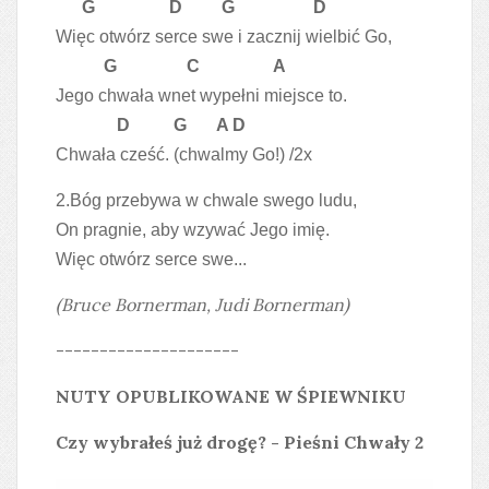
G D G D
Więc otwórz serce swe i zacznij wielbić Go,
G C A
Jego chwała wnet wypełni miejsce to.
D G A D
Chwała cześć. (chwalmy Go!) /2x
2.Bóg przebywa w chwale swego ludu,
On pragnie, aby wzywać Jego imię.
Więc otwórz serce swe...
(Bruce Bornerman, Judi Bornerman)
---------------------
NUTY OPUBLIKOWANE W ŚPIEWNIKU
Czy wybrałeś już drogę? - Pieśni Chwały 2