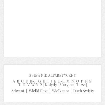
ŚPIEWNIK ALFABETYCZNY
A
B
C
D
E-F
G
H
I
J
K
L-Ł
M
N
O
P
R
S
T
U-V
W-Y
Z
|
Kolędy
|
Maryjne
|
Taize
|
Adwent
|
Wielki Post
|
Wielkanoc
|
Duch Święty