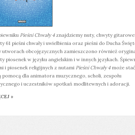
piewniku
Pieśni Chwały 4
znajdziemy nuty, chwyty gitarowe 
ty 61 pieśni chwały i uwielbienia oraz pieśni do Ducha Świę
y utworach obcojęzycznych zamieszczono również orygin
ty piosenek w języku angielskim i w innych językach. Śpiew
ni i piosenek religijnych z nutami
Pieśni Chwały 4
może stać
ą pomocą dla animatora muzycznego, scholi, zespołu
ycznego i uczestników spotkań modlitewnych i adoracji.
CEJ »