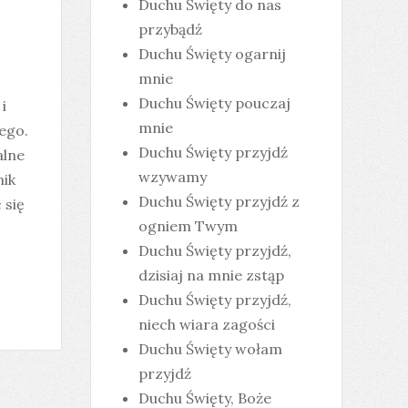
Duchu Święty do nas
przybądź
Duchu Święty ogarnij
mnie
Duchu Święty pouczaj
i
mnie
tego.
Duchu Święty przyjdź
alne
wzywamy
nik
Duchu Święty przyjdź z
 się
ogniem Twym
Duchu Święty przyjdź,
dzisiaj na mnie zstąp
Duchu Święty przyjdź,
niech wiara zagości
Duchu Święty wołam
przyjdź
Duchu Święty, Boże