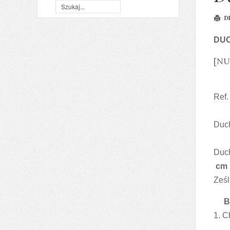
D
DUC
[NU
Ref.
Duch
Duch
c
Ześl
1. C
c