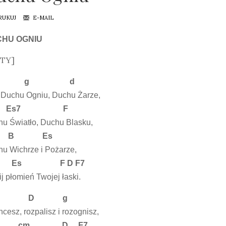
RUKUJ
E-MAIL
HU OGNIU
TY]
g d
 Duchu Ogniu, Duchu Żarze,
Es7 F
u Światło, Duchu Blasku,
B Es
u Wichrze i Pożarze,
m Es F D F7
ij płomień Twojej łaski.
B D g
hcesz, rozpalisz i rozognisz,
m D F7