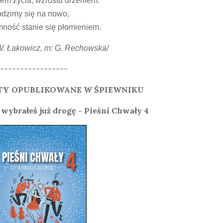
em życia, wzrostu drżeniem.
dzimy się na nowo,
ność stanie się płomieniem.
 W. Łakowicz, m: G. Rechowska/
-----------------
TY OPUBLIKOWANE W ŚPIEWNIKU
 wybrałeś już drogę - Pieśni Chwały 4