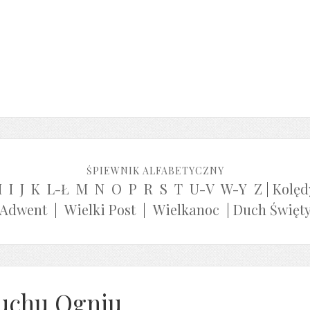
ŚPIEWNIK ALFABETYCZNY
H
I
J
K
L-Ł
M
N
O
P
R
S
T
U-V
W-Y
Z
|
Kolęd
Adwent
|
Wielki Post
|
Wielkanoc
|
Duch Święt
uchu Ogniu