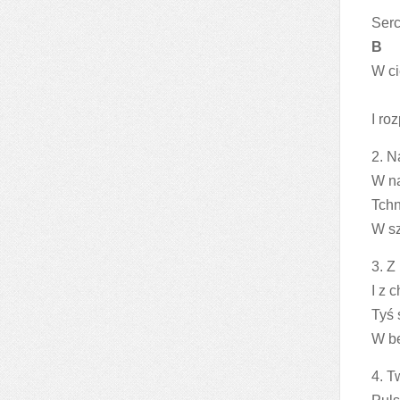
Serc
B
W ci
I ro
2. N
W na
Tchn
W sz
3. Z
I z 
Tyś 
W be
4. T