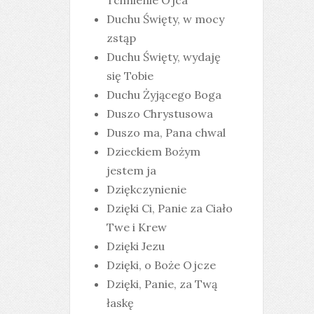
Tchnienie Ojca
Duchu Święty, w mocy
zstąp
Duchu Święty, wydaję
się Tobie
Duchu Żyjącego Boga
Duszo Chrystusowa
Duszo ma, Pana chwal
Dzieckiem Bożym
jestem ja
Dziękczynienie
Dzięki Ci, Panie za Ciało
Twe i Krew
Dzięki Jezu
Dzięki, o Boże Ojcze
Dzięki, Panie, za Twą
łaskę