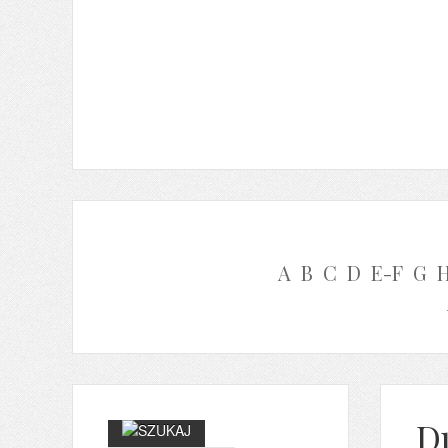
A
B
C
D
E-F
G
D