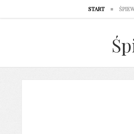
START
ŚPIE
Śp