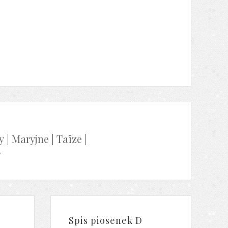
y
|
Maryjne
|
Taize
|
y
Spis piosenek D