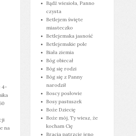
Bądź wiesioła, Panno
czysta
Betlejem święte
miasteczko
Betlejemska jasność
Betlejemskie pole
Biała ziemia
Bóg obiecał
Bóg się rodzi
Bóg się z Panny
narodził
 4-
Boscy posłowie
nika
Bosy pastuszek
60
Boże Dziecię
Boże mój, Ty wiesz, że
ji
kocham Cię
e na
Bracia patrzcie jeno