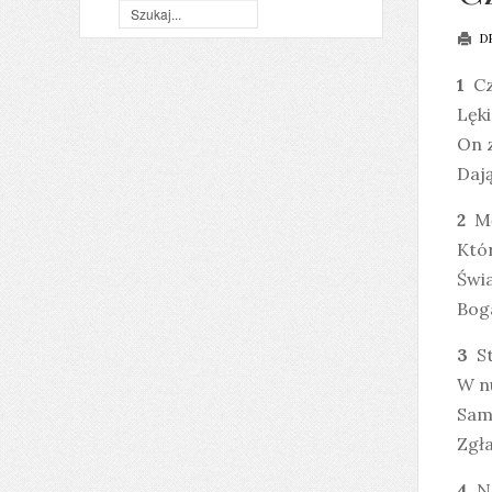
D
1
Cz
Lęki
On z
Dają
2
Mę
Któ
Świa
Bog
3
St
W n
Sam
Zgła
4
No