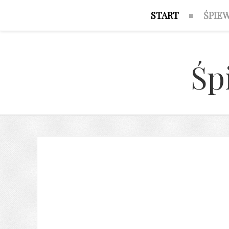
START
ŚPIE
Śp