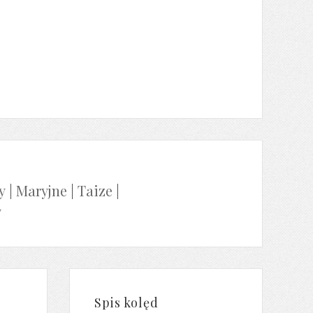
y
|
Maryjne
|
Taize
|
y
Spis kolęd