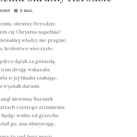
RUKUJ
E-MAIL
emu, okrutny Herodzie,
em cię Chrystus napełnia?
iemskiej władzy nie pragnie,
c królestwo wieczyste.
drcy dążyli za gwiazdą,
ra im drogę wskazała;
tła w jej blasku szukając,
a wyznali darami.
anął niewinny Baranek
urtach czystego strumienia;
 będąc wolny od grzechu,
dził go, nas obmywając.
wy to cud Jego mocy: