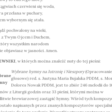
tągwiach czerwieni się woda,
ra przelana w puchary,
em wybornym się stała.
dź pochwalony na wieki,
u z Twym Ojcem i Duchem,
 który wszystkim narodom
ie objawiasz w jasności. Amen.
EWNIKI
, w których można znaleźć nuty do tej pieśni:
Wybrane hymny na Jutrznię i Nieszpory
(Opracowanie
głosowe) red. s. Justyna Maria Bujalska PDDM, s. Mo
Dolores Nowak PDDM, jest to zbiór 246 melodii do 1
ów z Liturgii godzin oraz 33 pieśni, którymi można w
litwie brewiarzowej zastąpić hymny. Wśród tych kompozyc
zostało napisanych przez znanych kompozytorów specjalni