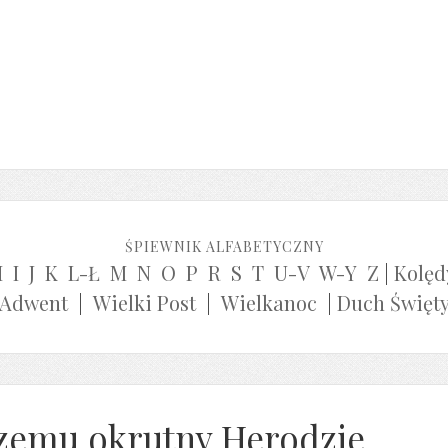
ŚPIEWNIK ALFABETYCZNY
H
I
J
K
L-Ł
M
N
O
P
R
S
T
U-V
W-Y
Z
|
Kolęd
Adwent
|
Wielki Post
|
Wielkanoc
|
Duch Święt
zemu okrutny Herodzie