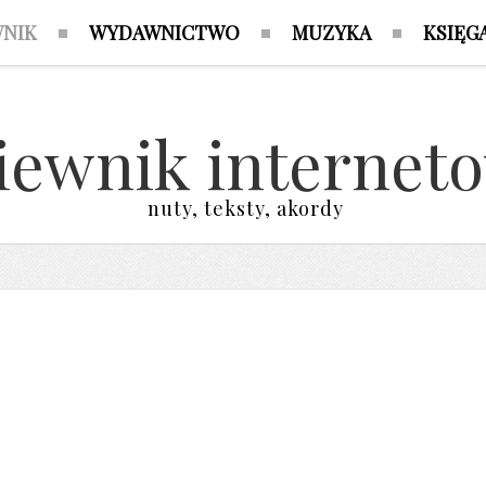
WNIK
WYDAWNICTWO
MUZYKA
KSIĘG
iewnik internet
nuty, teksty, akordy