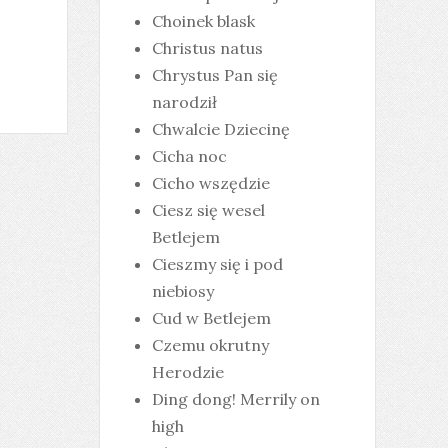
Choinek blask
Christus natus
Chrystus Pan się
narodził
Chwalcie Dziecinę
Cicha noc
Cicho wszędzie
Ciesz się wesel
Betlejem
Cieszmy się i pod
niebiosy
Cud w Betlejem
Czemu okrutny
Herodzie
Ding dong! Merrily on
high