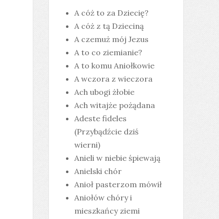
A cóż to za Dziecię?
A cóż z tą Dzieciną
A czemuż mój Jezus
A to co ziemianie?
A to komu Aniołkowie
A wczora z wieczora
Ach ubogi żłobie
Ach witajże pożądana
Adeste fideles
(Przybądźcie dziś
wierni)
Anieli w niebie śpiewają
Anielski chór
Anioł pasterzom mówił
Aniołów chóry i
mieszkańcy ziemi