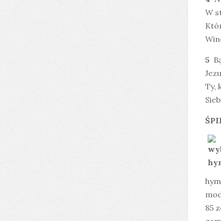
W s
Któ
Win
5
Bą
Jez
Ty,
Sieb
ŚPI
hymn
mod
85 