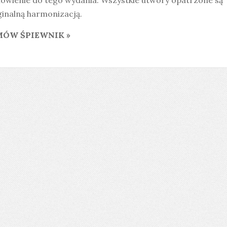
ówienie do tego wydania. Wszystkie utwory opatrzone są
ginalną harmonizacją.
ÓW ŚPIEWNIK »