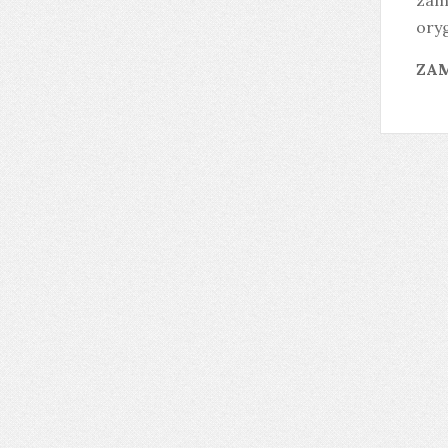
zam
ory
ZAM