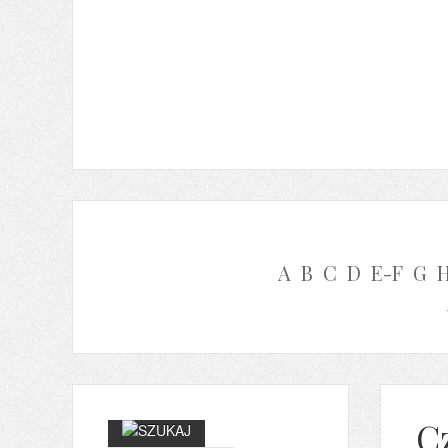
A
B
C
D
E-F
G
C