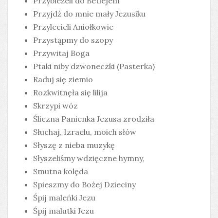
Przybieżeli do Betlejem
Przyjdź do mnie mały Jezusiku
Przylecieli Aniołkowie
Przystąpmy do szopy
Przywitaj Boga
Ptaki niby dzwoneczki (Pasterka)
Raduj się ziemio
Rozkwitnęła się lilija
Skrzypi wóz
Śliczna Panienka Jezusa zrodziła
Słuchaj, Izraelu, moich słów
Słyszę z nieba muzykę
Słyszeliśmy wdzięczne hymny,
Smutna kolęda
Spieszmy do Bożej Dzieciny
Śpij maleńki Jezu
Śpij malutki Jezu