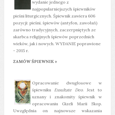
wydanie jednego z
najpopularniejszych śpiewników
pieśni liturgicznych. Śpiewnik zawiera 606
pozycji: pieśni, śpiewów (antyfon, zawołań)
zarówno tradycyjnych, zaczerpniętych ze
skarbca religijnych śpiewów poprzednich
wieków, jak i nowych. WYDANIE poprawione
- 2015 r.
ZAMÓW ŚPIEWNIK »
Opracowanie dwugłosowe w
śpiewniku
Exsultate Deo
. Jest to
uznany i znakomity śpiewnik w
opracowaniu Gizeli Marii Skop.
Uwzględnia on najnowsze wskazania