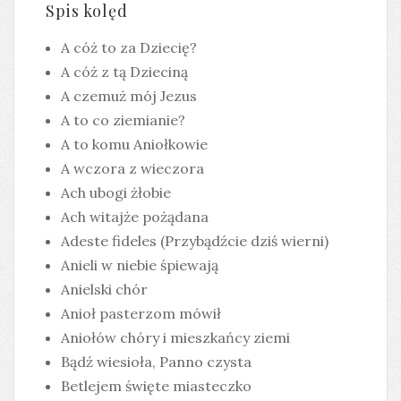
Spis kolęd
A cóż to za Dziecię?
A cóż z tą Dzieciną
A czemuż mój Jezus
A to co ziemianie?
A to komu Aniołkowie
A wczora z wieczora
Ach ubogi żłobie
Ach witajże pożądana
Adeste fideles (Przybądźcie dziś wierni)
Anieli w niebie śpiewają
Anielski chór
Anioł pasterzom mówił
Aniołów chóry i mieszkańcy ziemi
Bądź wiesioła, Panno czysta
Betlejem święte miasteczko