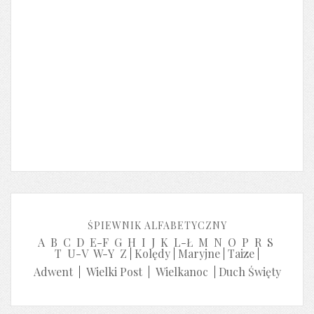
ŚPIEWNIK ALFABETYCZNY
A
B
C
D
E-F
G
H
I
J
K
L-Ł
M
N
O
P
R
S
T
U-V
W-Y
Z
|
Kolędy
|
Maryjne
|
Taize
|
Adwent
|
Wielki Post
|
Wielkanoc
|
Duch Święty