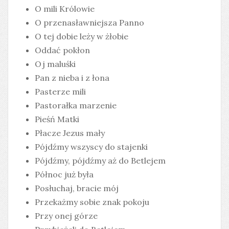
O mili Królowie
O przenasławniejsza Panno
O tej dobie leży w żłobie
Oddać pokłon
Oj maluśki
Pan z nieba i z łona
Pasterze mili
Pastorałka marzenie
Pieśń Matki
Płacze Jezus mały
Pójdźmy wszyscy do stajenki
Pójdźmy, pójdźmy aż do Betlejem
Północ już była
Posłuchaj, bracie mój
Przekażmy sobie znak pokoju
Przy onej górze