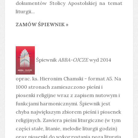
dokumentów Stolicy Apostolskiej na temat
liturgii...
ZAMÓW ŚPIEWNIK »
Śpiewnik
ABBA-OJCZE
wyd 2014
oprac. ks. Hieronim Chamski - format A5. Na
1000 stronach zamieszczono pieśni i
piosenki religijne wraz z zapisem nutowym i
funkcjami harmonicznymi. Śpiewnik jest
chyba największym zbiorem pieśni i piosenek
religijnych. Zawiera pieśni liturgiczne (w tym
części stałe, litanie, melodie liturgii godzin)
oraz piosenki do wykorzystania poza liturgią.