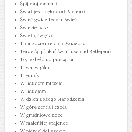
Śpij mój maleńki
Świat jest piękny od Panienki
Świeć gwiazdeczko świeć
Świecie nasz
Święta, święta
Tam gdzie srebrna gwiazdka
Teraz śpij (Jakaś światłość nad Betlejem)
To, co było od początku
Trwaj wigilio
Tryumfy
W Betleem mieście
W Betlejem
W dzień Bożego Narodzenia
W górę serca i czoła
W grudniowe noce
W maleńkiej stajence
W niewielkiej grocie