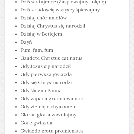
Dziś w stajence (Zaśpiewajmy kolędę)
Dziś z radością wszyscy śpiewajmy
Dzisiaj chór aniołów
Dzisiaj Chrystus się narodził
Dzisiaj w Betlejem
Dzyń
Fum, fum, fum
Gaudete Christus est natus
Gdy Jezus się narodził
Gdy pierwsza gwiazda
Gdy się Chrystus rodzi
Gdy śliczna Panna
Gdy zapada grudniowa noc
Gdy ziemię cichym snem
Gloria, gloria zawołajmy
Gore gwiazda
Gwiazdo złota promienista