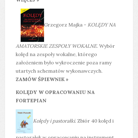
Grzegorz Majka -
KOLĘDY NA
AMATORSKIE ZESPOŁY WOKALNE
. Wybór
kolęd na zespoły wokalne, którego
założeniem było wykroczenie poza ramy
utartych schematów wykonawczych.
ZAMÓW ŚPIEWNIK »
KOLĘDY W OPRACOWANIU NA
FORTEPIAN
Kolędy i pastorałki.
Zbiór 40 kolęd i
pastorałek w opracowaniu na instrument