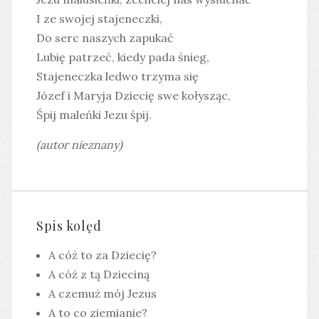
I ze swojej stajeneczki,
Do serc naszych zapukać
Lubię patrzeć, kiedy pada śnieg,
Stajeneczka ledwo trzyma się
Józef i Maryja Dziecię swe kołysząc,
Śpij maleńki Jezu śpij.
(autor nieznany)
Spis kolęd
A cóż to za Dziecię?
A cóż z tą Dzieciną
A czemuż mój Jezus
A to co ziemianie?