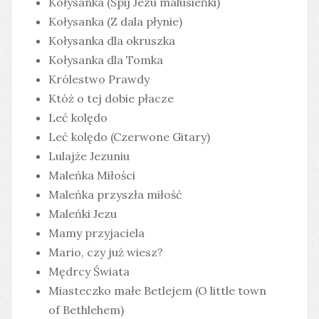
Kołysanka (Śpij Jezu malusieńki)
Kołysanka (Z dala płynie)
Kołysanka dla okruszka
Kołysanka dla Tomka
Królestwo Prawdy
Któż o tej dobie płacze
Leć kolędo
Leć kolędo (Czerwone Gitary)
Lulajże Jezuniu
Maleńka Miłości
Maleńka przyszła miłość
Maleńki Jezu
Mamy przyjaciela
Mario, czy już wiesz?
Mędrcy Świata
Miasteczko małe Betlejem (O little town
of Bethlehem)