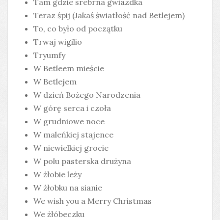
Tam gdzie srebrna gwiazdka
Teraz śpij (Jakaś światłość nad Betlejem)
To, co było od początku
Trwaj wigilio
Tryumfy
W Betleem mieście
W Betlejem
W dzień Bożego Narodzenia
W górę serca i czoła
W grudniowe noce
W maleńkiej stajence
W niewielkiej grocie
W polu pasterska drużyna
W żłobie leży
W żłobku na sianie
We wish you a Merry Christmas
We żłóbeczku