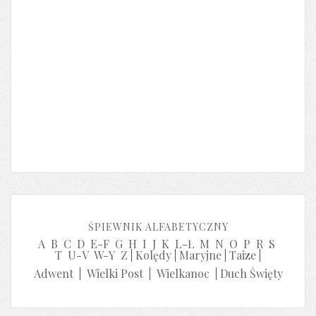
ŚPIEWNIK ALFABETYCZNY
A
B
C
D
E-F
G
H
I
J
K
L-Ł
M
N
O
P
R
S
T
U-V
W-Y
Z
|
Kolędy
|
Maryjne
|
Taize
|
Adwent
|
Wielki Post
|
Wielkanoc
|
Duch Święty