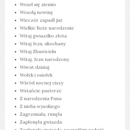
Wesel się ziemio
Wesołą nowinę
Wieczór zapadł już
Wielkie Boże narodzenie
Witaj gwiazdko złota
Witaj Jezu, ukochany
Witaj Zbawicielu
Witaj, Jezu narodzony
Wiwat dzisiaj
Wołek i osiołek
Wśród nocnej ciszy
Wstańcie pasterze
Z narodzenia Pana
Z nieba wysokiego
Zagrzmiała, runęła
Zapłonęła gwiazda
Zapłonęła gwiazda, wszystkim radość