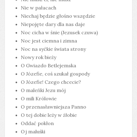
Nie w pałacach
Niechaj będzie głośno wszędzie
Niepojęte dary dla nas daje
Noc cicha w śnie (Jezusek czuwa)
Noc jest ciemna i zimna
Noc na syćkie świata strony
Nowy rok bieży
O Gwiazdo Betlejemska
O Józefie, coś szukał gospody
O Józefie! Czego chcecie?
O maleńki Jezu mój
O mili Królowie
O przenasławniejsza Panno
O tej dobie leży w żłobie
Oddać pokłon
Oj maluśki