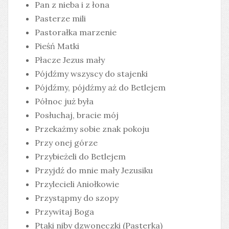
Pan z nieba i z łona
Pasterze mili
Pastorałka marzenie
Pieśń Matki
Płacze Jezus mały
Pójdźmy wszyscy do stajenki
Pójdźmy, pójdźmy aż do Betlejem
Północ już była
Posłuchaj, bracie mój
Przekażmy sobie znak pokoju
Przy onej górze
Przybieżeli do Betlejem
Przyjdź do mnie mały Jezusiku
Przylecieli Aniołkowie
Przystąpmy do szopy
Przywitaj Boga
Ptaki niby dzwoneczki (Pasterka)