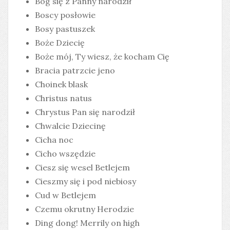
Bóg się z Panny narodził
Boscy posłowie
Bosy pastuszek
Boże Dziecię
Boże mój, Ty wiesz, że kocham Cię
Bracia patrzcie jeno
Choinek blask
Christus natus
Chrystus Pan się narodził
Chwalcie Dziecinę
Cicha noc
Cicho wszędzie
Ciesz się wesel Betlejem
Cieszmy się i pod niebiosy
Cud w Betlejem
Czemu okrutny Herodzie
Ding dong! Merrily on high