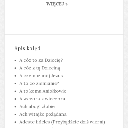
WIĘCEJ »
Spis kolęd
A cóż to za Dziecię?
A cóż z tą Dzieciną
A czemuż mój Jezus
A to co ziemianie?
A to komu Aniołkowie
A wczora z wieczora
Ach ubogi żłobie
Ach witajże pożądana
Adeste fideles (Przybądźcie dziś wierni)