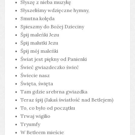
Słyszę z nieba muzykę
Słyszeliśmy wdzięczne hymny,
Smutna kolęda
Spieszmy do Bożej Dzieciny
Śpij maleńki Jezu
Śpij malutki Jezu
Śpij mój maleńki
Świat jest piękny od Panienki
Świeć gwiazdeczko świeć
Świecie nasz
Święta, święta
Tam gdzie srebrna gwiazdka
Teraz śpij (Jakaś światłość nad Betlejem)
To, co było od początku
Trwaj wigilio
Tryumfy
W Betleem mieście