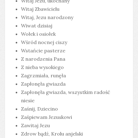
Witaj Jezu, ukochany
Witaj Zbawicielu
Witaj, Jezu narodzony
Wiwat dzisiaj
Wołek i osiołek
Wśród nocnej ciszy
Wstańcie pasterze
Z narodzenia Pana
Z nieba wysokiego
Zagrzmiała, runęła
Zapłonęła gwiazda
Zapłonęła gwiazda, wszystkim radość
niesie
Zaśnij, Dziecino
Zaśpiewam Jezuskowi
Zawitaj Jezu
Zdrow bądź, Krolu anjelski