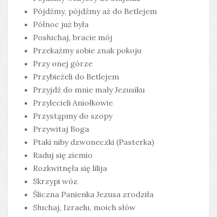
Pójdźmy, pójdźmy aż do Betlejem
Północ już była
Posłuchaj, bracie mój
Przekażmy sobie znak pokoju
Przy onej górze
Przybieżeli do Betlejem
Przyjdź do mnie mały Jezusiku
Przylecieli Aniołkowie
Przystąpmy do szopy
Przywitaj Boga
Ptaki niby dzwoneczki (Pasterka)
Raduj się ziemio
Rozkwitnęła się lilija
Skrzypi wóz
Śliczna Panienka Jezusa zrodziła
Słuchaj, Izraelu, moich słów