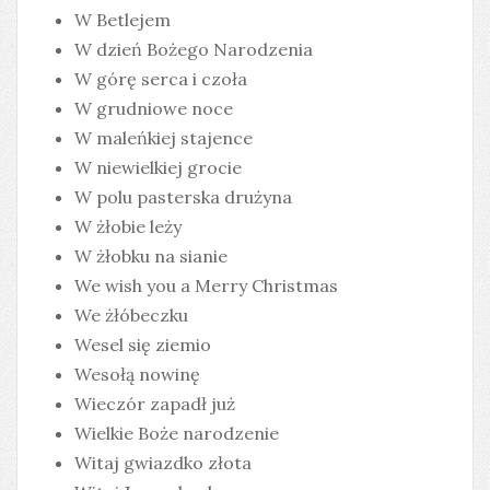
W Betlejem
W dzień Bożego Narodzenia
W górę serca i czoła
W grudniowe noce
W maleńkiej stajence
W niewielkiej grocie
W polu pasterska drużyna
W żłobie leży
W żłobku na sianie
We wish you a Merry Christmas
We żłóbeczku
Wesel się ziemio
Wesołą nowinę
Wieczór zapadł już
Wielkie Boże narodzenie
Witaj gwiazdko złota