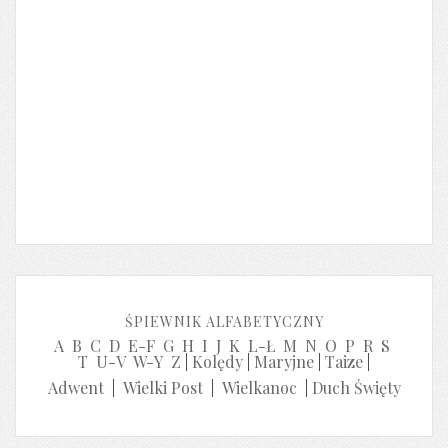
ŚPIEWNIK ALFABETYCZNY
A
B
C
D
E-F
G
H
I
J
K
L-Ł
M
N
O
P
R
S
T
U-V
W-Y
Z
|
Kolędy
|
Maryjne
|
Taize
|
Adwent
|
Wielki Post
|
Wielkanoc
|
Duch Święty