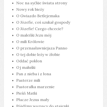
Noc na syćkie świata strony
Nowy rok bieży
O Gwiazdo Betlejemska
O Józefie, coś szukał gospody
O Józefie! Czego chcecie?
O maleńki Jezu mój
O mili Królowie
O przenasławniejsza Panno
O tej dobie leży w żłobie
Oddać pokłon
Oj maluśki
Pan z nieba i z łona
Pasterze mili
Pastorałka marzenie
Pieśń Matki
Płacze Jezus mały
Pójdźmy wszyscy do stajenki