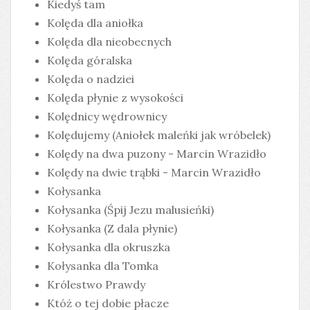
Kiedyś tam
Kolęda dla aniołka
Kolęda dla nieobecnych
Kolęda góralska
Kolęda o nadziei
Kolęda płynie z wysokości
Kolędnicy wędrownicy
Kolędujemy (Aniołek maleńki jak wróbelek)
Kolędy na dwa puzony - Marcin Wrazidło
Kolędy na dwie trąbki - Marcin Wrazidło
Kołysanka
Kołysanka (Śpij Jezu malusieńki)
Kołysanka (Z dala płynie)
Kołysanka dla okruszka
Kołysanka dla Tomka
Królestwo Prawdy
Któż o tej dobie płacze