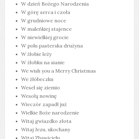
W dzień Bożego Narodzenia
W górę serca i czoła
W grudniowe noce
W maleńkiej stajence
W niewielkiej grocie
W polu pasterska drużyna
W żłobie leży
W żłobku na sianie
We wish you a Merry Christmas
We żłóbeczku
Wesel się ziemio
Wesołą nowinę
Wieczór zapadł już
Wielkie Boże narodzenie
Witaj gwiazdko złota
Witaj Jezu, ukochany
Witaj Zbawicielu