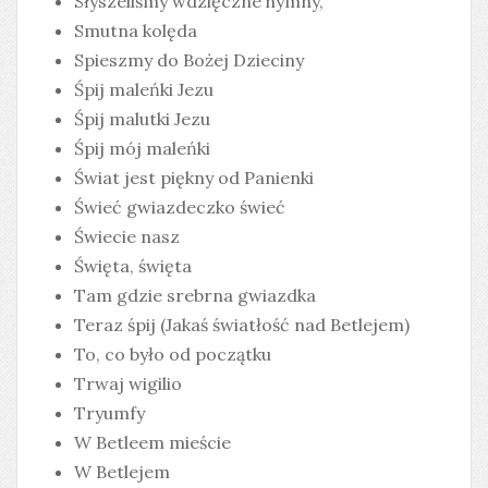
Słyszeliśmy wdzięczne hymny,
Smutna kolęda
Spieszmy do Bożej Dzieciny
Śpij maleńki Jezu
Śpij malutki Jezu
Śpij mój maleńki
Świat jest piękny od Panienki
Świeć gwiazdeczko świeć
Świecie nasz
Święta, święta
Tam gdzie srebrna gwiazdka
Teraz śpij (Jakaś światłość nad Betlejem)
To, co było od początku
Trwaj wigilio
Tryumfy
W Betleem mieście
W Betlejem