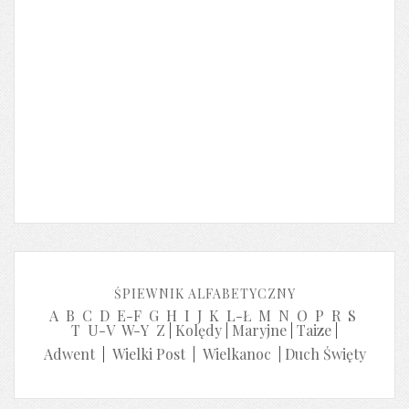
ŚPIEWNIK ALFABETYCZNY
A
B
C
D
E-F
G
H
I
J
K
L-Ł
M
N
O
P
R
S
T
U-V
W-Y
Z
|
Kolędy
|
Maryjne
|
Taize
|
Adwent
|
Wielki Post
|
Wielkanoc
|
Duch Święty