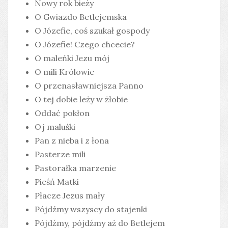
Nowy rok bieży
O Gwiazdo Betlejemska
O Józefie, coś szukał gospody
O Józefie! Czego chcecie?
O maleńki Jezu mój
O mili Królowie
O przenasławniejsza Panno
O tej dobie leży w żłobie
Oddać pokłon
Oj maluśki
Pan z nieba i z łona
Pasterze mili
Pastorałka marzenie
Pieśń Matki
Płacze Jezus mały
Pójdźmy wszyscy do stajenki
Pójdźmy, pójdźmy aż do Betlejem