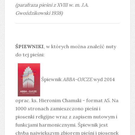
(parafraza pieśni z XVIII w. m. J.A.
Gwoździkowski 1938)
ŚPIEWNIKI
, w których można znaleźć nuty
do tej pieśni:
Śpiewnik
ABBA-OJCZE
wyd 2014
oprac. ks. Hieronim Chamski - format A5. Na
1000 stronach zamieszczono pieśni i
piosenki religijne wraz z zapisem nutowym i
funkcjami harmonicznymi. Śpiewnik jest
chyba największym zbiorem pieśni i piosenek