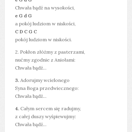
Chwała bądź na wysokości,
e G d G
a pokój ludziom w niskości,
C D C G C
pokój ludziom w niskości.
2. Pokłon złóżmy z pasterzami,
nućmy zgodnie z Aniołami:
Chwała bądź...
3.
Adorujmy wcielonego
Syna Boga przedwiecznego:
Chwała bądź...
4.
Całym sercem się radujmy,
z całej duszy wyśpiewujmy:
Chwała bądź...