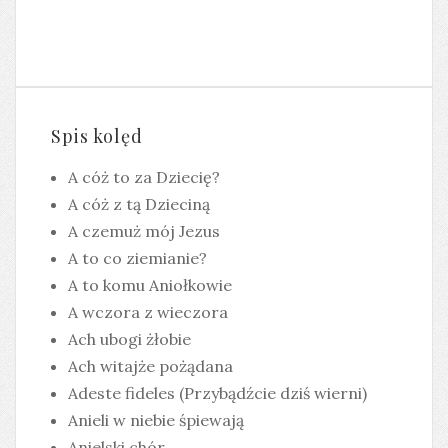
Spis kolęd
A cóż to za Dziecię?
A cóż z tą Dzieciną
A czemuż mój Jezus
A to co ziemianie?
A to komu Aniołkowie
A wczora z wieczora
Ach ubogi żłobie
Ach witajże pożądana
Adeste fideles (Przybądźcie dziś wierni)
Anieli w niebie śpiewają
Anielski chór