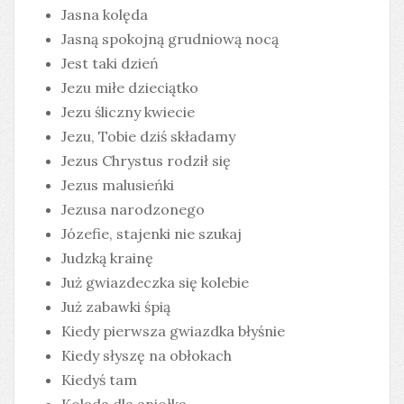
Jasna kolęda
Jasną spokojną grudniową nocą
Jest taki dzień
Jezu miłe dzieciątko
Jezu śliczny kwiecie
Jezu, Tobie dziś składamy
Jezus Chrystus rodził się
Jezus malusieńki
Jezusa narodzonego
Józefie, stajenki nie szukaj
Judzką krainę
Już gwiazdeczka się kolebie
Już zabawki śpią
Kiedy pierwsza gwiazdka błyśnie
Kiedy słyszę na obłokach
Kiedyś tam
Kolęda dla aniołka