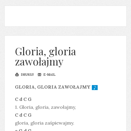
Gloria, gloria
zawołajmy
DRUKUJ
E-MAIL
GLORIA, GLORIA ZAWOŁAJMY
C d C G
1. Gloria, gloria, zawołajmy,
C d C G
gloria, gloria zaśpiewajmy.
e G d G