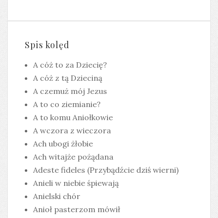
Spis kolęd
A cóż to za Dziecię?
A cóż z tą Dzieciną
A czemuż mój Jezus
A to co ziemianie?
A to komu Aniołkowie
A wczora z wieczora
Ach ubogi żłobie
Ach witajże pożądana
Adeste fideles (Przybądźcie dziś wierni)
Anieli w niebie śpiewają
Anielski chór
Anioł pasterzom mówił