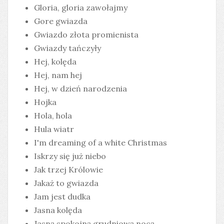
Gloria, gloria zawołajmy
Gore gwiazda
Gwiazdo złota promienista
Gwiazdy tańczyły
Hej, kolęda
Hej, nam hej
Hej, w dzień narodzenia
Hojka
Hola, hola
Hula wiatr
I'm dreaming of a white Christmas
Iskrzy się już niebo
Jak trzej Królowie
Jakaż to gwiazda
Jam jest dudka
Jasna kolęda
Jasną spokojną grudniową nocą