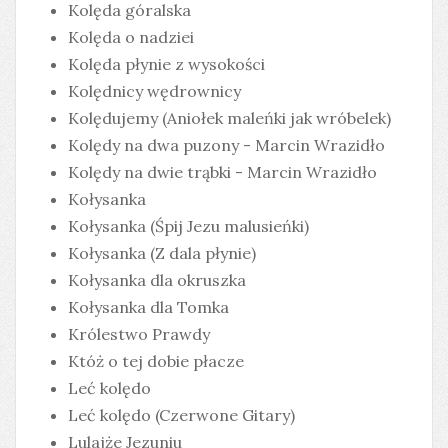
Kolęda góralska
Kolęda o nadziei
Kolęda płynie z wysokości
Kolędnicy wędrownicy
Kolędujemy (Aniołek maleńki jak wróbelek)
Kolędy na dwa puzony - Marcin Wrazidło
Kolędy na dwie trąbki - Marcin Wrazidło
Kołysanka
Kołysanka (Śpij Jezu malusieńki)
Kołysanka (Z dala płynie)
Kołysanka dla okruszka
Kołysanka dla Tomka
Królestwo Prawdy
Któż o tej dobie płacze
Leć kolędo
Leć kolędo (Czerwone Gitary)
Lulajże Jezuniu