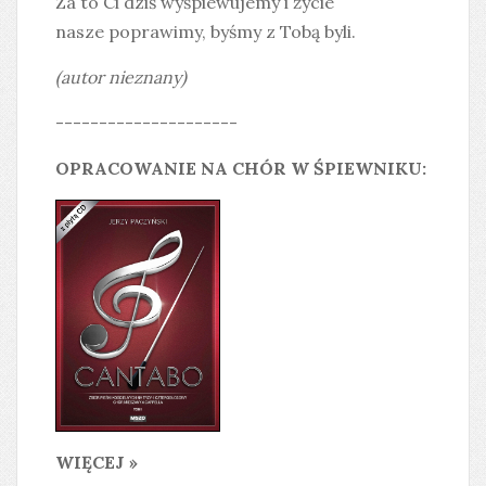
Za to Ci dziś wyśpiewujemy i życie
nasze poprawimy, byśmy z Tobą byli.
(autor nieznany)
---------------------
OPRACOWANIE NA CHÓR W ŚPIEWNIKU:
WIĘCEJ »