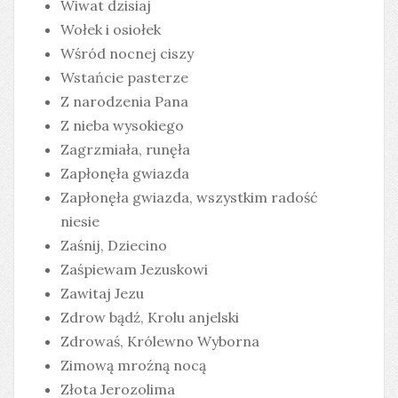
Wiwat dzisiaj
Wołek i osiołek
Wśród nocnej ciszy
Wstańcie pasterze
Z narodzenia Pana
Z nieba wysokiego
Zagrzmiała, runęła
Zapłonęła gwiazda
Zapłonęła gwiazda, wszystkim radość
niesie
Zaśnij, Dziecino
Zaśpiewam Jezuskowi
Zawitaj Jezu
Zdrow bądź, Krolu anjelski
Zdrowaś, Królewno Wyborna
Zimową mroźną nocą
Złota Jerozolima