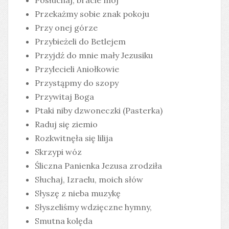
Posłuchaj, bracie mój
Przekażmy sobie znak pokoju
Przy onej górze
Przybieżeli do Betlejem
Przyjdź do mnie mały Jezusiku
Przylecieli Aniołkowie
Przystąpmy do szopy
Przywitaj Boga
Ptaki niby dzwoneczki (Pasterka)
Raduj się ziemio
Rozkwitnęła się lilija
Skrzypi wóz
Śliczna Panienka Jezusa zrodziła
Słuchaj, Izraelu, moich słów
Słyszę z nieba muzykę
Słyszeliśmy wdzięczne hymny,
Smutna kolęda