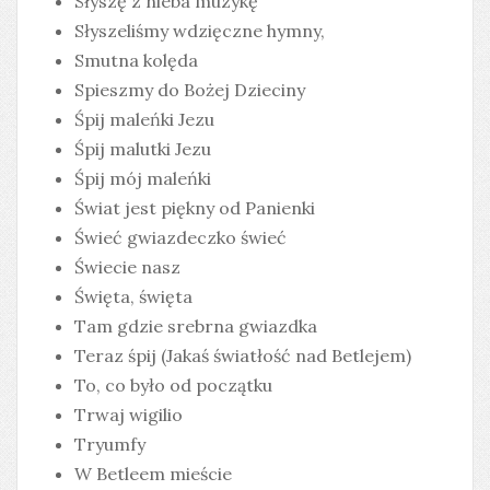
Słyszę z nieba muzykę
Słyszeliśmy wdzięczne hymny,
Smutna kolęda
Spieszmy do Bożej Dzieciny
Śpij maleńki Jezu
Śpij malutki Jezu
Śpij mój maleńki
Świat jest piękny od Panienki
Świeć gwiazdeczko świeć
Świecie nasz
Święta, święta
Tam gdzie srebrna gwiazdka
Teraz śpij (Jakaś światłość nad Betlejem)
To, co było od początku
Trwaj wigilio
Tryumfy
W Betleem mieście