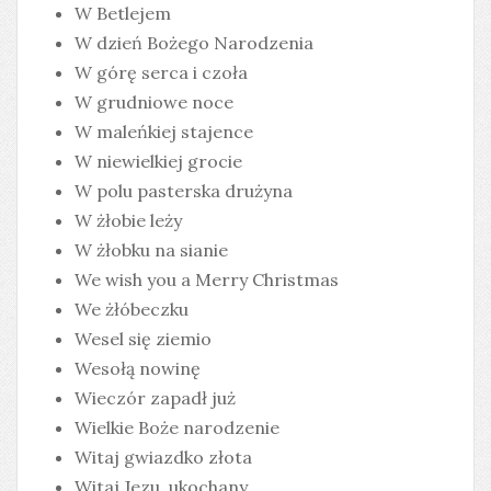
W Betlejem
W dzień Bożego Narodzenia
W górę serca i czoła
W grudniowe noce
W maleńkiej stajence
W niewielkiej grocie
W polu pasterska drużyna
W żłobie leży
W żłobku na sianie
We wish you a Merry Christmas
We żłóbeczku
Wesel się ziemio
Wesołą nowinę
Wieczór zapadł już
Wielkie Boże narodzenie
Witaj gwiazdko złota
Witaj Jezu, ukochany