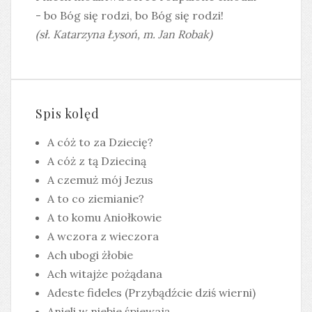
- bo Bóg się rodzi, bo Bóg się rodzi!
(sł. Katarzyna Łysoń, m. Jan Robak)
Spis kolęd
A cóż to za Dziecię?
A cóż z tą Dzieciną
A czemuż mój Jezus
A to co ziemianie?
A to komu Aniołkowie
A wczora z wieczora
Ach ubogi żłobie
Ach witajże pożądana
Adeste fideles (Przybądźcie dziś wierni)
Anieli w niebie śpiewają