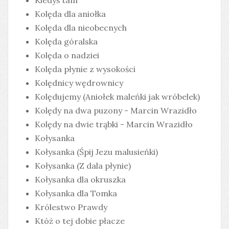
Kiedyś tam
Kolęda dla aniołka
Kolęda dla nieobecnych
Kolęda góralska
Kolęda o nadziei
Kolęda płynie z wysokości
Kolędnicy wędrownicy
Kolędujemy (Aniołek maleńki jak wróbelek)
Kolędy na dwa puzony - Marcin Wrazidło
Kolędy na dwie trąbki - Marcin Wrazidło
Kołysanka
Kołysanka (Śpij Jezu malusieńki)
Kołysanka (Z dala płynie)
Kołysanka dla okruszka
Kołysanka dla Tomka
Królestwo Prawdy
Któż o tej dobie płacze