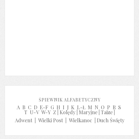
ŚPIEWNIK ALFABETYCZNY
A
B
C
D
E-F
G
H
I
J
K
L-Ł
M
N
O
P
R
S
T
U-V
W-Y
Z
|
Kolędy
|
Maryjne
|
Taize
|
Adwent
|
Wielki Post
|
Wielkanoc
|
Duch Święty