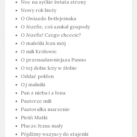
Noc na syćkie świata strony
Nowy rok bieży
O Gwiazdo Betlejemska
O Józefie, coś szukał gospody
O Józefie! Czego chcecie?
O maleńki Jezu mój
O mili Królowie
O przenasławniejsza Panno
O tej dobie leży w żłobie
Oddać pokłon
Oj maluśki
Pan z nieba i z łona
Pasterze mili
Pastorałka marzenie
Pieśń Matki
Płacze Jezus mały
Pójdźmy wszyscy do stajenki