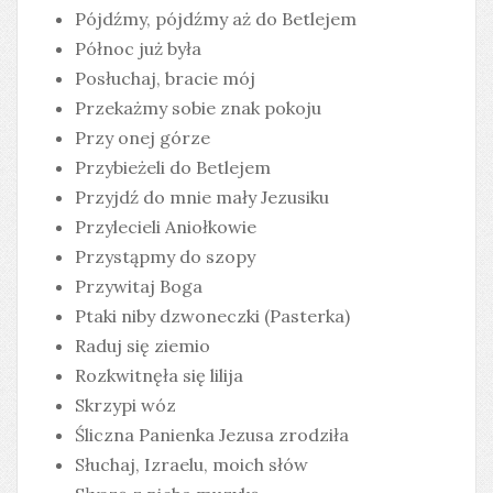
Pójdźmy, pójdźmy aż do Betlejem
Północ już była
Posłuchaj, bracie mój
Przekażmy sobie znak pokoju
Przy onej górze
Przybieżeli do Betlejem
Przyjdź do mnie mały Jezusiku
Przylecieli Aniołkowie
Przystąpmy do szopy
Przywitaj Boga
Ptaki niby dzwoneczki (Pasterka)
Raduj się ziemio
Rozkwitnęła się lilija
Skrzypi wóz
Śliczna Panienka Jezusa zrodziła
Słuchaj, Izraelu, moich słów