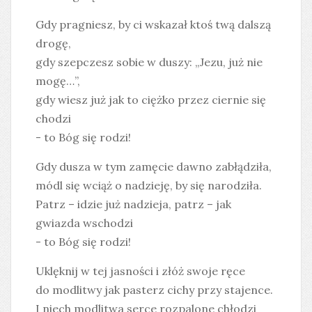
Gdy pragniesz, by ci wskazał ktoś twą dalszą
drogę,
gdy szepczesz sobie w duszy: „Jezu, już nie
mogę…”,
gdy wiesz już jak to ciężko przez ciernie się
chodzi
- to Bóg się rodzi!
Gdy dusza w tym zamęcie dawno zabłądziła,
módl się wciąż o nadzieję, by się narodziła.
Patrz – idzie już nadzieja, patrz – jak
gwiazda wschodzi
- to Bóg się rodzi!
Uklęknij w tej jasności i złóż swoje ręce
do modlitwy jak pasterz cichy przy stajence.
I niech modlitwa serce rozpalone chłodzi