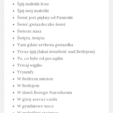
Śpij malutki Jezu
Śpij mój maleńki
Świat jest piękny od Panienki
Świeć gwiazdeczko świeć
Świecie nasz
Święta, święta
Tam gdzie srebrna gwiazdka
Teraz śpij (Jakaś światłość nad Betlejem)
To, co było od początku
Trwaj wigilio
Tryumfy
W Betleem mieście
W Betlejem
W dzień Bożego Narodzenia
W górę serca i czoła
W grudniowe noce
W maleńkiej stajence