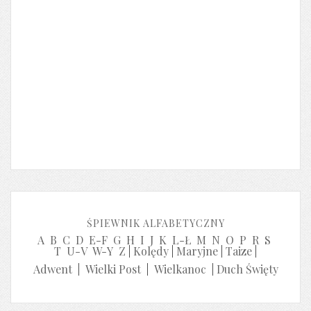
ŚPIEWNIK ALFABETYCZNY
A
B
C
D
E-F
G
H
I
J
K
L-Ł
M
N
O
P
R
S
T
U-V
W-Y
Z
|
Kolędy
|
Maryjne
|
Taize
|
Adwent
|
Wielki Post
|
Wielkanoc
|
Duch Święty