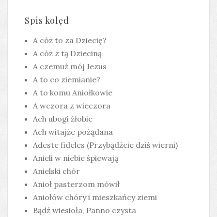
Spis kolęd
A cóż to za Dziecię?
A cóż z tą Dzieciną
A czemuż mój Jezus
A to co ziemianie?
A to komu Aniołkowie
A wczora z wieczora
Ach ubogi żłobie
Ach witajże pożądana
Adeste fideles (Przybądźcie dziś wierni)
Anieli w niebie śpiewają
Anielski chór
Anioł pasterzom mówił
Aniołów chóry i mieszkańcy ziemi
Bądź wiesioła, Panno czysta