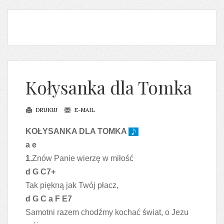
Kołysanka dla Tomka
DRUKUJ
E-MAIL
KOŁYSANKA DLA TOMKA
a e
1.
Znów Panie wierzę w miłość
d G C7+
Tak piękną jak Twój płacz,
d G C a F E7
Samotni razem chodźmy kochać świat, o Jezu