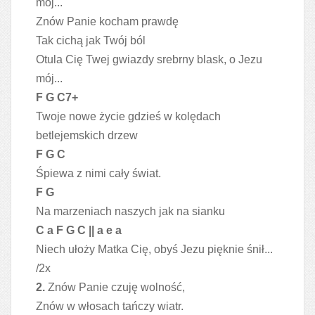
mój...
Znów Panie kocham prawdę
Tak cichą jak Twój ból
Otula Cię Twej gwiazdy srebrny blask, o Jezu
mój...
F G C7+
Twoje nowe życie gdzieś w kolędach
betlejemskich drzew
F G C
Śpiewa z nimi cały świat.
F G
Na marzeniach naszych jak na sianku
C a F G C || a e a
Niech ułoży Matka Cię, obyś Jezu pięknie śnił...
/2x
2.
Znów Panie czuję wolność,
Znów w włosach tańczy wiatr.