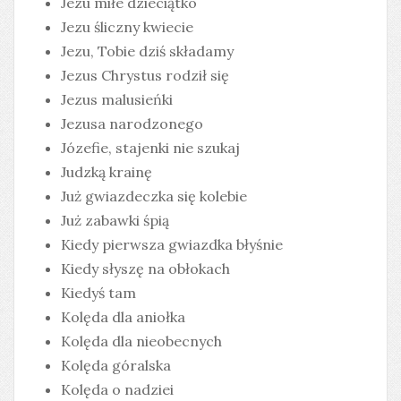
Jezu miłe dzieciątko
Jezu śliczny kwiecie
Jezu, Tobie dziś składamy
Jezus Chrystus rodził się
Jezus malusieńki
Jezusa narodzonego
Józefie, stajenki nie szukaj
Judzką krainę
Już gwiazdeczka się kolebie
Już zabawki śpią
Kiedy pierwsza gwiazdka błyśnie
Kiedy słyszę na obłokach
Kiedyś tam
Kolęda dla aniołka
Kolęda dla nieobecnych
Kolęda góralska
Kolęda o nadziei