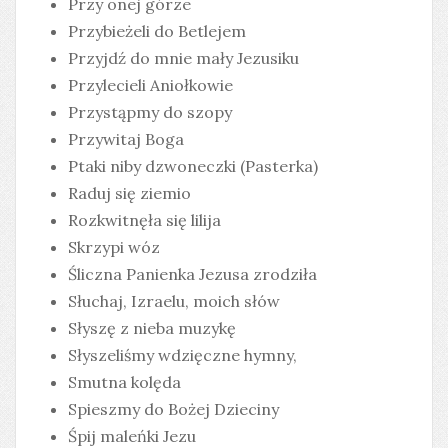
Przy onej górze
Przybieżeli do Betlejem
Przyjdź do mnie mały Jezusiku
Przylecieli Aniołkowie
Przystąpmy do szopy
Przywitaj Boga
Ptaki niby dzwoneczki (Pasterka)
Raduj się ziemio
Rozkwitnęła się lilija
Skrzypi wóz
Śliczna Panienka Jezusa zrodziła
Słuchaj, Izraelu, moich słów
Słyszę z nieba muzykę
Słyszeliśmy wdzięczne hymny,
Smutna kolęda
Spieszmy do Bożej Dzieciny
Śpij maleńki Jezu