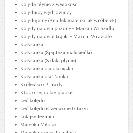
Kolęda płynie z wysokości
Kolędnicy wędrownicy
Kolędujemy (Aniołek maleńki jak wróbelek)
Kolędy na dwa puzony - Marcin Wrazidło
Kolędy na dwie trąbki - Marcin Wrazidło
Kołysanka
Kołysanka (Śpij Jezu malusieńki)
Kołysanka (Z dala płynie)
Kołysanka dla okruszka
Kołysanka dla Tomka
Królestwo Prawdy
Któż o tej dobie płacze
Leć kolędo
Leć kolędo (Czerwone Gitary)
Lulajże Jezuniu
Maleńka Miłości
Maleńka przyszła miłość