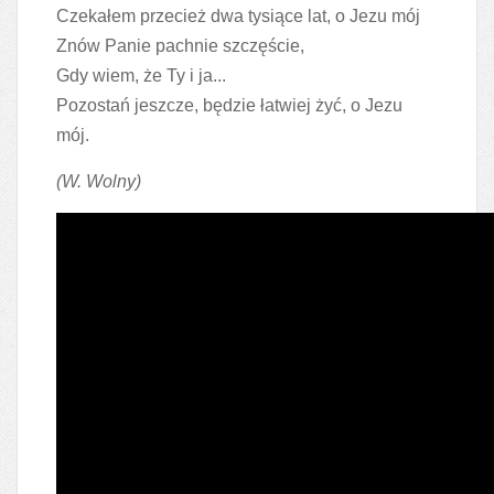
Czekałem przecież dwa tysiące lat, o Jezu mój
Znów Panie pachnie szczęście,
Gdy wiem, że Ty i ja...
Pozostań jeszcze, będzie łatwiej żyć, o Jezu
mój.
(W. Wolny)