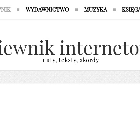
WNIK
WYDAWNICTWO
MUZYKA
KSIĘG
iewnik internet
nuty, teksty, akordy