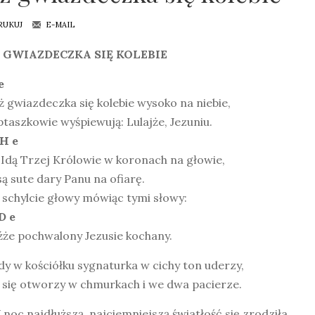
RUKUJ
E-MAIL
 GWIAZDECZKA SIĘ KOLEBIE
e
uż gwiazdeczka się kolebie wysoko na niebie,
ptaszkowie wyśpiewują: Lulajże, Jezuniu.
 H e
 Idą Trzej Królowie w koronach na głowie,
ą sute dary Panu na ofiarę.
 schylcie głowy mówiąc tymi słowy:
D e
źże pochwalony Jezusie kochany.
dy w kościółku sygnaturka w cichy ton uderzy,
 się otworzy w chmurkach i we dwa pacierze.
 noc najdłuższą, najciemniejszą światłość się zrodziła