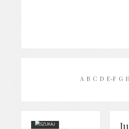
A
B
C
D
E-F
G
Ju