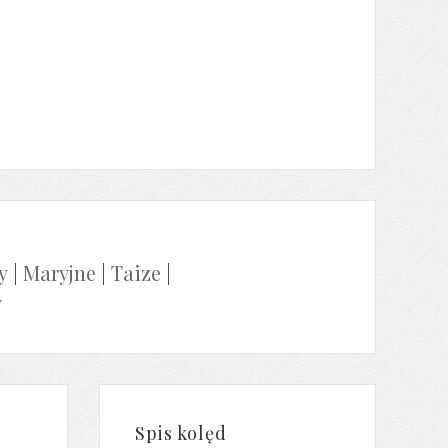
y
|
Maryjne
|
Taize
|
y
Spis kolęd