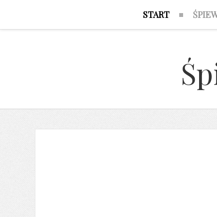
START
ŚPIE
Śp