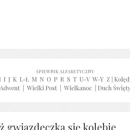
ŚPIEWNIK ALFABETYCZNY
H
I
J
K
L-Ł
M
N
O
P
R
S
T
U-V
W-Y
Z
|
Kolęd
Adwent
|
Wielki Post
|
Wielkanoc
|
Duch Święt
ż gwiazdeczka się kolebie