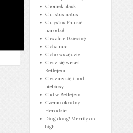
Choinek blask
Christus natus
Chrystus Pan się
narodził
Chwalcie Dziecinę
Cicha noc
Cicho wszędzie
Ciesz się wesel
Betlejem
Cieszmy się i pod
niebiosy
Cud w Betlejem
Czemu okrutny
Herodzie
Ding dong! Merrily on
high