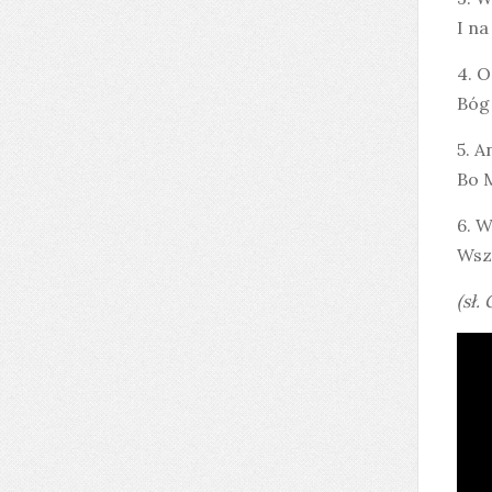
I na
4. O
Bóg 
5. A
Bo M
6. W
Wsze
(sł.