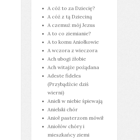
A cóż to za Dziecię?
A cóż z tą Dzieciną
A czemuż mój Jezus
A to co ziemianie?
A to komu Aniołkowie
A wczora z wieczora
Ach ubogi żłobie
Ach witajże pożądana
Adeste fideles
(Przybądźcie dziś
wierni)
Anieli w niebie śpiewają
Anielski chór
Anioł pasterzom mówił
Aniołów chóry i
mieszkańcy ziemi