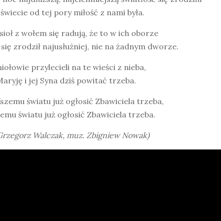
 świecie od tej pory miłość z nami była.
sioł z wołem się radują, że to w ich oborze
się zrodził najusłużniej, nie na żadnym dworze.
niołowie przylecieli na te wieści z nieba,
aryję i jej Syna dziś powitać trzeba.
szemu światu już ogłosić Zbawiciela trzeba,
mu światu już ogłosić Zbawiciela trzeba.
 Grzegorz Walczak, muz. Zbigniew Nowak)