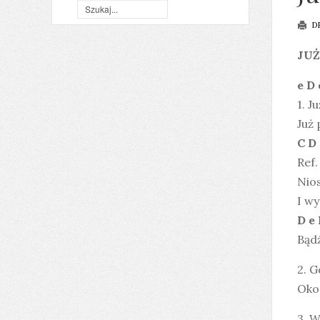
D
JUŻ
e D 
1. J
Już 
C D
Ref.
Nios
I wy
D e 
Bąd
2. G
Oko
3. W