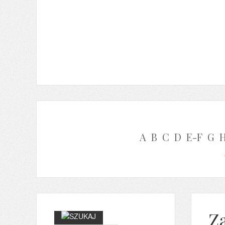
A
B
C
D
E-F
G
Z