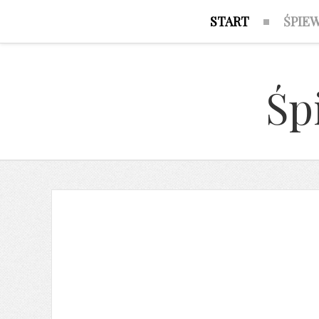
START
ŚPIE
Śp