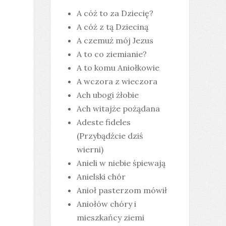
A cóż to za Dziecię?
A cóż z tą Dzieciną
A czemuż mój Jezus
A to co ziemianie?
A to komu Aniołkowie
A wczora z wieczora
Ach ubogi żłobie
Ach witajże pożądana
Adeste fideles
(Przybądźcie dziś
wierni)
Anieli w niebie śpiewają
Anielski chór
Anioł pasterzom mówił
Aniołów chóry i
mieszkańcy ziemi