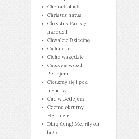
Choinek blask
Christus natus
Chrystus Pan się
narodził
Chwalcie Dziecinę
Cicha noc
Cicho wszędzie
Ciesz się wesel
Betlejem
Cieszmy się i pod
niebiosy
Cud w Betlejem
Czemu okrutny
Herodzie
Ding dong! Merrily on
high