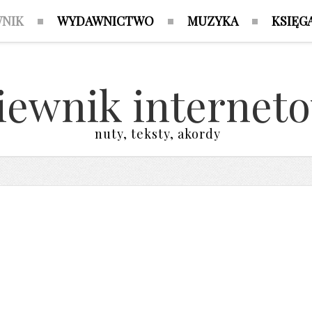
WNIK
WYDAWNICTWO
MUZYKA
KSIĘG
iewnik internet
nuty, teksty, akordy