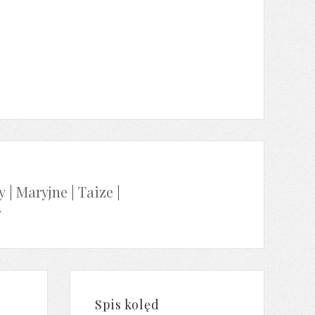
y
|
Maryjne
|
Taize
|
y
Spis kolęd