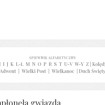
ŚPIEWNIK ALFABETYCZNY
H
I
J
K
L-Ł
M
N
O
P
R
S
T
U-V
W-Y
Z
|
Kolęd
Adwent
|
Wielki Post
|
Wielkanoc
|
Duch Święt
apłonęła gwiazda