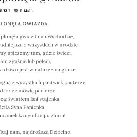
RUKUJ
E-MAIL
PŁONĘŁA GWIAZDA
płonęła gwiazda na Wschodzie,
udniejsza z wszystkich w urodzie.
y, śpieszmy tam, gdzie świeci,
am zgaśnie lub poleci,
a dziwo jest w naturze na górze;
egną z wszystkich pastwisk pasterze
 drodze mówią pacierze.
zą: światłem lśni stajenka,
ziła Syna Panienka,
i anielska symfonija: gloria!
taj nam, najdroższa Dziecino,