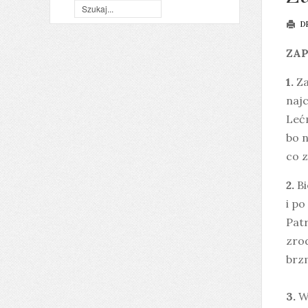
D
ZA
1.
Za
najc
Lećm
bo n
co z
2.
Bi
i po
Patr
zrod
brzm
3.
Wi